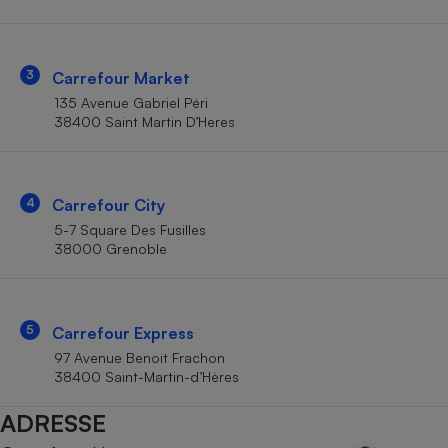
Téléphone mobile -
Smartphone
Plaque de cuisson à
induction
3
Carrefour Market
135 Avenue Gabriel Péri
38400 Saint Martin D’Heres
Climatiseur -
Ventilateur
4
Carrefour City
Antivirus
5-7 Square Des Fusilles
38000 Grenoble
Climatiseur -
Ventilateur
5
Carrefour Express
97 Avenue Benoit Frachon
38400 Saint-Martin-d’Hères
ADRESSE