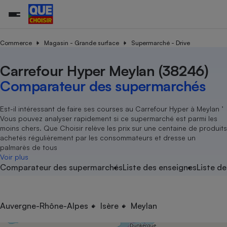
Commerce
Magasin - Grande surface
Supermarché - Drive
Carrefour Hyper Meylan (38246)
Additifs a
Comparate
Comparatif
Comparateu
Comparatif
Comparateu
Comparatif
Comparati
Substances
Toutes les actualités
Tous les services
Tous nos combats
L’association
Organismes de défense 
Train
supermarc
cosmétiqu
Comparateur des supermarchés
Comparateu
Achat - Vente - Travaux
Démarche administrative
Enquêtes
Nos actions
Nos missions
Système judiciaire
Transport aérien
gratuit
Copropriété
Famille
Guides d'achat
Nos grandes victoires
Notre méthodologie
Est-il intéressant de faire ses courses au Carrefour Hyper à Meylan ’
Location
Senior
Vous pouvez analyser rapidement si ce supermarché est parmi les
Comparateu
Comparate
Comparati
Comparatif
Comparate
Comparatif
Comparatif
Conseils
Les billets de la présidente
Notre financement
moins chers. Que Choisir relève les prix sur une centaine de produits
supermarc
électrique
Service marchand
Magasin - Grande surfac
Sport
Soumettre un litige
achetés régulièrement par les consommateurs et dresse un
Brèves
Nos associations locales
Nos partenaires
Air
palmarès de tous
Marketing - Fidélisation
Vacances - Tourisme
Lettres types
Voir plus
Nous rejoindre
Nous rejoindre
Déchet
Comparateur des supermarchés
Liste des enseignes
Liste de
Méthode de vente - Abu
Rencontrer une association locale
Comparate
Comparatif
Comparatif
Comparatif
Comparatif
En savoir plus sur Que Choisir Ensemble
Eau
s
Agriculture
Achat - Vente - Location
Energie
Nutrition
Assurance auto
Auvergne-Rhône-Alpes
Isère
Meylan
-nous ?
Produit alimentaire
Carburant
Comparati
Comparati
Comparati
Comparate