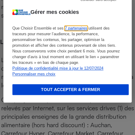
niveau de prix des supermarchés, géolocalisés
Gérer mes cookies
sur le territoire français.
Que Choisir Ensemble et ses
7 partenaires
utilisent des
traceurs pour mesurer l’audience, la performance,
personnaliser les contenus, les partager, optimiser la
Les comparaisons de prix
promotion et afficher des contenus provenant de sites tiers.
Nous conserverons votre choix pendant 6 mois. Vous pourrez
changer d’avis à tout moment en utilisant le lien « paramétrer
Les comparaisons sont réalisées sur l’ensemble
les traceurs » en bas de chaque page.
des produits des magasins. Les produits de
Politique de confidentialité mise à jour le 12/07/2024
Personnaliser mes choix
marques de distributeurs (MDD) sont comparés à
leurs équivalents chez leurs concurrents.
TOUT ACCEPTER & FERMER
Chaque jour, les prix de tous les produits sont
relevés par Internet, sur les services drives (1) des
principales enseignes de la grande distribution
alimentaire (hors hard discount) : Auchan,
Carrefour Hyper, Carrefour Market, Carrefour