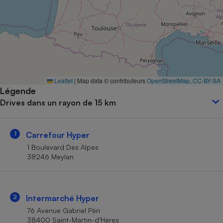
Petit électroménager - U
Complément
alimentaire
Mutuelle
Assurance emprunteur
Leaflet
|
Map data © contributeurs
OpenStreetMap
,
CC-BY-SA
Légende
Matelas
Champagne
Drives dans un rayon de 15 km
bouteille
Banque en 
Téléviseur
1
Carrefour Hyper
Antimoustique
Lave-linge
1 Boulevard Des Alpes
38246 Meylan
Radiateur électrique
2
Intermarché Hyper
76 Avenue Gabriel Péri
38400 Saint-Martin-d’Hères