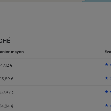
Électricité - Gaz
Appareil photo
numérique
Four encastrable
CHÉ
Lessive
anier moyen
Éva
47,12 €
13,89 €
Aspirateur
57,97 €
14,84 €