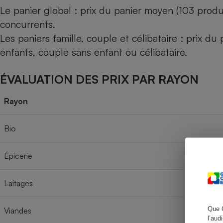
Le panier global : prix du panier moyen (103 produ
concurrents.
Les paniers famille, couple et célibataire : prix d
Cafetière à expresso
enfants, couple sans enfant ou célibataire.
ÉVALUATION DES PRIX PAR RAYON
Rayon
Bio
Robot ménager
Épicerie
Laitages
Que 
Viandes
l’aud