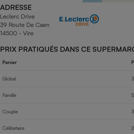
Radiateur électrique
ADRESSE
Leclerc Drive
Téléphone mobile -
39 Route De Caen
Smartphone
Plaque de cuisson à
14500 - Vire
induction
PRIX PRATIQUÉS DANS CE SUPERMAR
Climatiseur -
Panier
P
Ventilateur
Global
3
Antivirus
Famille
5
Climatiseur -
Ventilateur
Couple
3
Célibataire
2