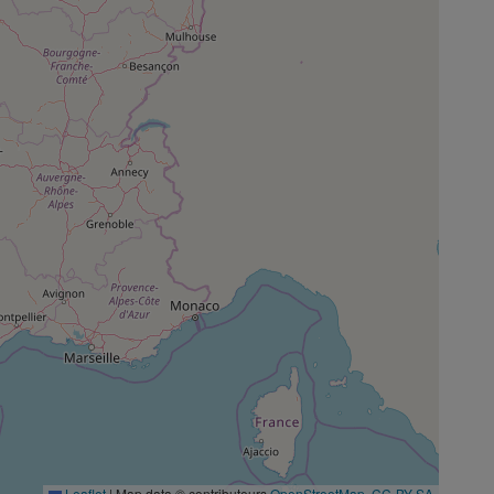
Leaflet
|
Map data © contributeurs
OpenStreetMap
,
CC-BY-SA