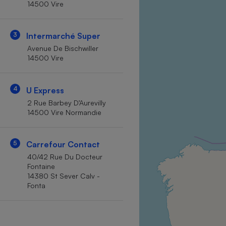
14500 Vire
Internet
Gros électroménager
Téléphonie
3
Intermarché Super
Petit électroménager 
Avenue De Bischwiller
Complément
14500 Vire
alimentaire
Mutuelle
Assurance emprunteu
4
U Express
2 Rue Barbey D’Aurevilly
14500 Vire Normandie
Matelas
Champa
boutei
5
Carrefour Contact
Banque 
40/42 Rue Du Docteur
Téléviseur
Fontaine
Antimoustique
14380 St Sever Calv -
Lave-linge
Fonta