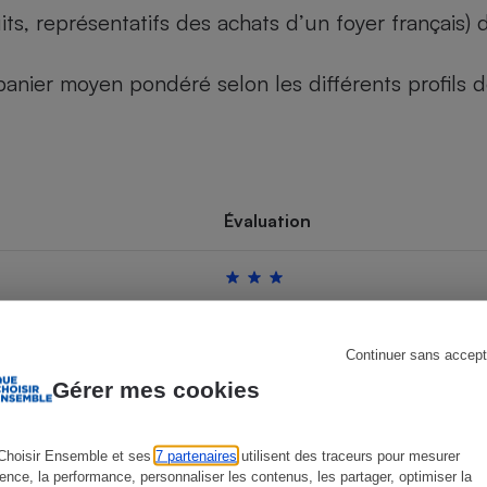
its, représentatifs des achats d’un foyer français
u panier moyen pondéré selon les différents profils
s
Réfrigérateur
Évaluation
Continuer sans accept
Gérer mes cookies
Choisir Ensemble et ses
7 partenaires
utilisent des traceurs pour mesurer
ience, la performance, personnaliser les contenus, les partager, optimiser la