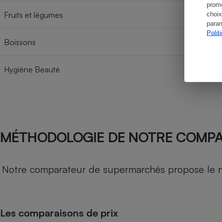
promo
Fruits et légumes
choix
param
Polit
Boissons
Hygiène Beauté
MÉTHODOLOGIE DE NOTRE COMP
Notre comparateur de supermarchés propose le nive
Les comparaisons de prix