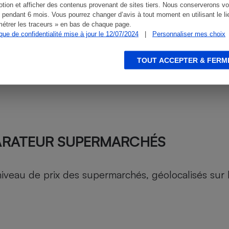
tion et afficher des contenus provenant de sites tiers. Nous conserverons vo
 pendant 6 mois. Vous pourrez changer d’avis à tout moment en utilisant le li
étrer les traceurs » en bas de chaque page.
ique de confidentialité mise à jour le 12/07/2024
|
Personnaliser mes choix
TOUT ACCEPTER & FERM
ARATEUR SUPERMARCHÉS
au de prix des supermarchés, géolocalisés sur le 