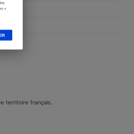
tre
en «
ER
territoire français.