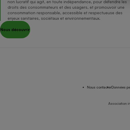
non lucratif qui agit, en toute indépendance, pour défendre les
Internet
droits des consommateurs et des usagers, et promouvoir une
consommation responsable, accessible et respectueuse des
Gros électroménager
Téléphonie
enjeux sanitaires, sociétaux et environnementaux.
Petit électroménager 
Nous découvrir
Complément
alimentaire
Mutuelle
Assurance emprunteu
Matelas
Champa
boutei
Banque 
Nous contacter
Données pe
Téléviseur
Antimoustique
Lave-linge
Association i