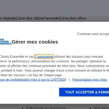
atif sèche-linge
atif smartphone
atif nettoyeur haute
ateur mutuelle
on
s régions
Liste des départements
Liste des villes
Réparation
Obsèques - Pompes
teur des devis d’opticiens
Continuer sans accept
Viré
funèbres
eur-congélateur
dio
 robot
Gérer mes cookies
nduction
son
ranulés
irante
e multifonction
électrique
Choisir Ensemble et ses
7 partenaires
utilisent des traceurs pour mesurer
-Vire
ience, la performance, personnaliser les contenus, les partager, optimiser la
Panneaux
r mobile
r portable
tion et afficher des contenus provenant de sites tiers. Nous conserverons vo
photovoltaïques
 pendant 6 mois. Vous pourrez changer d’avis à tout moment en utilisant le li
 Médicament
 balai
étrer les traceurs » en bas de chaque page.
ique de confidentialité mise à jour le 12/07/2024
|
Personnaliser mes choix
omplémentaire santé
 traîneau
ctile
Circuits courts et
alimentation locale
Puériculture - Produit
 automatique
pour bébé
TOUT ACCEPTER & FERM
Informer
Acco
Banque en ligne
seur
S’abonner au site
Tous no
vapeur
S’abonner au magazine
Nos serv