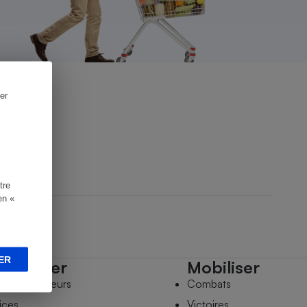
er
tre
en «
ER
mpagner
Mobiliser
s comparateurs
Combats
ices
Victoires