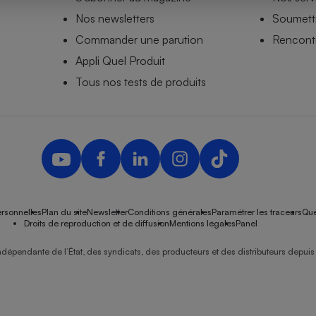
Nos newsletters
Soumettr
Commander une parution
Rencontr
Appli Quel Produit
- Ustensile
Foie gras
Tous nos tests de produits
Aide auditive
r
Assurance vie
Poêle à granulés
gne - Comment choisir une
lle de champagne
en ligne
rsonnelles
Plan du site
Newsletter
Conditions générales
Paramétrer les traceurs
Que
Ordinateur portable
Droits de reproduction et de diffusion
Mentions légales
Panel
Crème solaire
Lave-vaisselle
ndépendante de l’État, des syndicats, des producteurs et des distributeurs depuis 