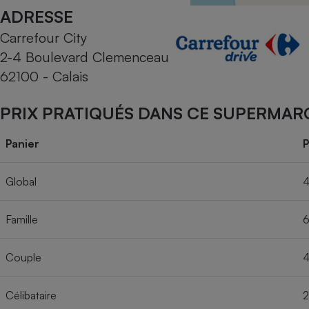
Radiateur électrique
ADRESSE
Carrefour City
Téléphone mobile -
2-4 Boulevard Clemenceau
Smartphone
Plaque de cuisson à
62100 - Calais
induction
PRIX PRATIQUÉS DANS CE SUPERMAR
Climatiseur -
Panier
P
Ventilateur
Global
4
Antivirus
Famille
6
Climatiseur -
Ventilateur
Couple
4
Célibataire
2