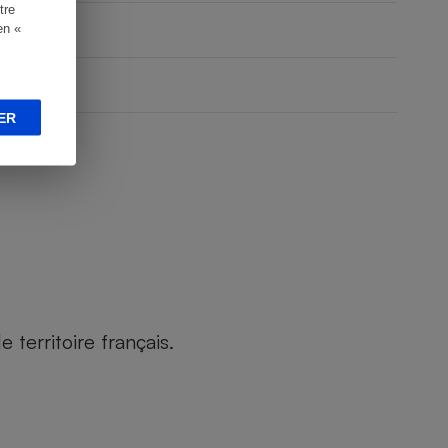
tre
en «
ER
territoire français.