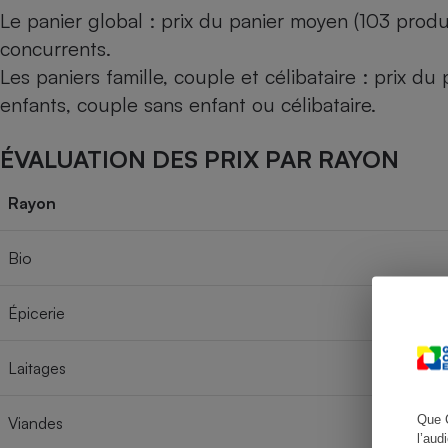
Le panier global : prix du panier moyen (103 produ
concurrents.
Les paniers famille, couple et célibataire : prix d
Cafetière à expresso
enfants, couple sans enfant ou célibataire.
ÉVALUATION DES PRIX PAR RAYON
Rayon
Bio
Robot ménager
Épicerie
Laitages
Que 
Viandes
l’aud