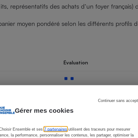
its, représentatifs des achats d’un foyer français
u panier moyen pondéré selon les différents profils
s
Réfrigérateur
Évaluation
Continuer sans accept
Gérer mes cookies
Choisir Ensemble et ses
7 partenaires
utilisent des traceurs pour mesurer
ience, la performance, personnaliser les contenus, les partager, optimiser la