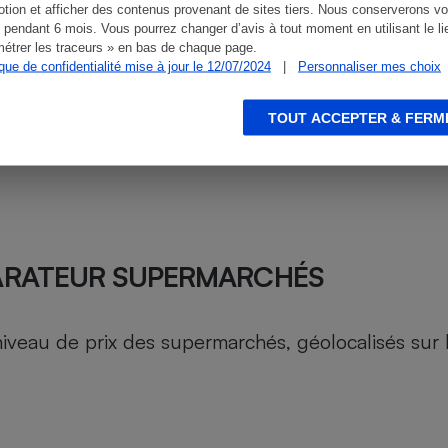
tion et afficher des contenus provenant de sites tiers. Nous conserverons vo
 pendant 6 mois. Vous pourrez changer d’avis à tout moment en utilisant le li
étrer les traceurs » en bas de chaque page.
ique de confidentialité mise à jour le 12/07/2024
|
Personnaliser mes choix
TOUT ACCEPTER & FERM
ARATEUR SUPERMARCHÉS
au de prix des supermarchés, géolocalisés sur le 