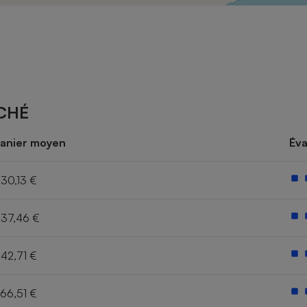
Électricité - Gaz
Appareil photo
numérique
Four encastrable
CHÉ
Lessive
anier moyen
Éva
30,13 €
37,46 €
Aspirateur
42,71 €
66,51 €