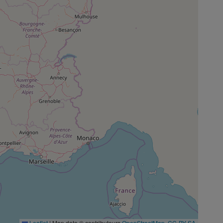
Leaflet
|
Map data © contributeurs
OpenStreetMap
,
CC-BY-SA