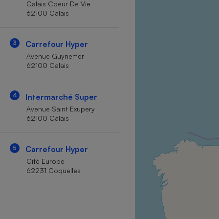
Calais Coeur De Vie
Internet
62100 Calais
Gros électroménager
Téléphonie
3
Carrefour Hyper
Petit électroménager 
Complément
Avenue Guynemer
alimentaire
62100 Calais
Mutuelle
Assurance emprunteu
4
Intermarché Super
Avenue Saint Exupery
62100 Calais
Matelas
Champa
boutei
Banque 
5
Carrefour Hyper
Téléviseur
Cité Europe
Antimoustique
62231 Coquelles
Lave-linge