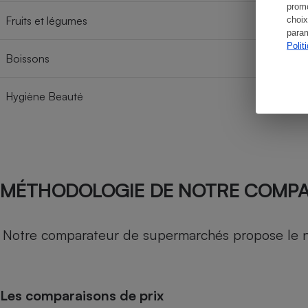
promo
Fruits et légumes
choix
param
Polit
Boissons
Hygiène Beauté
MÉTHODOLOGIE DE NOTRE COMP
Notre comparateur de supermarchés propose le nive
Les comparaisons de prix