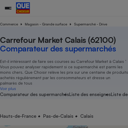
Commerce
Magasin - Grande surface
Supermarché - Drive
Carrefour Market Calais (62100)
Additifs a
Comparate
Comparatif
Comparateu
Comparatif
Comparateu
Comparatif
Comparati
Substances
Toutes les actualités
Tous les services
Tous nos combats
L’association
Organismes de défense 
Train
supermarc
cosmétiqu
Comparateur des supermarchés
Comparateu
Achat - Vente - Travaux
Démarche administrative
Enquêtes
Nos actions
Nos missions
Système judiciaire
Transport aérien
gratuit
Copropriété
Famille
Guides d'achat
Nos grandes victoires
Notre méthodologie
Est-il intéressant de faire ses courses au Carrefour Market à Calais ’
Location
Senior
Vous pouvez analyser rapidement si ce supermarché est parmi les
Comparateu
Comparate
Comparati
Comparatif
Comparate
Comparatif
Comparatif
Conseils
Les billets de la présidente
Notre financement
moins chers. Que Choisir relève les prix sur une centaine de produits
supermarc
électrique
Service marchand
Magasin - Grande surfac
Sport
Soumettre un litige
achetés régulièrement par les consommateurs et dresse un
Brèves
Nos associations locales
Nos partenaires
Air
palmarès de tous
Marketing - Fidélisation
Vacances - Tourisme
Lettres types
Voir plus
Nous rejoindre
Nous rejoindre
Déchet
Comparateur des supermarchés
Liste des enseignes
Liste de
Méthode de vente - Abu
Rencontrer une association locale
Comparate
Comparatif
Comparatif
Comparatif
Comparatif
En savoir plus sur Que Choisir Ensemble
Eau
s
Agriculture
Achat - Vente - Location
Energie
Nutrition
Assurance auto
Hauts-de-France
Pas-de-Calais
Calais
-nous ?
Produit alimentaire
Carburant
Comparati
Comparati
Comparati
Comparate