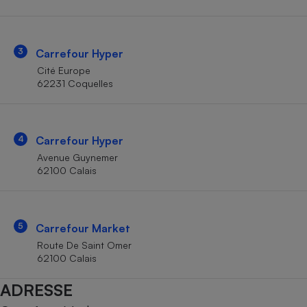
Téléphone mobile -
Smartphone
Plaque de cuisson à
induction
3
Carrefour Hyper
Cité Europe
62231 Coquelles
Climatiseur -
Ventilateur
4
Carrefour Hyper
Antivirus
Avenue Guynemer
62100 Calais
Climatiseur -
Ventilateur
5
Carrefour Market
Route De Saint Omer
62100 Calais
ADRESSE