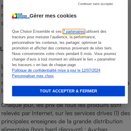
Continuer sans accepter
Notre comparateur de supermarchés propose le
niveau de prix des supermarchés, géolocalisés
Gérer mes cookies
sur le territoire français.
Que Choisir Ensemble et ses
7 partenaires
utilisent des
traceurs pour mesurer l’audience, la performance,
personnaliser les contenus, les partager, optimiser la
Les comparaisons de prix
promotion et afficher des contenus provenant de sites tiers.
Nous conserverons votre choix pendant 6 mois. Vous pourrez
changer d’avis à tout moment en utilisant le lien « paramétrer
Les comparaisons sont réalisées sur l’ensemble
les traceurs » en bas de chaque page.
Politique de confidentialité mise à jour le 12/07/2024
des produits des magasins. Les produits de
Personnaliser mes choix
marques de distributeurs (MDD) sont comparés à
leurs équivalents chez leurs concurrents.
TOUT ACCEPTER & FERMER
Chaque jour, les prix de tous les produits sont
relevés par Internet, sur les services drives (1) des
principales enseignes de la grande distribution
alimentaire (hors hard discount) : Auchan,