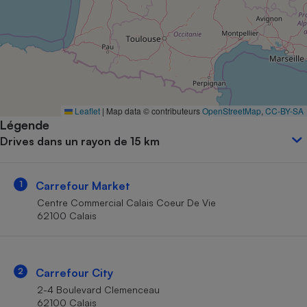
Petit électroménager - U
Complément
alimentaire
Mutuelle
Assurance emprunteur
Leaflet
|
Map data © contributeurs
OpenStreetMap
,
CC-BY-SA
Légende
Matelas
Champagne
Drives dans un rayon de 15 km
bouteille
Banque en 
Téléviseur
1
Carrefour Market
Antimoustique
Lave-linge
Centre Commercial Calais Coeur De Vie
62100 Calais
Radiateur électrique
2
Carrefour City
2-4 Boulevard Clemenceau
62100 Calais