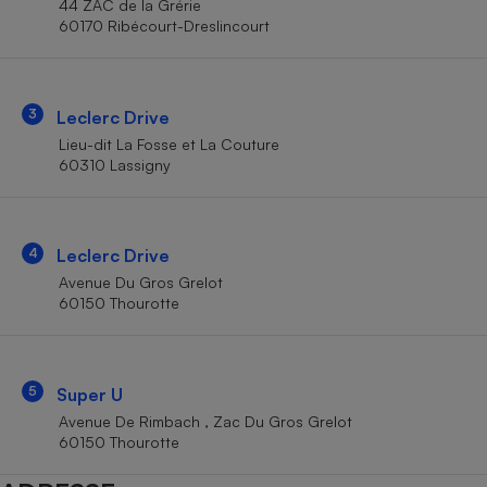
44 ZAC de la Grérie
Téléphone mobile -
60170 Ribécourt-Dreslincourt
Smartphone
Plaque de cuisson à
induction
3
Leclerc Drive
Lieu-dit La Fosse et La Couture
Climatiseur -
60310 Lassigny
Ventilateur
Antivirus
4
Leclerc Drive
Avenue Du Gros Grelot
Climatiseur -
Ventilateur
60150 Thourotte
5
Super U
Avenue De Rimbach , Zac Du Gros Grelot
60150 Thourotte