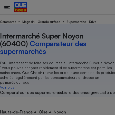
Commerce
Magasin - Grande surface
Supermarché - Drive
Intermarché Super Noyon
Additifs a
Comparate
Comparatif
Comparateu
Comparatif
Comparateu
Comparatif
Comparati
Substances
Toutes les actualités
Tous les services
Tous nos combats
L’association
Organismes de défense 
Train
supermarc
cosmétiqu
(60400)
Comparateur des
Comparateu
Achat - Vente - Travaux
Démarche administrative
Enquêtes
Nos actions
Nos missions
Système judiciaire
Transport aérien
gratuit
supermarchés
Copropriété
Famille
Guides d'achat
Nos grandes victoires
Notre méthodologie
Location
Senior
Comparateu
Comparate
Comparati
Comparatif
Comparate
Comparatif
Comparatif
Est-il intéressant de faire ses courses au Intermarché Super à Noyon
Conseils
Les billets de la présidente
Notre financement
supermarc
électrique
’ Vous pouvez analyser rapidement si ce supermarché est parmi les
Service marchand
Magasin - Grande surfac
Sport
Soumettre un litige
Brèves
Nos associations locales
Nos partenaires
moins chers. Que Choisir relève les prix sur une centaine de produits
Air
Marketing - Fidélisation
Vacances - Tourisme
Lettres types
achetés régulièrement par les consommateurs et dresse un
Nous rejoindre
Nous rejoindre
Déchet
palmarès de tous
Méthode de vente - Abu
Rencontrer une association locale
Comparate
Comparatif
Comparatif
Comparatif
Comparatif
Voir plus
En savoir plus sur Que Choisir Ensemble
Eau
Comparateur des supermarchés
Liste des enseignes
Liste de
s
Agriculture
Achat - Vente - Location
Energie
Nutrition
Assurance auto
-nous ?
Produit alimentaire
Carburant
Comparati
Comparati
Comparati
Comparate
Hauts-de-France
Oise
Noyon