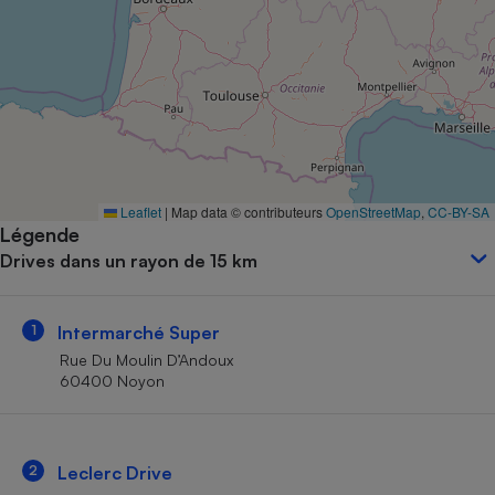
Petit électroménager - U
Complément
alimentaire
Mutuelle
Assurance emprunteur
Matelas
Leaflet
|
Map data © contributeurs
OpenStreetMap
,
CC-BY-SA
Champagne
Légende
bouteille
Banque en 
Drives dans un rayon de 15 km
Téléviseur
Antimoustique
Lave-linge
1
Intermarché Super
Rue Du Moulin D’Andoux
60400 Noyon
Radiateur électrique
2
Leclerc Drive