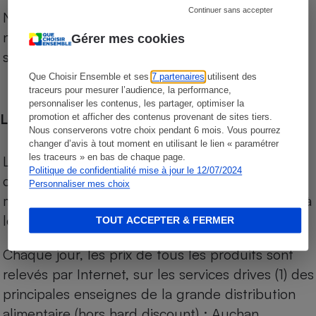
Continuer sans accepter
Notre comparateur de supermarchés propose le
niveau de prix des supermarchés, géolocalisés
Gérer mes cookies
sur le territoire français.
Que Choisir Ensemble et ses
7 partenaires
utilisent des
traceurs pour mesurer l’audience, la performance,
personnaliser les contenus, les partager, optimiser la
Les comparaisons de prix
promotion et afficher des contenus provenant de sites tiers.
Nous conserverons votre choix pendant 6 mois. Vous pourrez
changer d’avis à tout moment en utilisant le lien « paramétrer
les traceurs » en bas de chaque page.
Les comparaisons sont réalisées sur l’ensemble
Politique de confidentialité mise à jour le 12/07/2024
des produits des magasins. Les produits de
Personnaliser mes choix
marques de distributeurs (MDD) sont comparés à
leurs équivalents chez leurs concurrents.
TOUT ACCEPTER & FERMER
Chaque jour, les prix de tous les produits sont
relevés par Internet, sur les services drives (1) des
principales enseignes de la grande distribution
alimentaire (hors hard discount) : Auchan,