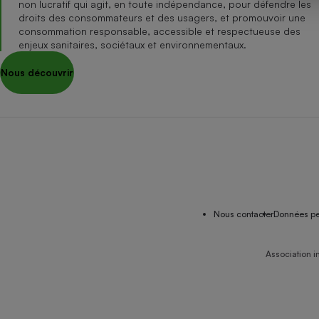
non lucratif qui agit, en toute indépendance, pour défendre les
Internet
droits des consommateurs et des usagers, et promouvoir une
consommation responsable, accessible et respectueuse des
Gros électroménager
Téléphonie
enjeux sanitaires, sociétaux et environnementaux.
Petit électroménager 
Nous découvrir
Complément
alimentaire
Mutuelle
Assurance emprunteu
Matelas
Champa
boutei
Banque 
Nous contacter
Données pe
Téléviseur
Antimoustique
Lave-linge
Association i