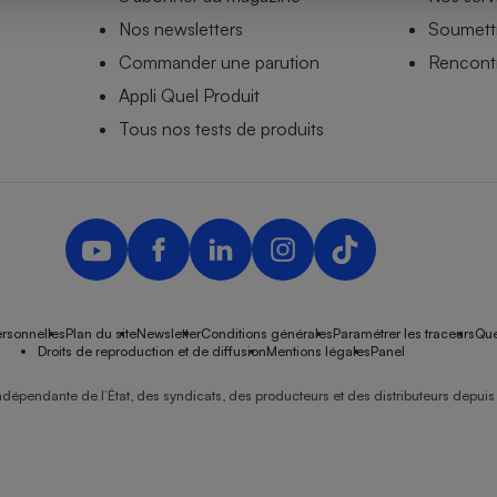
Nos newsletters
Soumettr
Commander une parution
Rencontr
Appli Quel Produit
- Ustensile
Foie gras
Tous nos tests de produits
Aide auditive
r
Assurance vie
Poêle à granulés
gne - Comment choisir une
lle de champagne
en ligne
rsonnelles
Plan du site
Newsletter
Conditions générales
Paramétrer les traceurs
Que
Ordinateur portable
Droits de reproduction et de diffusion
Mentions légales
Panel
Crème solaire
Lave-vaisselle
ndépendante de l’État, des syndicats, des producteurs et des distributeurs depuis 