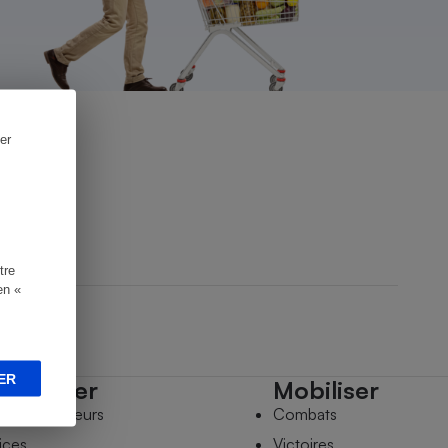
er
tre
en «
ER
mpagner
Mobiliser
s comparateurs
Combats
ices
Victoires