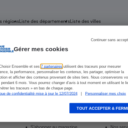
atif sèche-linge
atif smartphone
atif nettoyeur haute
ateur mutuelle
on
s régions
Liste des départements
Liste des villes
Réparation
Obsèques - Pompes
teur des devis d’opticiens
Continuer sans accept
e Noyon
funèbres
eur-congélateur
dio
 robot
Gérer mes cookies
nduction
son
ranulés
irante
e multifonction
électrique
Choisir Ensemble et ses
7 partenaires
utilisent des traceurs pour mesurer
ience, la performance, personnaliser les contenus, les partager, optimiser la
Panneaux
r mobile
r portable
tion et afficher des contenus provenant de sites tiers. Nous conserverons vo
photovoltaïques
 pendant 6 mois. Vous pourrez changer d’avis à tout moment en utilisant le li
 Médicament
 balai
étrer les traceurs » en bas de chaque page.
ique de confidentialité mise à jour le 12/07/2024
|
Personnaliser mes choix
omplémentaire santé
 traîneau
ctile
Circuits courts et
alimentation locale
Puériculture - Produit
 automatique
pour bébé
TOUT ACCEPTER & FERM
Informer
Acco
Banque en ligne
seur
S’abonner au site
Tous no
vapeur
S’abonner au magazine
Nos serv