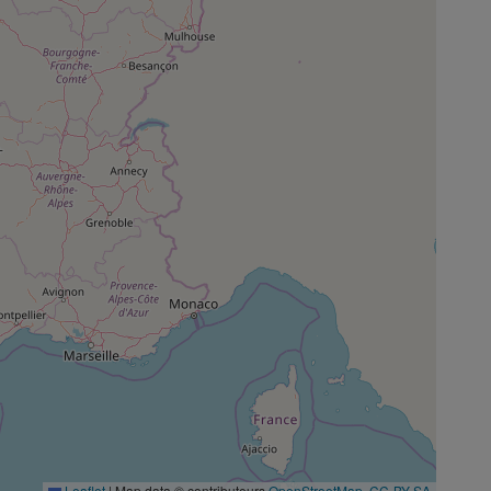
Leaflet
|
Map data © contributeurs
OpenStreetMap
,
CC-BY-SA