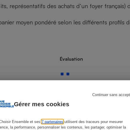
its, représentatifs des achats d’un foyer français
u panier moyen pondéré selon les différents profils
s
Réfrigérateur
Évaluation
Continuer sans accept
Gérer mes cookies
Choisir Ensemble et ses
7 partenaires
utilisent des traceurs pour mesurer
ience, la performance, personnaliser les contenus, les partager, optimiser la