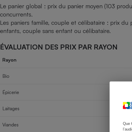
Le panier global : prix du panier moyen (103 produ
concurrents.
Les paniers famille, couple et célibataire : prix d
Cafetière à expresso
enfants, couple sans enfant ou célibataire.
ÉVALUATION DES PRIX PAR RAYON
Rayon
Bio
Robot ménager
Épicerie
Laitages
Que 
Viandes
l’aud