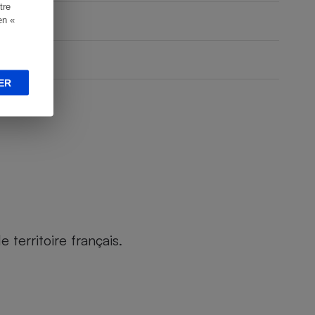
tre
en «
ER
territoire français.