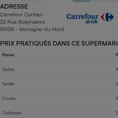
Radiateur électrique
L’Escaut
ADRESSE
Carrefour Contact
Téléphone mobile -
32 Rue Boeynaems
Smartphone
Plaque de cuisson à
59158 - Mortagne-du-Nord
induction
PRIX PRATIQUÉS DANS CE SUPERMAR
Climatiseur -
Panier
P
Ventilateur
Global
4
Antivirus
Famille
5
Climatiseur -
Ventilateur
Couple
4
Célibataire
2