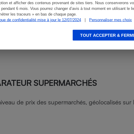
tion et afficher des contenus provenant de sites tiers. Nous conserverons vo
 pendant 6 mois. Vous pourrez changer d’avis à tout moment en utilisant le li
étrer les traceurs » en bas de chaque page.
ique de confidentialité mise à jour le 12/07/2024
|
Personnaliser mes choix
TOUT ACCEPTER & FERM
ARATEUR SUPERMARCHÉS
au de prix des supermarchés, géolocalisés sur le 