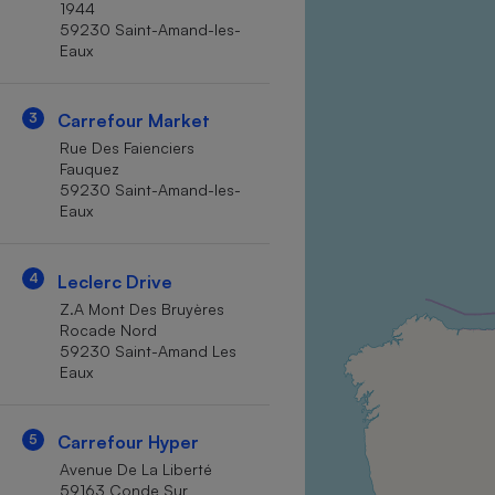
1944
Internet
59230 Saint-Amand-les-
Eaux
Gros électroménager
Téléphonie
Petit électroménager 
Complément
3
Carrefour Market
alimentaire
Rue Des Faienciers
Mutuelle
Assurance emprunteu
Fauquez
59230 Saint-Amand-les-
Eaux
Matelas
4
Leclerc Drive
Champa
boutei
Z.A Mont Des Bruyères
Banque 
Rocade Nord
Téléviseur
59230 Saint-Amand Les
Eaux
Antimoustique
Lave-linge
5
Carrefour Hyper
Avenue De La Liberté
59163 Conde Sur