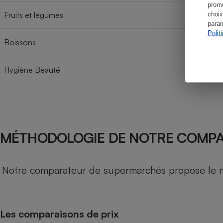
promo
Fruits et légumes
choix
param
Polit
Boissons
Hygiène Beauté
MÉTHODOLOGIE DE NOTRE COMP
Notre comparateur de supermarchés propose le nive
Les comparaisons de prix