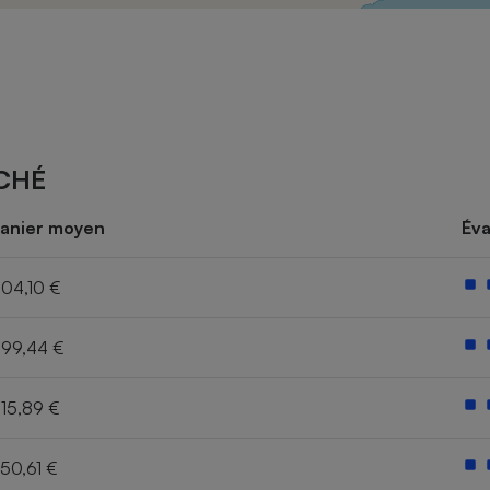
Électricité - Gaz
Appareil photo
numérique
Four encastrable
CHÉ
Lessive
anier moyen
Éva
04,10 €
99,44 €
Aspirateur
15,89 €
50,61 €