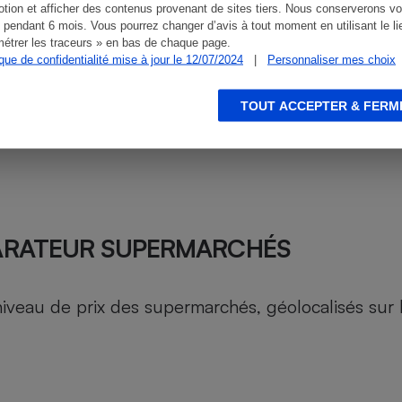
tion et afficher des contenus provenant de sites tiers. Nous conserverons vo
 pendant 6 mois. Vous pourrez changer d’avis à tout moment en utilisant le li
étrer les traceurs » en bas de chaque page.
ique de confidentialité mise à jour le 12/07/2024
|
Personnaliser mes choix
TOUT ACCEPTER & FERM
ARATEUR SUPERMARCHÉS
au de prix des supermarchés, géolocalisés sur le 