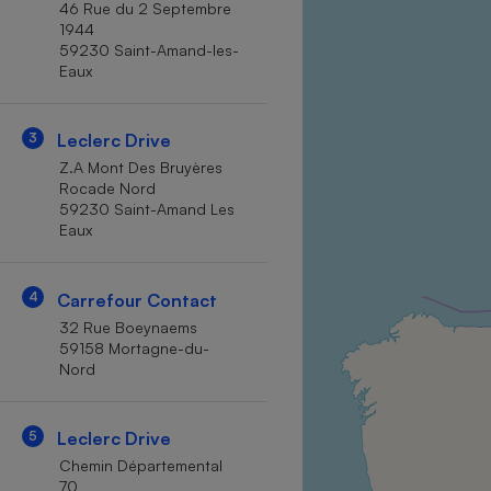
46 Rue du 2 Septembre
Internet
1944
59230 Saint-Amand-les-
Gros électroménager
Téléphonie
Eaux
Petit électroménager 
Complément
alimentaire
3
Leclerc Drive
Mutuelle
Assurance emprunteu
Z.A Mont Des Bruyères
Rocade Nord
59230 Saint-Amand Les
Eaux
Matelas
Champa
4
Carrefour Contact
boutei
Banque 
32 Rue Boeynaems
Téléviseur
59158 Mortagne-du-
Nord
Antimoustique
Lave-linge
5
Leclerc Drive
Chemin Départemental
70