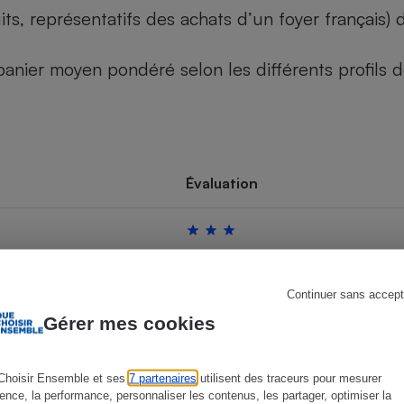
its, représentatifs des achats d’un foyer français
u panier moyen pondéré selon les différents profils
s
Réfrigérateur
Évaluation
Continuer sans accept
Gérer mes cookies
Choisir Ensemble et ses
7 partenaires
utilisent des traceurs pour mesurer
ience, la performance, personnaliser les contenus, les partager, optimiser la