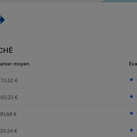
Électricité - Gaz
Appareil photo
numérique
Four encastrable
CHÉ
Lessive
anier moyen
Éva
70,52 €
50,23 €
Aspirateur
81,68 €
29,34 €