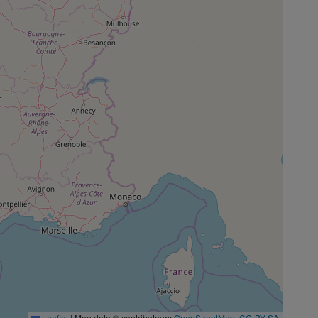
Leaflet
|
Map data © contributeurs
OpenStreetMap
,
CC-BY-SA