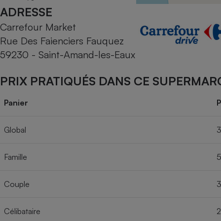
Radiateur électrique
59590 Raismes
ADRESSE
Carrefour Market
Téléphone mobile -
Rue Des Faienciers Fauquez
Smartphone
Plaque de cuisson à
59230 - Saint-Amand-les-Eaux
induction
PRIX PRATIQUÉS DANS CE SUPERMAR
Climatiseur -
Panier
P
Ventilateur
Global
3
Antivirus
Famille
5
Climatiseur -
Ventilateur
Couple
3
Célibataire
2