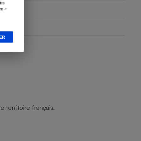
tre
en «
ER
territoire français.