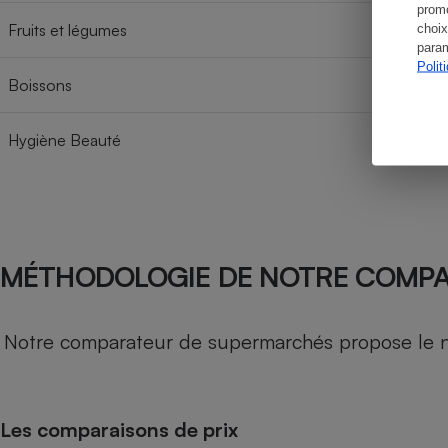
promo
Fruits et légumes
choix
param
Polit
Boissons
Hygiène Beauté
MÉTHODOLOGIE DE NOTRE COMP
Notre comparateur de supermarchés propose le nive
Les comparaisons de prix