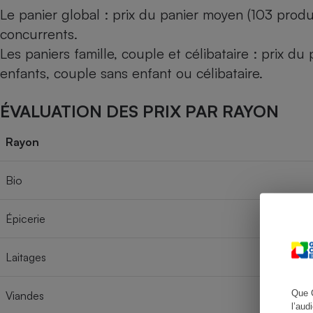
Le panier global : prix du panier moyen (103 produ
concurrents.
Les paniers famille, couple et célibataire : prix d
Cafetière à expresso
enfants, couple sans enfant ou célibataire.
ÉVALUATION DES PRIX PAR RAYON
Rayon
Bio
Robot ménager
Épicerie
Laitages
Que 
Viandes
l’aud