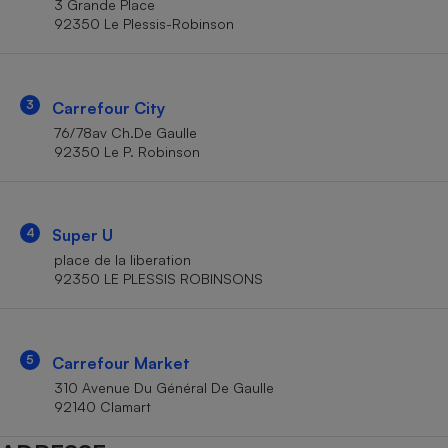
3 Grande Place
Téléphone mobile -
92350 Le Plessis-Robinson
Smartphone
Plaque de cuisson à
induction
3
Carrefour City
76/78av Ch.De Gaulle
Climatiseur -
92350 Le P. Robinson
Ventilateur
Antivirus
4
Super U
place de la liberation
Climatiseur -
Ventilateur
92350 LE PLESSIS ROBINSONS
5
Carrefour Market
310 Avenue Du Général De Gaulle
92140 Clamart