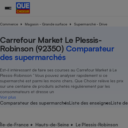
Commerce
Magasin - Grande surface
Supermarché - Drive
Carrefour Market Le Plessis-
Additifs a
Comparate
Comparatif
Comparateu
Comparatif
Comparateu
Comparatif
Comparati
Substances
Toutes les actualités
Tous les services
Tous nos combats
L’association
Organismes de défense 
Train
supermarc
cosmétiqu
Robinson (92350)
Comparateur
Comparateu
Achat - Vente - Travaux
Démarche administrative
Enquêtes
Nos actions
Nos missions
Système judiciaire
Transport aérien
gratuit
des supermarchés
Copropriété
Famille
Guides d'achat
Nos grandes victoires
Notre méthodologie
Location
Senior
Comparateu
Comparate
Comparati
Comparatif
Comparate
Comparatif
Comparatif
Est-il intéressant de faire ses courses au Carrefour Market à Le
Conseils
Les billets de la présidente
Notre financement
supermarc
électrique
Plessis-Robinson ’ Vous pouvez analyser rapidement si ce
Service marchand
Magasin - Grande surfac
Sport
Soumettre un litige
Brèves
Nos associations locales
Nos partenaires
supermarché est parmi les moins chers. Que Choisir relève les prix
Air
Marketing - Fidélisation
Vacances - Tourisme
Lettres types
sur une centaine de produits achetés régulièrement par les
Nous rejoindre
Nous rejoindre
Déchet
consommateurs et dresse un
Méthode de vente - Abu
Rencontrer une association locale
Comparate
Comparatif
Comparatif
Comparatif
Comparatif
Voir plus
En savoir plus sur Que Choisir Ensemble
Eau
Comparateur des supermarchés
Liste des enseignes
Liste de
s
Agriculture
Achat - Vente - Location
Energie
Nutrition
Assurance auto
-nous ?
Produit alimentaire
Carburant
Comparati
Comparati
Comparati
Comparate
Île-de-France
Hauts-de-Seine
Le Plessis-Robinson