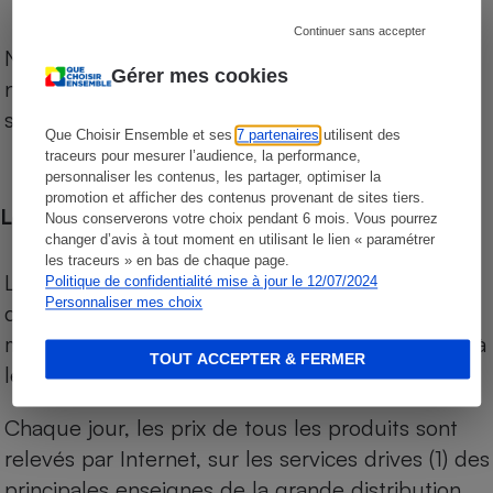
Continuer sans accepter
Notre comparateur de supermarchés propose le
Gérer mes cookies
niveau de prix des supermarchés, géolocalisés
sur le territoire français.
Que Choisir Ensemble et ses
7 partenaires
utilisent des
traceurs pour mesurer l’audience, la performance,
personnaliser les contenus, les partager, optimiser la
promotion et afficher des contenus provenant de sites tiers.
Les comparaisons de prix
Nous conserverons votre choix pendant 6 mois. Vous pourrez
changer d’avis à tout moment en utilisant le lien « paramétrer
les traceurs » en bas de chaque page.
Les comparaisons sont réalisées sur l’ensemble
Politique de confidentialité mise à jour le 12/07/2024
Personnaliser mes choix
des produits des magasins. Les produits de
marques de distributeurs (MDD) sont comparés à
TOUT ACCEPTER & FERMER
leurs équivalents chez leurs concurrents.
Chaque jour, les prix de tous les produits sont
relevés par Internet, sur les services drives (1) des
principales enseignes de la grande distribution