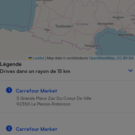
Petit électroménager - U
Complément
alimentaire
Mutuelle
Assurance emprunteur
Matelas
Leaflet
|
Map data © contributeurs
OpenStreetMap
,
CC-BY-SA
Champagne
Légende
bouteille
Banque en 
Drives dans un rayon de 15 km
Téléviseur
Antimoustique
Lave-linge
1
Carrefour Market
3 Grande Place Zac Du Coeur De Ville
92350 Le Plessis-Robinson
Radiateur électrique
2
Carrefour Market