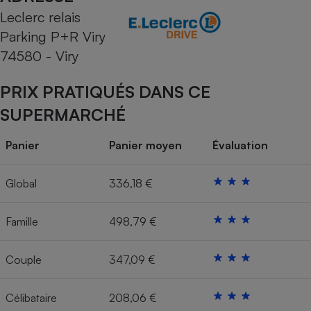
Leclerc relais
Cafetière à expressos
Parking P+R Viry
74580 - Viry
PRIX PRATIQUÉS DANS CE
SUPERMARCHÉ
Panier
Panier moyen
Évaluation
Robot ménager
Global
336,18 €
Famille
498,79 €
Couple
347,09 €
Célibataire
208,06 €