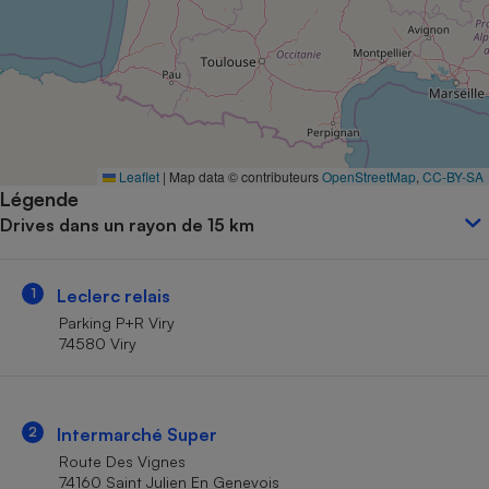
Petit électroménager - U
Complément
alimentaire
Mutuelle
Assurance emprunteur
Leaflet
|
Map data © contributeurs
OpenStreetMap
,
CC-BY-SA
Légende
Matelas
Champagne
Drives dans un rayon de 15 km
bouteille
Banque en 
Téléviseur
1
Leclerc relais
Antimoustique
Lave-linge
Parking P+R Viry
74580 Viry
Radiateur électrique
2
Intermarché Super
Route Des Vignes
74160 Saint Julien En Genevois