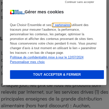
Notre comparateur de supermarchés propose le
Continuer sans accepter
niveau de prix des supermarchés, géolocalisés
Gérer mes cookies
sur le territoire français.
Que Choisir Ensemble et ses
7 partenaires
utilisent des
traceurs pour mesurer l’audience, la performance,
personnaliser les contenus, les partager, optimiser la
Les comparaisons de prix
promotion et afficher des contenus provenant de sites tiers.
Nous conserverons votre choix pendant 6 mois. Vous pourrez
changer d’avis à tout moment en utilisant le lien « paramétrer
Les comparaisons sont réalisées sur l’ensemble
les traceurs » en bas de chaque page.
Politique de confidentialité mise à jour le 12/07/2024
des produits des magasins. Les produits de
Personnaliser mes choix
marques de distributeurs (MDD) sont comparés à
leurs équivalents chez leurs concurrents.
TOUT ACCEPTER & FERMER
Chaque jour, les prix de tous les produits sont
relevés par Internet, sur les services drives (1) des
principales enseignes de la grande distribution
alimentaire (hors hard discount) : Auchan,