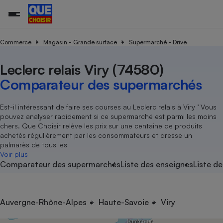
Commerce
Magasin - Grande surface
Supermarché - Drive
Leclerc relais Viry (74580)
Additifs a
Comparate
Comparatif
Comparateu
Comparatif
Comparateu
Comparatif
Comparati
Substances
Toutes les actualités
Tous les services
Tous nos combats
L’association
Organismes de défense 
Train
supermarc
cosmétiqu
Comparateur des supermarchés
Comparateu
Achat - Vente - Travaux
Démarche administrative
Enquêtes
Nos actions
Nos missions
Système judiciaire
Transport aérien
gratuit
Copropriété
Famille
Guides d'achat
Nos grandes victoires
Notre méthodologie
Est-il intéressant de faire ses courses au Leclerc relais à Viry ’ Vous
Location
Senior
pouvez analyser rapidement si ce supermarché est parmi les moins
Comparateu
Comparate
Comparati
Comparatif
Comparate
Comparatif
Comparatif
Conseils
Les billets de la présidente
Notre financement
chers. Que Choisir relève les prix sur une centaine de produits
supermarc
électrique
Service marchand
Magasin - Grande surfac
Sport
Soumettre un litige
achetés régulièrement par les consommateurs et dresse un
Brèves
Nos associations locales
Nos partenaires
Air
palmarès de tous les
Marketing - Fidélisation
Vacances - Tourisme
Lettres types
Voir plus
Nous rejoindre
Nous rejoindre
Déchet
Comparateur des supermarchés
Liste des enseignes
Liste de
Méthode de vente - Abu
Rencontrer une association locale
Comparate
Comparatif
Comparatif
Comparatif
Comparatif
En savoir plus sur Que Choisir Ensemble
Eau
s
Agriculture
Achat - Vente - Location
Energie
Nutrition
Assurance auto
Auvergne-Rhône-Alpes
Haute-Savoie
Viry
-nous ?
Produit alimentaire
Carburant
Comparati
Comparati
Comparati
Comparate