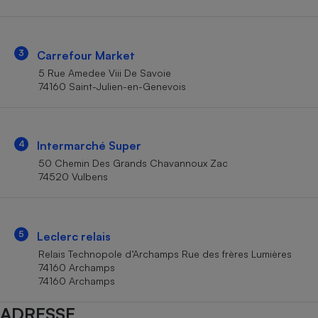
Téléphone mobile -
Smartphone
Plaque de cuisson à
induction
3
Carrefour Market
5 Rue Amedee Viii De Savoie
74160 Saint-Julien-en-Genevois
Climatiseur -
Ventilateur
4
Intermarché Super
Antivirus
50 Chemin Des Grands Chavannoux Zac
74520 Vulbens
Climatiseur -
Ventilateur
5
Leclerc relais
Relais Technopole d’Archamps Rue des frères Lumières
74160 Archamps
74160 Archamps
ADRESSE