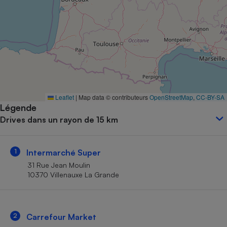
Petit électroménager - U
Complément
alimentaire
Mutuelle
Assurance emprunteur
Matelas
Leaflet
|
Map data © contributeurs
OpenStreetMap
,
CC-BY-SA
Champagne
Légende
bouteille
Banque en 
Drives dans un rayon de 15 km
Téléviseur
Antimoustique
Lave-linge
1
Intermarché Super
31 Rue Jean Moulin
10370 Villenauxe La Grande
Radiateur électrique
2
Carrefour Market