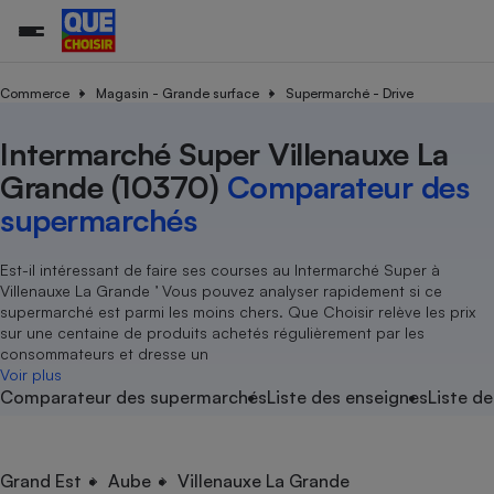
Commerce
Magasin - Grande surface
Supermarché - Drive
Intermarché Super Villenauxe La
Additifs a
Comparate
Comparatif
Comparateu
Comparatif
Comparateu
Comparatif
Comparati
Substances
Toutes les actualités
Tous les services
Tous nos combats
L’association
Organismes de défense 
Train
supermarc
cosmétiqu
Grande (10370)
Comparateur des
Comparateu
Achat - Vente - Travaux
Démarche administrative
Enquêtes
Nos actions
Nos missions
Système judiciaire
Transport aérien
gratuit
supermarchés
Copropriété
Famille
Guides d'achat
Nos grandes victoires
Notre méthodologie
Location
Senior
Comparateu
Comparate
Comparati
Comparatif
Comparate
Comparatif
Comparatif
Est-il intéressant de faire ses courses au Intermarché Super à
Conseils
Les billets de la présidente
Notre financement
supermarc
électrique
Villenauxe La Grande ’ Vous pouvez analyser rapidement si ce
Service marchand
Magasin - Grande surfac
Sport
Soumettre un litige
Brèves
Nos associations locales
Nos partenaires
supermarché est parmi les moins chers. Que Choisir relève les prix
Air
Marketing - Fidélisation
Vacances - Tourisme
Lettres types
sur une centaine de produits achetés régulièrement par les
Nous rejoindre
Nous rejoindre
Déchet
consommateurs et dresse un
Méthode de vente - Abu
Rencontrer une association locale
Comparate
Comparatif
Comparatif
Comparatif
Comparatif
Voir plus
En savoir plus sur Que Choisir Ensemble
Eau
Comparateur des supermarchés
Liste des enseignes
Liste de
s
Agriculture
Achat - Vente - Location
Energie
Nutrition
Assurance auto
-nous ?
Produit alimentaire
Carburant
Comparati
Comparati
Comparati
Comparate
Grand Est
Aube
Villenauxe La Grande