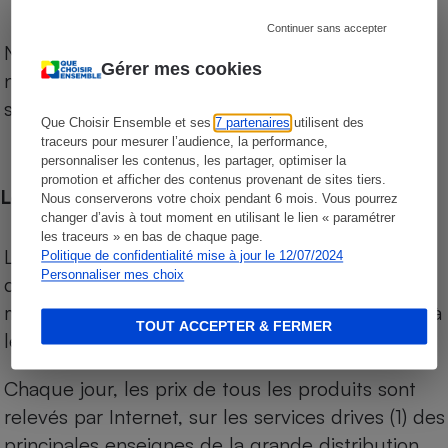
Continuer sans accepter
Notre comparateur de supermarchés propose le
Gérer mes cookies
niveau de prix des supermarchés, géolocalisés
sur le territoire français.
Que Choisir Ensemble et ses
7 partenaires
utilisent des
traceurs pour mesurer l’audience, la performance,
personnaliser les contenus, les partager, optimiser la
promotion et afficher des contenus provenant de sites tiers.
Les comparaisons de prix
Nous conserverons votre choix pendant 6 mois. Vous pourrez
changer d’avis à tout moment en utilisant le lien « paramétrer
les traceurs » en bas de chaque page.
Les comparaisons sont réalisées sur l’ensemble
Politique de confidentialité mise à jour le 12/07/2024
Personnaliser mes choix
des produits des magasins. Les produits de
marques de distributeurs (MDD) sont comparés à
TOUT ACCEPTER & FERMER
leurs équivalents chez leurs concurrents.
Chaque jour, les prix de tous les produits sont
relevés par Internet, sur les services drives (1) des
principales enseignes de la grande distribution