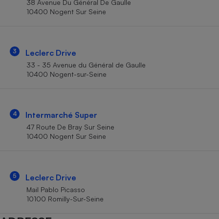
38 Avenue Du Général De Gaulle
Téléphone mobile -
10400 Nogent Sur Seine
Smartphone
Plaque de cuisson à
induction
3
Leclerc Drive
33 - 35 Avenue du Général de Gaulle
Climatiseur -
10400 Nogent-sur-Seine
Ventilateur
Antivirus
4
Intermarché Super
47 Route De Bray Sur Seine
Climatiseur -
Ventilateur
10400 Nogent Sur Seine
5
Leclerc Drive
Mail Pablo Picasso
10100 Romilly-Sur-Seine