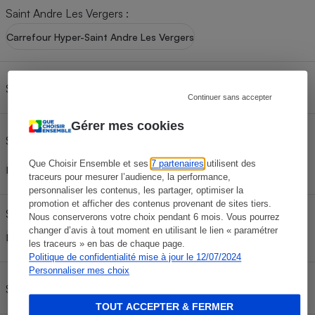
Saint Andre Les Vergers
:
Cafetière à expressos
Carrefour Hyper-Saint Andre Les Vergers
Saint Germain
:
Super U-Saint Germain
Continuer sans accepter
Gérer mes cookies
Saint Julien Les Villas
:
Intermarché Super-Saint-Julien Les Villas
Robot ménager
Que Choisir Ensemble et ses
7 partenaires
utilisent des
Intermarché Super-Saint-Julien-les-Villas
traceurs pour mesurer l’audience, la performance,
personnaliser les contenus, les partager, optimiser la
promotion et afficher des contenus provenant de sites tiers.
Saint Parres Aux Tertres
:
Nous conserverons votre choix pendant 6 mois. Vous pourrez
changer d’avis à tout moment en utilisant le lien « paramétrer
Leclerc Drive-saint-parres-aux-tertres-troyes
les traceurs » en bas de chaque page.
Politique de confidentialité mise à jour le 12/07/2024
Personnaliser mes choix
Saint-Lye
:
Intermarché Super-Saint-Lye
TOUT ACCEPTER & FERMER