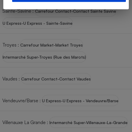
Sainte-Savine
:
Carrefour Contact-Contact Sainte Savine
U Express-U Express - Sainte-Savine
Troyes
:
Carrefour Market-Market Troyes
Intermarché Super-Troyes (Rue des Marots)
Vaudes
:
Carrefour Contact-Contact Vaudes
Vendeuvre/Barse
:
U Express-U Express - Vendeuvre/Barse
Villenauxe La Grande
:
Intermarché Super-Villenauxe-La-Grande