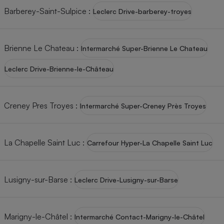
Barberey-Saint-Sulpice
:
Leclerc Drive-barberey-troyes
Petit électroménager - U
Complément
alimentaire
Mutuelle
Assurance emprunteur
Brienne Le Chateau
:
Intermarché Super-Brienne Le Chateau
Leclerc Drive-Brienne-le-Château
Matelas
Champagne
Creney Pres Troyes
:
Intermarché Super-Creney Près Troyes
bouteille
Banque en 
Téléviseur
Antimoustique
La Chapelle Saint Luc
:
Carrefour Hyper-La Chapelle Saint Luc
Lave-linge
Lusigny-sur-Barse
:
Leclerc Drive-Lusigny-sur-Barse
Radiateur électrique
Marigny-le-Châtel
:
Intermarché Contact-Marigny-le-Châtel