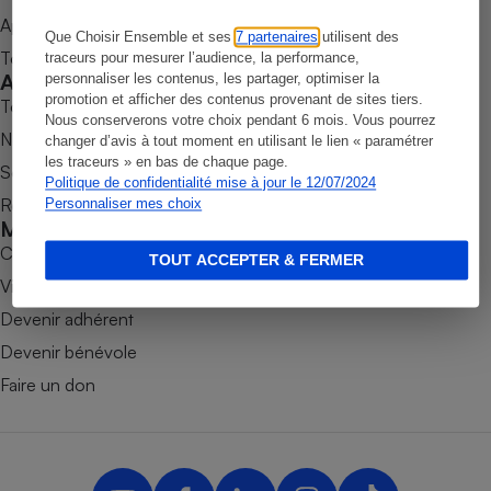
Appli Quel Produit
Petit électroménager - U
Que Choisir Ensemble et ses
7 partenaires
utilisent des
Complément
Tous nos tests de produits
traceurs pour mesurer l’audience, la performance,
alimentaire
Accompagner
personnaliser les contenus, les partager, optimiser la
Mutuelle
Assurance emprunteur
promotion et afficher des contenus provenant de sites tiers.
Tous nos comparateurs
Nous conserverons votre choix pendant 6 mois. Vous pourrez
Nos services
changer d’avis à tout moment en utilisant le lien « paramétrer
les traceurs » en bas de chaque page.
Soumettre un litige
Politique de confidentialité mise à jour le 12/07/2024
Rencontrer une association locale
Personnaliser mes choix
Matelas
Champagne
Mobiliser
bouteille
Banque en 
Combats
TOUT ACCEPTER & FERMER
Téléviseur
Victoires
Antimoustique
Devenir adhérent
Lave-linge
Devenir bénévole
Faire un don
Radiateur électrique