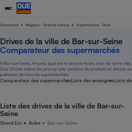
Commerce
Magasin - Grande surface
Supermarché - Drive
Drives de la ville de Bar-sur-Seine
Additifs a
Comparate
Comparatif
Comparateu
Comparatif
Comparateu
Comparatif
Comparati
Substances
Toutes les actualités
Tous les services
Tous nos combats
L’association
Organismes de défense 
Train
supermarc
cosmétiqu
Comparateur des supermarchés
Comparateu
Achat - Vente - Travaux
Démarche administrative
Enquêtes
Nos actions
Nos missions
Système judiciaire
Transport aérien
gratuit
Copropriété
Famille
Guides d'achat
Nos grandes victoires
Notre méthodologie
À Bar-sur-Seine, trouvez quel est le drive le moins cher de votre ville.
Location
Senior
Que Choisir relève les prix sur une centaine de produits et dresse un
Comparateu
Comparate
Comparati
Comparatif
Comparate
Comparatif
Comparatif
Conseils
Les billets de la présidente
Notre financement
palmarès de tous les supermarchés.
supermarc
électrique
Service marchand
Magasin - Grande surfac
Sport
Soumettre un litige
Comparateur des supermarchés
Liste des enseignes
Liste de
Brèves
Nos associations locales
Nos partenaires
Air
Marketing - Fidélisation
Vacances - Tourisme
Lettres types
Nous rejoindre
Nous rejoindre
Déchet
Méthode de vente - Abu
Rencontrer une association locale
Comparate
Comparatif
Comparatif
Comparatif
Comparatif
En savoir plus sur Que Choisir Ensemble
Liste des drives de la ville de Bar-sur-
Eau
s
Agriculture
Achat - Vente - Location
Seine
Energie
Nutrition
Assurance auto
Grand Est
Aube
Bar-sur-Seine
-nous ?
Produit alimentaire
Carburant
Comparati
Comparati
Comparati
Comparate