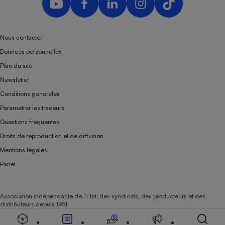
Téléphone mobile -
Smartphone
Plaque de cuisson à
induction
Nous contacter
Données personnelles
Plan du site
Climatiseur -
Newsletter
Ventilateur
Conditions générales
Paramétrer les traceurs
Antivirus
Questions fréquentes
Climatiseur -
Droits de reproduction et de diffusion
Ventilateur
Mentions légales
Panel
Association indépendante de l’État, des syndicats, des producteurs et des
distributeurs depuis 1951.