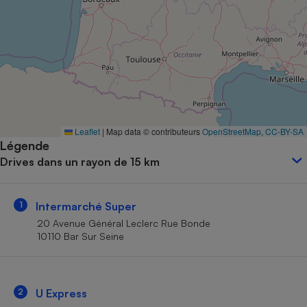
Petit électroménager - U
Complément
alimentaire
Mutuelle
Assurance emprunteur
Matelas
Leaflet
|
Map data © contributeurs
OpenStreetMap
,
CC-BY-SA
Champagne
Légende
bouteille
Banque en 
Drives dans un rayon de 15 km
Téléviseur
Antimoustique
Lave-linge
1
Intermarché Super
20 Avenue Général Leclerc Rue Bonde
10110 Bar Sur Seine
Radiateur électrique
2
U Express