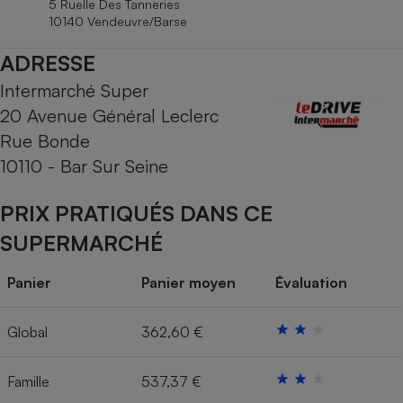
5 Ruelle Des Tanneries
Téléphone mobile -
10140 Vendeuvre/Barse
Smartphone
Plaque de cuisson à
induction
ADRESSE
Intermarché Super
20 Avenue Général Leclerc
Climatiseur -
Rue Bonde
Ventilateur
10110 - Bar Sur Seine
Antivirus
PRIX PRATIQUÉS DANS CE
Climatiseur -
SUPERMARCHÉ
Ventilateur
Panier
Panier moyen
Évaluation
Global
362,60 €
Famille
537,37 €