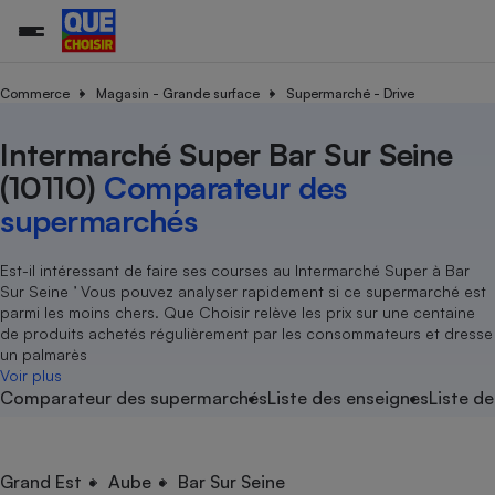
Commerce
Magasin - Grande surface
Supermarché - Drive
Intermarché Super Bar Sur Seine
Additifs a
Comparate
Comparatif
Comparateu
Comparatif
Comparateu
Comparatif
Comparati
Substances
Toutes les actualités
Tous les services
Tous nos combats
L’association
Organismes de défense 
Train
supermarc
cosmétiqu
(10110)
Comparateur des
Comparateu
Achat - Vente - Travaux
Démarche administrative
Enquêtes
Nos actions
Nos missions
Système judiciaire
Transport aérien
gratuit
supermarchés
Copropriété
Famille
Guides d'achat
Nos grandes victoires
Notre méthodologie
Location
Senior
Comparateu
Comparate
Comparati
Comparatif
Comparate
Comparatif
Comparatif
Est-il intéressant de faire ses courses au Intermarché Super à Bar
Conseils
Les billets de la présidente
Notre financement
supermarc
électrique
Sur Seine ’ Vous pouvez analyser rapidement si ce supermarché est
Service marchand
Magasin - Grande surfac
Sport
Soumettre un litige
Brèves
Nos associations locales
Nos partenaires
parmi les moins chers. Que Choisir relève les prix sur une centaine
Air
Marketing - Fidélisation
Vacances - Tourisme
Lettres types
de produits achetés régulièrement par les consommateurs et dresse
Nous rejoindre
Nous rejoindre
Déchet
un palmarès
Méthode de vente - Abu
Rencontrer une association locale
Comparate
Comparatif
Comparatif
Comparatif
Comparatif
Voir plus
En savoir plus sur Que Choisir Ensemble
Eau
Comparateur des supermarchés
Liste des enseignes
Liste de
s
Agriculture
Achat - Vente - Location
Energie
Nutrition
Assurance auto
-nous ?
Produit alimentaire
Carburant
Comparati
Comparati
Comparati
Comparate
Grand Est
Aube
Bar Sur Seine