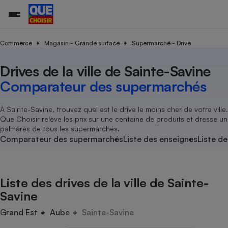
Commerce
Magasin - Grande surface
Supermarché - Drive
Drives de la ville de Sainte-Savine
Additifs a
Comparate
Comparatif
Comparateu
Comparatif
Comparateu
Comparatif
Comparati
Substances
Toutes les actualités
Tous les services
Tous nos combats
L’association
Organismes de défense 
Train
supermarc
cosmétiqu
Comparateur des supermarchés
Comparateu
Achat - Vente - Travaux
Démarche administrative
Enquêtes
Nos actions
Nos missions
Système judiciaire
Transport aérien
gratuit
Copropriété
Famille
Guides d'achat
Nos grandes victoires
Notre méthodologie
À Sainte-Savine, trouvez quel est le drive le moins cher de votre ville.
Location
Senior
Que Choisir relève les prix sur une centaine de produits et dresse un
Comparateu
Comparate
Comparati
Comparatif
Comparate
Comparatif
Comparatif
Conseils
Les billets de la présidente
Notre financement
palmarès de tous les supermarchés.
supermarc
électrique
Service marchand
Magasin - Grande surfac
Sport
Soumettre un litige
Comparateur des supermarchés
Liste des enseignes
Liste de
Brèves
Nos associations locales
Nos partenaires
Air
Marketing - Fidélisation
Vacances - Tourisme
Lettres types
Nous rejoindre
Nous rejoindre
Déchet
Méthode de vente - Abu
Rencontrer une association locale
Comparate
Comparatif
Comparatif
Comparatif
Comparatif
En savoir plus sur Que Choisir Ensemble
Liste des drives de la ville de Sainte-
Eau
s
Agriculture
Achat - Vente - Location
Savine
Energie
Nutrition
Assurance auto
Grand Est
Aube
Sainte-Savine
-nous ?
Produit alimentaire
Carburant
Comparati
Comparati
Comparati
Comparate