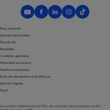
Téléphone mobile -
Smartphone
Plaque de cuisson à
induction
Nous contacter
Données personnelles
Climatiseur -
Ventilateur
Plan du site
Newsletter
Antivirus
Conditions générales
Paramétrer les traceurs
Climatiseur -
Ventilateur
Questions fréquentes
Droits de reproduction et de diffusion
Mentions légales
Panel
Association indépendante de l’État, des syndicats, des producteurs et des
distributeurs depuis 1951.