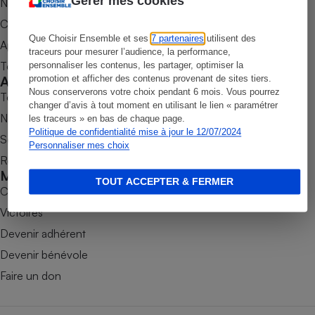
Gérer mes cookies
Nos newsletters
Petit électroménager - U
Commander une parution
Complément
Que Choisir Ensemble et ses
7 partenaires
utilisent des
alimentaire
Appli Quel Produit
traceurs pour mesurer l’audience, la performance,
Mutuelle
Assurance emprunteur
Tous nos tests de produits
personnaliser les contenus, les partager, optimiser la
Accompagner
promotion et afficher des contenus provenant de sites tiers.
Nous conserverons votre choix pendant 6 mois. Vous pourrez
Tous nos comparateurs
changer d’avis à tout moment en utilisant le lien « paramétrer
Nos services
les traceurs » en bas de chaque page.
Politique de confidentialité mise à jour le 12/07/2024
Matelas
Soumettre un litige
Champagne
Personnaliser mes choix
bouteille
Rencontrer une association locale
Banque en 
Mobiliser
Téléviseur
TOUT ACCEPTER & FERMER
Combats
Antimoustique
Lave-linge
Victoires
Devenir adhérent
Devenir bénévole
Faire un don
Radiateur électrique