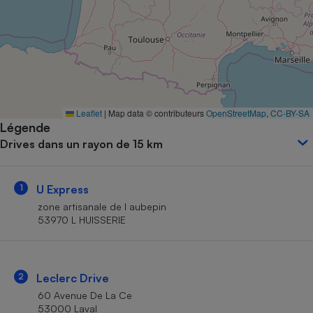
Petit électroménager - U
Complément
alimentaire
Mutuelle
Assurance emprunteur
Leaflet
|
Map data © contributeurs
OpenStreetMap
,
CC-BY-SA
Légende
Matelas
Champagne
Drives dans un rayon de 15 km
bouteille
Banque en 
Téléviseur
1
U Express
Antimoustique
Lave-linge
zone artisanale de l aubepin
53970 L HUISSERIE
Radiateur électrique
2
Leclerc Drive
60 Avenue De La Ce
53000 Laval