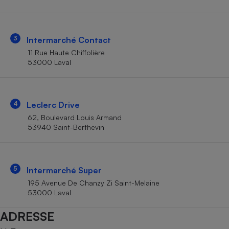
Téléphone mobile -
Smartphone
Plaque de cuisson à
induction
3
Intermarché Contact
11 Rue Haute Chiffolière
53000 Laval
Climatiseur -
Ventilateur
4
Leclerc Drive
Antivirus
62, Boulevard Louis Armand
53940 Saint-Berthevin
Climatiseur -
Ventilateur
5
Intermarché Super
195 Avenue De Chanzy Zi Saint-Melaine
53000 Laval
ADRESSE