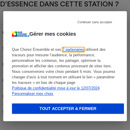
D'ESSENCE DANS CETTE STATION ?
Capacité du réservoir
Continuer sans accepter
Carburant
30L
50L
70L
Gérer mes cookies
SP 95-E10
57,24 €
95,40 €
133,56 €
Que Choisir Ensemble et ses
7 partenaires
utilisent des
traceurs pour mesurer l’audience, la performance,
personnaliser les contenus, les partager, optimiser la
E85
24,06 €
40,10 €
56,14 €
promotion et afficher des contenus provenant de sites tiers.
Nous conserverons votre choix pendant 6 mois. Vous pourrez
changer d’avis à tout moment en utilisant le lien « paramétrer
Gazole
62,85 €
104,75 €
146,65 €
les traceurs » en bas de chaque page.
Politique de confidentialité mise à jour le 12/07/2024
Personnaliser mes choix
GPLc
29,97 €
49,95 €
69,93 €
TOUT ACCEPTER & FERMER
SP 98
61,77 €
102,95 €
144,13 €