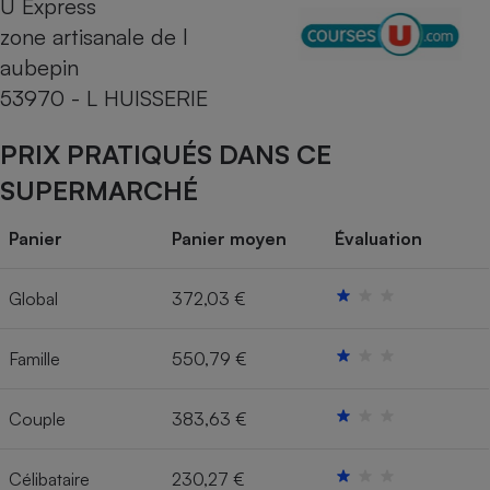
U Express
zone artisanale de l
Cafetière à expressos
aubepin
53970 - L HUISSERIE
PRIX PRATIQUÉS DANS CE
SUPERMARCHÉ
Panier
Panier moyen
Évaluation
Robot ménager
Global
372,03 €
Famille
550,79 €
Couple
383,63 €
Célibataire
230,27 €