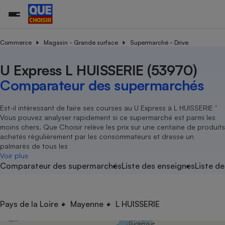
Commerce
Magasin - Grande surface
Supermarché - Drive
U Express L HUISSERIE (53970)
Additifs a
Comparate
Comparatif
Comparateu
Comparatif
Comparateu
Comparatif
Comparati
Substances
Toutes les actualités
Tous les services
Tous nos combats
L’association
Organismes de défense 
Train
supermarc
cosmétiqu
Comparateur des supermarchés
Comparateu
Achat - Vente - Travaux
Démarche administrative
Enquêtes
Nos actions
Nos missions
Système judiciaire
Transport aérien
gratuit
Copropriété
Famille
Guides d'achat
Nos grandes victoires
Notre méthodologie
Est-il intéressant de faire ses courses au U Express à L HUISSERIE ’
Location
Senior
Vous pouvez analyser rapidement si ce supermarché est parmi les
Comparateu
Comparate
Comparati
Comparatif
Comparate
Comparatif
Comparatif
Conseils
Les billets de la présidente
Notre financement
moins chers. Que Choisir relève les prix sur une centaine de produits
supermarc
électrique
Service marchand
Magasin - Grande surfac
Sport
Soumettre un litige
achetés régulièrement par les consommateurs et dresse un
Brèves
Nos associations locales
Nos partenaires
Air
palmarès de tous les
Marketing - Fidélisation
Vacances - Tourisme
Lettres types
Voir plus
Nous rejoindre
Nous rejoindre
Déchet
Comparateur des supermarchés
Liste des enseignes
Liste de
Méthode de vente - Abu
Rencontrer une association locale
Comparate
Comparatif
Comparatif
Comparatif
Comparatif
En savoir plus sur Que Choisir Ensemble
Eau
s
Agriculture
Achat - Vente - Location
Energie
Nutrition
Assurance auto
Pays de la Loire
Mayenne
L HUISSERIE
-nous ?
Produit alimentaire
Carburant
Comparati
Comparati
Comparati
Comparate