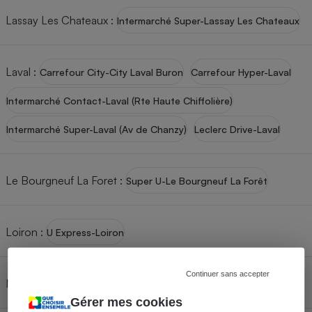
Téléphone mobile -
Smartphone
Lassay Les Chateaux
:
Intermarché Super-Lassay Les Chateaux
Plaque de cuisson à
induction
Laval
:
Carrefour City-City Laval Buron
Carrefour Hyper-Laval
Intermarché Contact-Laval (Rte Haute Chiffolière)
Climatiseur -
Ventilateur
Intermarché Super-Laval (Av de Chanzy)
Leclerc Drive-Laval
Antivirus
Le Bourgneuf La Foret
:
Super U-Le Bourgneuf La Forêt
Climatiseur -
Ventilateur
Loiron
:
U Express-Loiron
Continuer sans accepter
Mayenne
:
Hyper U-Mayenne
Leclerc Drive-Mayenne
Gérer mes cookies