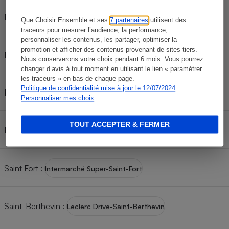
Meslay Du Maine
:
Cafetière à expressos
Super U-Meslay Du Maine
Que Choisir Ensemble et ses
7 partenaires
utilisent des
traceurs pour mesurer l’audience, la performance,
personnaliser les contenus, les partager, optimiser la
promotion et afficher des contenus provenant de sites tiers.
Montsurs
:
Intermarché Contact-Montsurs
Nous conserverons votre choix pendant 6 mois. Vous pourrez
changer d’avis à tout moment en utilisant le lien « paramétrer
les traceurs » en bas de chaque page.
Politique de confidentialité mise à jour le 12/07/2024
Pré En Pail
:
Super U-Pré En Pail
Personnaliser mes choix
Robot ménager
TOUT ACCEPTER & FERMER
Renaze
:
Intermarché Super-Renaze
Saint Fort
:
Intermarché Super-Saint-Fort
Saint-Berthevin
:
Leclerc Drive-Saint-Berthevin