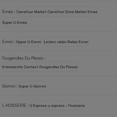
Petit électroménager - U
Ernée
:
Complément
Carrefour Market-Carrefour Drive Market Ernee
alimentaire
Mutuelle
Super U-Ernée
Assurance emprunteur
Evron
:
Hyper U-Evron
Leclerc relais-Relais Evron
Matelas
Champagne
bouteille
Fougerolles Du Plessis
:
Banque en 
Intermarché Contact-Fougerolles Du Plessis
Téléviseur
Antimoustique
Lave-linge
Gorron
:
Super U-Gorron
Radiateur électrique
L HUISSERIE
:
U Express-u express - l’huisserie