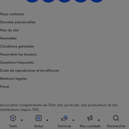
Téléphone mobile -
Smartphone
Plaque de cuisson à
Nous contacter
induction
Données personnelles
Plan du site
Newsletter
Climatiseur -
Conditions générales
Ventilateur
Paramétrer les traceurs
Questions fréquentes
Antivirus
Droits de reproduction et de diffusion
Climatiseur -
Mentions légales
Ventilateur
Panel
Association indépendante de l’État, des syndicats, des producteurs et des
distributeurs depuis 1951.
Tests
Actus
Services
Nos combats
Rechercher