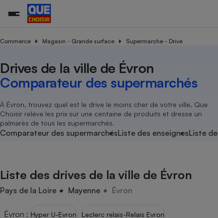
Commerce
Magasin - Grande surface
Supermarché - Drive
Drives de la ville de Évron
Additifs a
Comparate
Comparatif
Comparateu
Comparatif
Comparateu
Comparatif
Comparati
Substances
Toutes les actualités
Tous les services
Tous nos combats
L’association
Organismes de défense 
Train
supermarc
cosmétiqu
Comparateur des supermarchés
Comparateu
Achat - Vente - Travaux
Démarche administrative
Enquêtes
Nos actions
Nos missions
Système judiciaire
Transport aérien
gratuit
Copropriété
Famille
Guides d'achat
Nos grandes victoires
Notre méthodologie
À Évron, trouvez quel est le drive le moins cher de votre ville. Que
Location
Senior
Choisir relève les prix sur une centaine de produits et dresse un
Comparateu
Comparate
Comparati
Comparatif
Comparate
Comparatif
Comparatif
Conseils
Les billets de la présidente
Notre financement
palmarès de tous les supermarchés.
supermarc
électrique
Service marchand
Magasin - Grande surfac
Sport
Soumettre un litige
Comparateur des supermarchés
Liste des enseignes
Liste de
Brèves
Nos associations locales
Nos partenaires
Air
Marketing - Fidélisation
Vacances - Tourisme
Lettres types
Nous rejoindre
Nous rejoindre
Déchet
Méthode de vente - Abu
Rencontrer une association locale
Comparate
Comparatif
Comparatif
Comparatif
Comparatif
En savoir plus sur Que Choisir Ensemble
Liste des drives de la ville de Évron
Eau
s
Agriculture
Achat - Vente - Location
Energie
Pays de la Loire
Mayenne
Évron
Nutrition
Assurance auto
-nous ?
Produit alimentaire
Carburant
Comparati
Comparati
Comparati
Comparate
Évron
:
Hyper U-Evron
Leclerc relais-Relais Evron