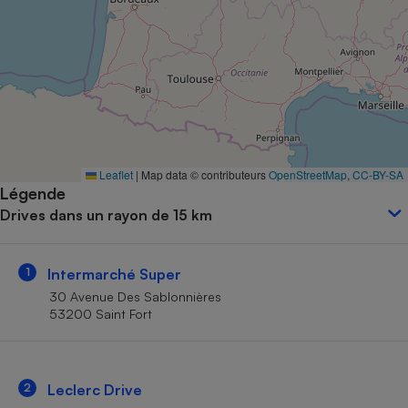
Petit électroménager - U
Complément
alimentaire
Mutuelle
Assurance emprunteur
Matelas
Leaflet
|
Map data © contributeurs
OpenStreetMap
,
CC-BY-SA
Champagne
Légende
bouteille
Banque en 
Drives dans un rayon de 15 km
Téléviseur
Antimoustique
Lave-linge
1
Intermarché Super
30 Avenue Des Sablonnières
53200 Saint Fort
Radiateur électrique
2
Leclerc Drive