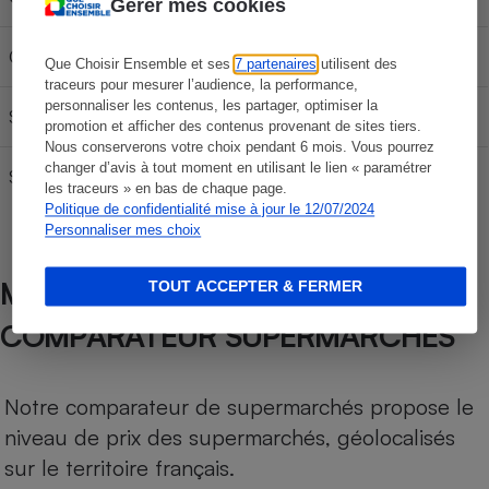
Gérer mes cookies
GPLc
29,70 €
49,50 €
69,30 €
Que Choisir Ensemble et ses
7 partenaires
utilisent des
traceurs pour mesurer l’audience, la performance,
personnaliser les contenus, les partager, optimiser la
SP95
61,17 €
101,95 €
142,73 €
promotion et afficher des contenus provenant de sites tiers.
Nous conserverons votre choix pendant 6 mois. Vous pourrez
changer d’avis à tout moment en utilisant le lien « paramétrer
SP 98
60,81 €
101,35 €
141,89 €
les traceurs » en bas de chaque page.
Politique de confidentialité mise à jour le 12/07/2024
Personnaliser mes choix
MÉTHODOLOGIE DE NOTRE
TOUT ACCEPTER & FERMER
COMPARATEUR SUPERMARCHÉS
Notre comparateur de supermarchés propose le
niveau de prix des supermarchés, géolocalisés
sur le territoire français.