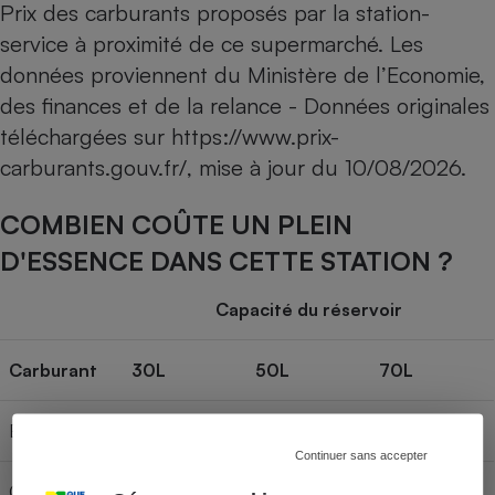
Prix des carburants proposés par la station-
service à proximité de ce supermarché. Les
données proviennent du Ministère de l’Economie,
des finances et de la relance - Données originales
téléchargées sur
https://www.prix-
carburants.gouv.fr/
, mise à jour du
10/08/2026
.
COMBIEN COÛTE UN PLEIN
D'ESSENCE DANS CETTE STATION ?
Capacité du réservoir
Carburant
30L
50L
70L
E85
24,06 €
40,10 €
56,14 €
Continuer sans accepter
Gazole
61,95 €
103,25 €
144,55 €