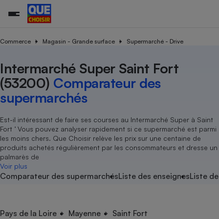
Commerce
Magasin - Grande surface
Supermarché - Drive
Intermarché Super Saint Fort
Additifs a
Comparate
Comparatif
Comparateu
Comparatif
Comparateu
Comparatif
Comparati
Substances
Toutes les actualités
Tous les services
Tous nos combats
L’association
Organismes de défense 
Train
supermarc
cosmétiqu
(53200)
Comparateur des
Comparateu
Achat - Vente - Travaux
Démarche administrative
Enquêtes
Nos actions
Nos missions
Système judiciaire
Transport aérien
gratuit
supermarchés
Copropriété
Famille
Guides d'achat
Nos grandes victoires
Notre méthodologie
Location
Senior
Comparateu
Comparate
Comparati
Comparatif
Comparate
Comparatif
Comparatif
Est-il intéressant de faire ses courses au Intermarché Super à Saint
Conseils
Les billets de la présidente
Notre financement
supermarc
électrique
Fort ’ Vous pouvez analyser rapidement si ce supermarché est parmi
Service marchand
Magasin - Grande surfac
Sport
Soumettre un litige
Brèves
Nos associations locales
Nos partenaires
les moins chers. Que Choisir relève les prix sur une centaine de
Air
Marketing - Fidélisation
Vacances - Tourisme
Lettres types
produits achetés régulièrement par les consommateurs et dresse un
Nous rejoindre
Nous rejoindre
Déchet
palmarès de
Méthode de vente - Abu
Rencontrer une association locale
Comparate
Comparatif
Comparatif
Comparatif
Comparatif
Voir plus
En savoir plus sur Que Choisir Ensemble
Eau
Comparateur des supermarchés
Liste des enseignes
Liste de
s
Agriculture
Achat - Vente - Location
Energie
Nutrition
Assurance auto
-nous ?
Produit alimentaire
Carburant
Comparati
Comparati
Comparati
Comparate
Pays de la Loire
Mayenne
Saint Fort