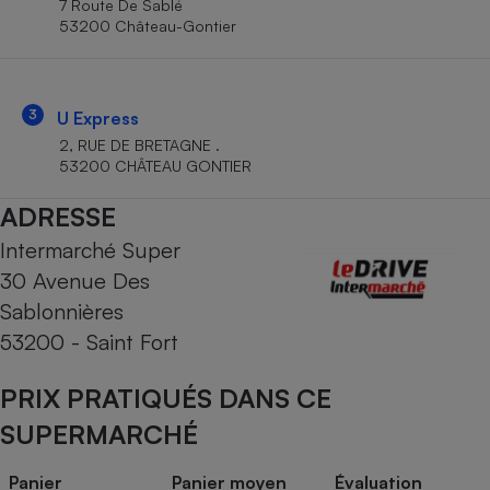
7 Route De Sablé
Téléphone mobile -
53200 Château-Gontier
Smartphone
Plaque de cuisson à
induction
3
U Express
2, RUE DE BRETAGNE .
Climatiseur -
53200 CHÂTEAU GONTIER
Ventilateur
ADRESSE
Intermarché Super
Antivirus
30 Avenue Des
Climatiseur -
Ventilateur
Sablonnières
53200 - Saint Fort
PRIX PRATIQUÉS DANS CE
SUPERMARCHÉ
Panier
Panier moyen
Évaluation