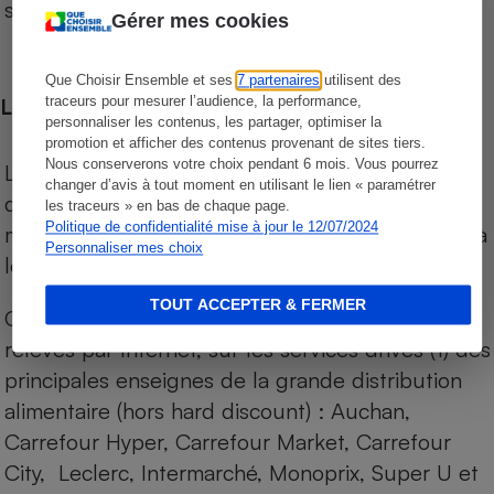
sur le territoire français.
Gérer mes cookies
Que Choisir Ensemble et ses
7 partenaires
utilisent des
traceurs pour mesurer l’audience, la performance,
Les comparaisons de prix
personnaliser les contenus, les partager, optimiser la
promotion et afficher des contenus provenant de sites tiers.
Nous conserverons votre choix pendant 6 mois. Vous pourrez
Les comparaisons sont réalisées sur l’ensemble
changer d’avis à tout moment en utilisant le lien « paramétrer
des produits des magasins. Les produits de
les traceurs » en bas de chaque page.
Politique de confidentialité mise à jour le 12/07/2024
marques de distributeurs (MDD) sont comparés à
Personnaliser mes choix
leurs équivalents chez leurs concurrents.
TOUT ACCEPTER & FERMER
Chaque jour, les prix de tous les produits sont
relevés par Internet, sur les services drives (1) des
principales enseignes de la grande distribution
alimentaire (hors hard discount) : Auchan,
Carrefour Hyper, Carrefour Market, Carrefour
City, Leclerc, Intermarché, Monoprix, Super U et