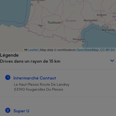
Petit électroménager - U
Complément
alimentaire
Mutuelle
Assurance emprunteur
Matelas
Leaflet
|
Map data © contributeurs
OpenStreetMap
,
CC-BY-SA
Champagne
Légende
bouteille
Banque en 
Drives dans un rayon de 15 km
Téléviseur
Antimoustique
Lave-linge
1
Intermarché Contact
Le Haut Plessis Route De Landivy
53190 Fougerolles Du Plessis
Radiateur électrique
2
Super U