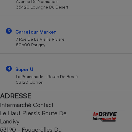
Avenue De Normandie
Téléphone mobile -
35420 Louvigné Du Désert
Smartphone
Plaque de cuisson à
induction
3
Carrefour Market
7 Rue De La Vieille Rivière
Climatiseur -
50600 Parigny
Ventilateur
Antivirus
4
Super U
La Promenade - Route De Brecé
Climatiseur -
Ventilateur
53120 Gorron
ADRESSE
Intermarché Contact
Le Haut Plessis Route De
Landivy
53190 - Fougerolles Du