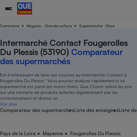
Commerce
Magasin - Grande surface
Supermarché - Drive
Intermarché Contact Fougerolles
Additifs a
Comparate
Comparatif
Comparateu
Comparatif
Comparateu
Comparatif
Comparati
Substances
Toutes les actualités
Tous les services
Tous nos combats
L’association
Organismes de défense 
Train
supermarc
cosmétiqu
Du Plessis (53190)
Comparateur
Comparateu
Achat - Vente - Travaux
Démarche administrative
Enquêtes
Nos actions
Nos missions
Système judiciaire
Transport aérien
gratuit
des supermarchés
Copropriété
Famille
Guides d'achat
Nos grandes victoires
Notre méthodologie
Location
Senior
Comparateu
Comparate
Comparati
Comparatif
Comparate
Comparatif
Comparatif
Est-il intéressant de faire ses courses au Intermarché Contact à
Conseils
Les billets de la présidente
Notre financement
supermarc
électrique
Fougerolles Du Plessis ’ Vous pouvez analyser rapidement si ce
Service marchand
Magasin - Grande surfac
Sport
Soumettre un litige
Brèves
Nos associations locales
Nos partenaires
supermarché est parmi les moins chers. Que Choisir relève les prix
Air
Marketing - Fidélisation
Vacances - Tourisme
Lettres types
sur une centaine de produits achetés régulièrement par les
Nous rejoindre
Nous rejoindre
Déchet
consommateurs et dresse un
Méthode de vente - Abu
Rencontrer une association locale
Comparate
Comparatif
Comparatif
Comparatif
Comparatif
Voir plus
En savoir plus sur Que Choisir Ensemble
Eau
Comparateur des supermarchés
Liste des enseignes
Liste de
s
Agriculture
Achat - Vente - Location
Energie
Nutrition
Assurance auto
-nous ?
Produit alimentaire
Carburant
Comparati
Comparati
Comparati
Comparate
Pays de la Loire
Mayenne
Fougerolles Du Plessis