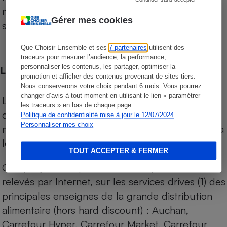
niveau de prix des supermarchés, géolocalisés
Gérer mes cookies
sur le territoire français.
Que Choisir Ensemble et ses
7 partenaires
utilisent des
traceurs pour mesurer l’audience, la performance,
personnaliser les contenus, les partager, optimiser la
Les comparaisons de prix
promotion et afficher des contenus provenant de sites tiers.
Nous conserverons votre choix pendant 6 mois. Vous pourrez
changer d’avis à tout moment en utilisant le lien « paramétrer
Les comparaisons sont réalisées sur l’ensemble
les traceurs » en bas de chaque page.
des produits des magasins. Les produits de
Politique de confidentialité mise à jour le 12/07/2024
Personnaliser mes choix
marques de distributeurs (MDD) sont comparés à
leurs équivalents chez leurs concurrents.
TOUT ACCEPTER & FERMER
Chaque jour, les prix de tous les produits sont
relevés par Internet, sur les services drives (1) des
principales enseignes de la grande distribution
alimentaire (hors hard discount) : Auchan,
Carrefour Hyper, Carrefour Market, Carrefour