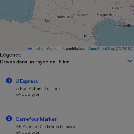
Petit électroménager - U
Complément
alimentaire
Mutuelle
Assurance emprunteur
Leaflet
|
Map data © contributeurs
OpenStreetMap
,
CC-BY-SA
Légende
Matelas
Champagne
Drives dans un rayon de 15 km
bouteille
Banque en 
Téléviseur
1
U Express
Antimoustique
Lave-linge
5 Rue Antoine Lumiere
69008 Lyon
Radiateur électrique
2
Carrefour Market
68 Avenue Des Frères Lumière
69008 Lyon