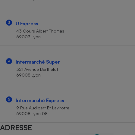
Téléphone mobile -
Smartphone
Plaque de cuisson à
induction
3
U Express
43 Cours Albert Thomas
69003 Lyon
Climatiseur -
Ventilateur
4
Intermarché Super
Antivirus
321 Avenue Berthelot
69008 Lyon
Climatiseur -
Ventilateur
5
Intermarché Express
9 Rue Audibert Et Lavirotte
69008 Lyon 08
ADRESSE