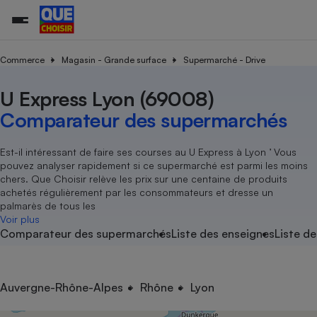
Commerce
Magasin - Grande surface
Supermarché - Drive
U Express Lyon (69008)
Additifs a
Comparate
Comparatif
Comparateu
Comparatif
Comparateu
Comparatif
Comparati
Substances
Toutes les actualités
Tous les services
Tous nos combats
L’association
Organismes de défense 
Train
supermarc
cosmétiqu
Comparateur des supermarchés
Comparateu
Achat - Vente - Travaux
Démarche administrative
Enquêtes
Nos actions
Nos missions
Système judiciaire
Transport aérien
gratuit
Copropriété
Famille
Guides d'achat
Nos grandes victoires
Notre méthodologie
Est-il intéressant de faire ses courses au U Express à Lyon ’ Vous
Location
Senior
pouvez analyser rapidement si ce supermarché est parmi les moins
Comparateu
Comparate
Comparati
Comparatif
Comparate
Comparatif
Comparatif
Conseils
Les billets de la présidente
Notre financement
chers. Que Choisir relève les prix sur une centaine de produits
supermarc
électrique
Service marchand
Magasin - Grande surfac
Sport
Soumettre un litige
achetés régulièrement par les consommateurs et dresse un
Brèves
Nos associations locales
Nos partenaires
Air
palmarès de tous les
Marketing - Fidélisation
Vacances - Tourisme
Lettres types
Voir plus
Nous rejoindre
Nous rejoindre
Déchet
Comparateur des supermarchés
Liste des enseignes
Liste de
Méthode de vente - Abu
Rencontrer une association locale
Comparate
Comparatif
Comparatif
Comparatif
Comparatif
En savoir plus sur Que Choisir Ensemble
Eau
s
Agriculture
Achat - Vente - Location
Energie
Nutrition
Assurance auto
Auvergne-Rhône-Alpes
Rhône
Lyon
-nous ?
Produit alimentaire
Carburant
Comparati
Comparati
Comparati
Comparate