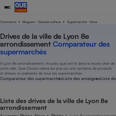
Commerce
Magasin - Grande surface
Supermarché - Drive
Drives de la ville de Lyon 8e
Additifs a
Comparate
Comparatif
Comparateu
Comparatif
Comparateu
Comparatif
Comparati
Substances
Toutes les actualités
Tous les services
Tous nos combats
L’association
Organismes de défense 
Train
supermarc
cosmétiqu
arrondissement
Comparateur des
Comparateu
Achat - Vente - Travaux
Démarche administrative
Enquêtes
Nos actions
Nos missions
Système judiciaire
Transport aérien
gratuit
supermarchés
Copropriété
Famille
Guides d'achat
Nos grandes victoires
Notre méthodologie
Location
Senior
Comparateu
Comparate
Comparati
Comparatif
Comparate
Comparatif
Comparatif
À Lyon 8e arrondissement, trouvez quel est le drive le moins cher de
Conseils
Les billets de la présidente
Notre financement
supermarc
électrique
votre ville. Que Choisir relève les prix sur une centaine de produits
Service marchand
Magasin - Grande surfac
Sport
Soumettre un litige
Brèves
Nos associations locales
Nos partenaires
et dresse un palmarès de tous les supermarchés.
Air
Marketing - Fidélisation
Vacances - Tourisme
Lettres types
Comparateur des supermarchés
Liste des enseignes
Liste de
Nous rejoindre
Nous rejoindre
Déchet
Méthode de vente - Abu
Rencontrer une association locale
Comparate
Comparatif
Comparatif
Comparatif
Comparatif
En savoir plus sur Que Choisir Ensemble
Eau
s
Agriculture
Achat - Vente - Location
Liste des drives de la ville de Lyon 8e
Energie
Nutrition
Assurance auto
arrondissement
-nous ?
Produit alimentaire
Carburant
Comparati
Comparati
Comparati
Comparate
Auvergne-Rhône-Alpes
Rhône
Lyon 8e arrondissement