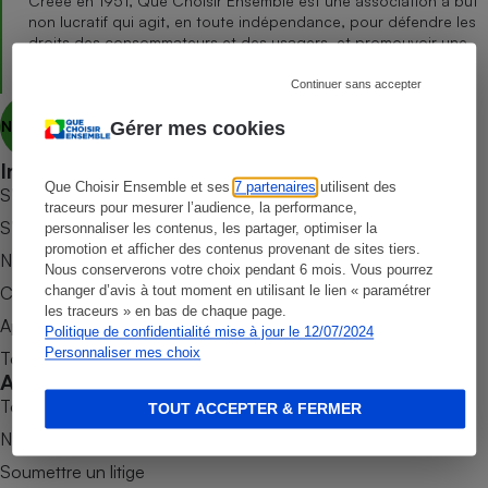
Créée en 1951, Que Choisir Ensemble est une association à but
non lucratif qui agit, en toute indépendance, pour défendre les
Petit électroménager - U
droits des consommateurs et des usagers, et promouvoir une
Complément
consommation responsable, accessible et respectueuse des
alimentaire
enjeux sanitaires, sociétaux et environnementaux.
Continuer sans accepter
Mutuelle
Assurance emprunteur
Nous découvrir
Gérer mes cookies
Informer
Que Choisir Ensemble et ses
7 partenaires
utilisent des
S’abonner au site
Matelas
traceurs pour mesurer l’audience, la performance,
Champagne
S’abonner au magazine
personnaliser les contenus, les partager, optimiser la
bouteille
Banque en 
promotion et afficher des contenus provenant de sites tiers.
Nos newsletters
Nous conserverons votre choix pendant 6 mois. Vous pourrez
Téléviseur
Commander une parution
changer d’avis à tout moment en utilisant le lien « paramétrer
Antimoustique
les traceurs » en bas de chaque page.
Lave-linge
Appli Quel Produit
Politique de confidentialité mise à jour le 12/07/2024
Personnaliser mes choix
Tous nos tests de produits
Accompagner
Tous nos comparateurs
TOUT ACCEPTER & FERMER
Radiateur électrique
Nos services
Soumettre un litige