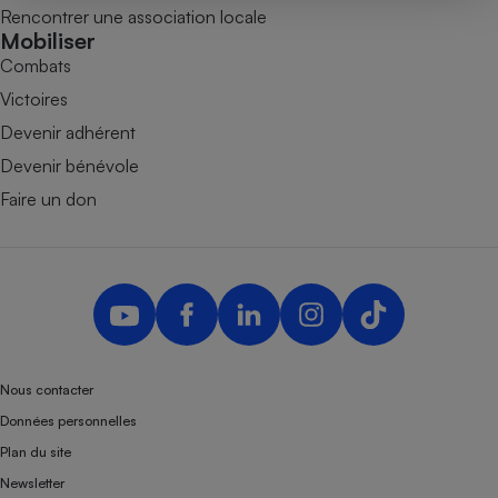
Téléphone mobile -
Rencontrer une association locale
Smartphone
Mobiliser
Plaque de cuisson à
Combats
induction
Victoires
Devenir adhérent
Climatiseur -
Devenir bénévole
Ventilateur
Faire un don
Antivirus
Climatiseur -
Ventilateur
Nous contacter
Données personnelles
Plan du site
Newsletter