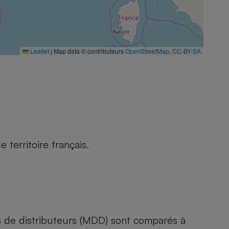
Leaflet
|
Map data © contributeurs
OpenStreetMap
,
CC-BY-SA
territoire français.
s de distributeurs (MDD) sont comparés à