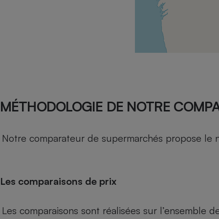
Radiateur électrique
Téléphone mobile -
Smartphone
Plaque de cuisson à
induction
Climatiseur -
MÉTHODOLOGIE DE NOTRE COMP
Ventilateur
Notre comparateur de supermarchés propose le nive
Antivirus
Climatiseur -
Ventilateur
Les comparaisons de prix
Les comparaisons sont réalisées sur l’ensemble d