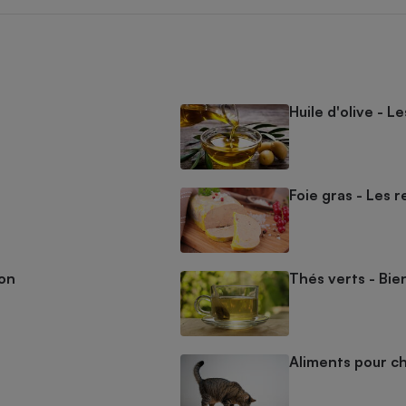
Huile d'olive - L
Foie gras - Les r
mon
Thés verts - Bien
Aliments pour ch