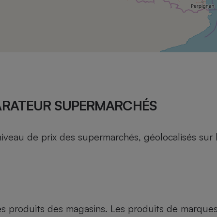
Électricité - Gaz
Appareil photo
numérique
Four encastrable
Lessive
ARATEUR SUPERMARCHÉS
au de prix des supermarchés, géolocalisés sur le 
Aspirateur
es produits des magasins. Les produits de marque