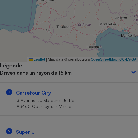
Petit électroménager - U
Complément
alimentaire
Mutuelle
Assurance emprunteur
Matelas
Leaflet
|
Map data © contributeurs
OpenStreetMap
,
CC-BY-SA
Champagne
Légende
bouteille
Banque en 
Drives dans un rayon de 15 km
Téléviseur
Antimoustique
Lave-linge
1
Carrefour City
3 Avenue Du Marechal Joffre
93460 Gournay-sur-Marne
Radiateur électrique
2
Super U