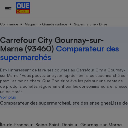
Commerce
Magasin - Grande surface
Supermarché - Drive
Carrefour City Gournay-sur-
Additifs a
Comparate
Comparatif
Comparateu
Comparatif
Comparateu
Comparatif
Comparati
Substances
Toutes les actualités
Tous les services
Tous nos combats
L’association
Organismes de défense 
Train
supermarc
cosmétiqu
Marne (93460)
Comparateur des
Comparateu
Achat - Vente - Travaux
Démarche administrative
Enquêtes
Nos actions
Nos missions
Système judiciaire
Transport aérien
gratuit
supermarchés
Copropriété
Famille
Guides d'achat
Nos grandes victoires
Notre méthodologie
Location
Senior
Comparateu
Comparate
Comparati
Comparatif
Comparate
Comparatif
Comparatif
Est-il intéressant de faire ses courses au Carrefour City à Gournay-
Conseils
Les billets de la présidente
Notre financement
supermarc
électrique
sur-Marne ’ Vous pouvez analyser rapidement si ce supermarché est
Service marchand
Magasin - Grande surfac
Sport
Soumettre un litige
Brèves
Nos associations locales
Nos partenaires
parmi les moins chers. Que Choisir relève les prix sur une centaine
Air
Marketing - Fidélisation
Vacances - Tourisme
Lettres types
de produits achetés régulièrement par les consommateurs et dresse
Nous rejoindre
Nous rejoindre
Déchet
un palmarès
Méthode de vente - Abu
Rencontrer une association locale
Comparate
Comparatif
Comparatif
Comparatif
Comparatif
Voir plus
En savoir plus sur Que Choisir Ensemble
Eau
Comparateur des supermarchés
Liste des enseignes
Liste de
s
Agriculture
Achat - Vente - Location
Energie
Nutrition
Assurance auto
-nous ?
Produit alimentaire
Carburant
Comparati
Comparati
Comparati
Comparate
Île-de-France
Seine-Saint-Denis
Gournay-sur-Marne