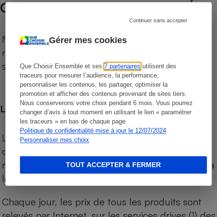
COMPARATEUR SUPERMARCHÉS
Continuer sans accepter
Notre comparateur de supermarchés propose le
Gérer mes cookies
niveau de prix des supermarchés, géolocalisés
sur le territoire français.
Que Choisir Ensemble et ses
7 partenaires
utilisent des
traceurs pour mesurer l’audience, la performance,
personnaliser les contenus, les partager, optimiser la
promotion et afficher des contenus provenant de sites tiers.
Nous conserverons votre choix pendant 6 mois. Vous pourrez
Les comparaisons de prix
changer d’avis à tout moment en utilisant le lien « paramétrer
les traceurs » en bas de chaque page.
Politique de confidentialité mise à jour le 12/07/2024
Les comparaisons sont réalisées sur l’ensemble
Personnaliser mes choix
des produits des magasins. Les produits de
marques de distributeurs (MDD) sont comparés à
TOUT ACCEPTER & FERMER
leurs équivalents chez leurs concurrents.
Chaque jour, les prix de tous les produits sont
relevés par Internet, sur les services drives (1) des