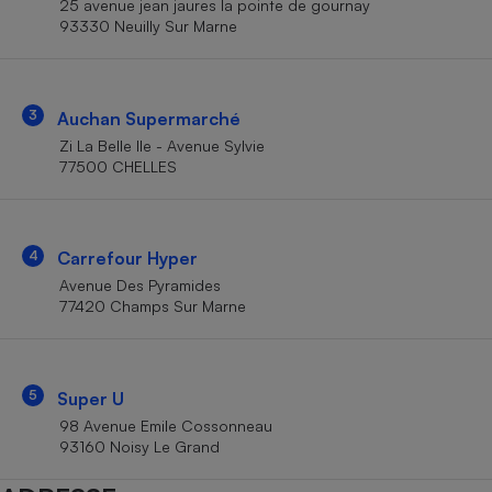
25 avenue jean jaures la pointe de gournay
Téléphone mobile -
93330 Neuilly Sur Marne
Smartphone
Plaque de cuisson à
induction
3
Auchan Supermarché
Zi La Belle Ile - Avenue Sylvie
Climatiseur -
77500 CHELLES
Ventilateur
Antivirus
4
Carrefour Hyper
Avenue Des Pyramides
Climatiseur -
Ventilateur
77420 Champs Sur Marne
5
Super U
98 Avenue Emile Cossonneau
93160 Noisy Le Grand