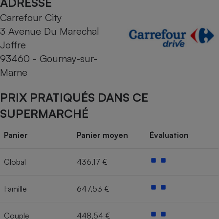
ADRESSE
Carrefour City
Cafetière à expressos
3 Avenue Du Marechal
Joffre
93460 - Gournay-sur-
Marne
PRIX PRATIQUÉS DANS CE
SUPERMARCHÉ
Robot ménager
Panier
Panier moyen
Évaluation
Global
436,17 €
Famille
647,53 €
Couple
448,54 €