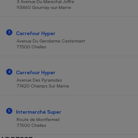
3 Avenue Du Marechal Joffre
Téléphone mobile -
93460 Gournay-sur-Marne
Smartphone
Plaque de cuisson à
induction
3
Carrefour Hyper
Avenue Du Gendarme Castermant
Climatiseur -
77500 Chelles
Ventilateur
Antivirus
4
Carrefour Hyper
Avenue Des Pyramides
Climatiseur -
Ventilateur
77420 Champs Sur Marne
5
Intermarché Super
Route de Montfermeil
77500 Chelles