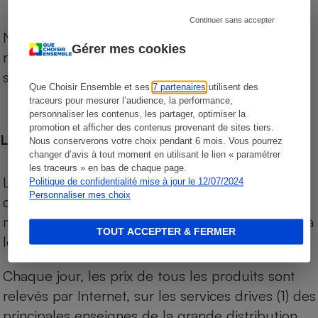
Continuer sans accepter
Notre comparateur de supermarchés propose le
Gérer mes cookies
niveau de prix des supermarchés, géolocalisés
sur le territoire français.
Que Choisir Ensemble et ses
7 partenaires
utilisent des
traceurs pour mesurer l’audience, la performance,
personnaliser les contenus, les partager, optimiser la
promotion et afficher des contenus provenant de sites tiers.
Les comparaisons de prix
Nous conserverons votre choix pendant 6 mois. Vous pourrez
changer d’avis à tout moment en utilisant le lien « paramétrer
les traceurs » en bas de chaque page.
Les comparaisons sont réalisées sur l’ensemble
Politique de confidentialité mise à jour le 12/07/2024
Personnaliser mes choix
des produits des magasins. Les produits de
marques de distributeurs (MDD) sont comparés à
TOUT ACCEPTER & FERMER
leurs équivalents chez leurs concurrents.
Chaque jour, les prix de tous les produits sont
relevés par Internet, sur les services drives (1) des
principales enseignes de la grande distribution