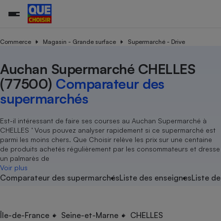
Commerce
Magasin - Grande surface
Supermarché - Drive
Auchan Supermarché CHELLES
Additifs a
Comparate
Comparatif
Comparateu
Comparatif
Comparateu
Comparatif
Comparati
Substances
Toutes les actualités
Tous les services
Tous nos combats
L’association
Organismes de défense 
Train
supermarc
cosmétiqu
(77500)
Comparateur des
Comparateu
Achat - Vente - Travaux
Démarche administrative
Enquêtes
Nos actions
Nos missions
Système judiciaire
Transport aérien
gratuit
supermarchés
Copropriété
Famille
Guides d'achat
Nos grandes victoires
Notre méthodologie
Location
Senior
Comparateu
Comparate
Comparati
Comparatif
Comparate
Comparatif
Comparatif
Est-il intéressant de faire ses courses au Auchan Supermarché à
Conseils
Les billets de la présidente
Notre financement
supermarc
électrique
CHELLES ’ Vous pouvez analyser rapidement si ce supermarché est
Service marchand
Magasin - Grande surfac
Sport
Soumettre un litige
Brèves
Nos associations locales
Nos partenaires
parmi les moins chers. Que Choisir relève les prix sur une centaine
Air
Marketing - Fidélisation
Vacances - Tourisme
Lettres types
de produits achetés régulièrement par les consommateurs et dresse
Nous rejoindre
Nous rejoindre
Déchet
un palmarès de
Méthode de vente - Abu
Rencontrer une association locale
Comparate
Comparatif
Comparatif
Comparatif
Comparatif
Voir plus
En savoir plus sur Que Choisir Ensemble
Eau
Comparateur des supermarchés
Liste des enseignes
Liste de
s
Agriculture
Achat - Vente - Location
Energie
Nutrition
Assurance auto
-nous ?
Produit alimentaire
Carburant
Comparati
Comparati
Comparati
Comparate
Île-de-France
Seine-et-Marne
CHELLES