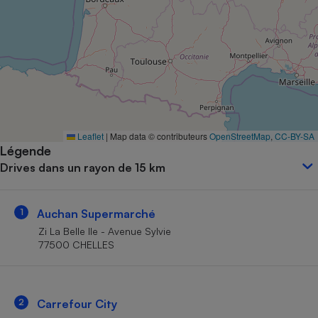
Petit électroménager - U
Complément
alimentaire
Mutuelle
Assurance emprunteur
Matelas
Leaflet
|
Map data © contributeurs
OpenStreetMap
,
CC-BY-SA
Champagne
Légende
bouteille
Banque en 
Drives dans un rayon de 15 km
Téléviseur
Antimoustique
Lave-linge
1
Auchan Supermarché
Zi La Belle Ile - Avenue Sylvie
77500 CHELLES
Radiateur électrique
2
Carrefour City