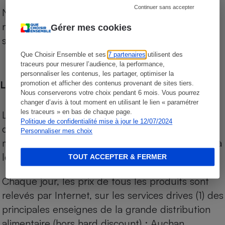
Continuer sans accepter
Notre comparateur de supermarchés propose le
niveau de prix des supermarchés, géolocalisés
Gérer mes cookies
sur le territoire français.
Que Choisir Ensemble et ses
7 partenaires
utilisent des
traceurs pour mesurer l’audience, la performance,
personnaliser les contenus, les partager, optimiser la
Les comparaisons de prix
promotion et afficher des contenus provenant de sites tiers.
Nous conserverons votre choix pendant 6 mois. Vous pourrez
changer d’avis à tout moment en utilisant le lien « paramétrer
les traceurs » en bas de chaque page.
Les comparaisons sont réalisées sur l’ensemble
Politique de confidentialité mise à jour le 12/07/2024
des produits des magasins. Les produits de
Personnaliser mes choix
marques de distributeurs (MDD) sont comparés à
leurs équivalents chez leurs concurrents.
TOUT ACCEPTER & FERMER
Chaque jour, les prix de tous les produits sont
relevés par Internet, sur les services drives (1) des
principales enseignes de la grande distribution
alimentaire (hors hard discount) : Auchan,