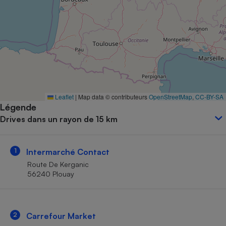
Petit électroménager - U
Complément
alimentaire
Mutuelle
Assurance emprunteur
Matelas
Leaflet
|
Map data © contributeurs
OpenStreetMap
,
CC-BY-SA
Champagne
Légende
bouteille
Banque en 
Drives dans un rayon de 15 km
Téléviseur
Antimoustique
Lave-linge
1
Intermarché Contact
Route De Kerganic
56240 Plouay
Radiateur électrique
2
Carrefour Market