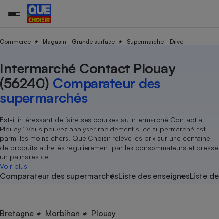
Commerce
Magasin - Grande surface
Supermarché - Drive
Intermarché Contact Plouay
Additifs a
Comparate
Comparatif
Comparateu
Comparatif
Comparateu
Comparatif
Comparati
Substances
Toutes les actualités
Tous les services
Tous nos combats
L’association
Organismes de défense 
Train
supermarc
cosmétiqu
(56240)
Comparateur des
Comparateu
Achat - Vente - Travaux
Démarche administrative
Enquêtes
Nos actions
Nos missions
Système judiciaire
Transport aérien
gratuit
supermarchés
Copropriété
Famille
Guides d'achat
Nos grandes victoires
Notre méthodologie
Location
Senior
Comparateu
Comparate
Comparati
Comparatif
Comparate
Comparatif
Comparatif
Est-il intéressant de faire ses courses au Intermarché Contact à
Conseils
Les billets de la présidente
Notre financement
supermarc
électrique
Plouay ’ Vous pouvez analyser rapidement si ce supermarché est
Service marchand
Magasin - Grande surfac
Sport
Soumettre un litige
Brèves
Nos associations locales
Nos partenaires
parmi les moins chers. Que Choisir relève les prix sur une centaine
Air
Marketing - Fidélisation
Vacances - Tourisme
Lettres types
de produits achetés régulièrement par les consommateurs et dresse
Nous rejoindre
Nous rejoindre
Déchet
un palmarès de
Méthode de vente - Abu
Rencontrer une association locale
Comparate
Comparatif
Comparatif
Comparatif
Comparatif
Voir plus
En savoir plus sur Que Choisir Ensemble
Eau
Comparateur des supermarchés
Liste des enseignes
Liste de
s
Agriculture
Achat - Vente - Location
Energie
Nutrition
Assurance auto
-nous ?
Produit alimentaire
Carburant
Comparati
Comparati
Comparati
Comparate
Bretagne
Morbihan
Plouay