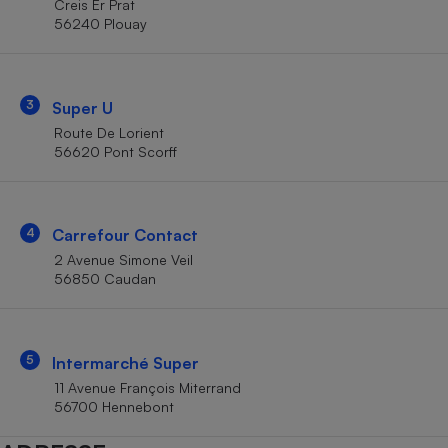
Creis Er Prat
Téléphone mobile -
56240 Plouay
Smartphone
Plaque de cuisson à
induction
3
Super U
Route De Lorient
Climatiseur -
56620 Pont Scorff
Ventilateur
Antivirus
4
Carrefour Contact
2 Avenue Simone Veil
Climatiseur -
Ventilateur
56850 Caudan
5
Intermarché Super
11 Avenue François Miterrand
56700 Hennebont