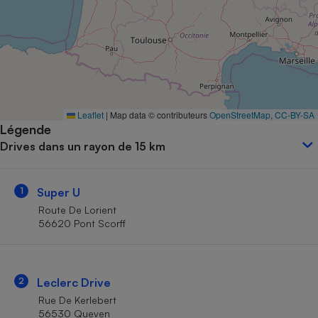
Petit électroménager - U
Complément
alimentaire
Mutuelle
Assurance emprunteur
Leaflet
|
Map data © contributeurs
OpenStreetMap
,
CC-BY-SA
Légende
Matelas
Champagne
Drives dans un rayon de 15 km
bouteille
Banque en 
Téléviseur
1
Super U
Antimoustique
Lave-linge
Route De Lorient
56620 Pont Scorff
Radiateur électrique
2
Leclerc Drive
Rue De Kerlebert
56530 Queven