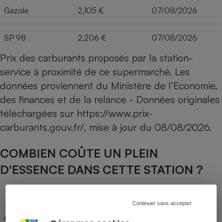
Gazole
2,105 €
07/08/2026
SP 98
2,206 €
07/08/2026
Prix des carburants proposés par la station-
service à proximité de ce supermarché. Les
données proviennent du Ministère de l’Economie,
des finances et de la relance - Données originales
téléchargées sur
https://www.prix-
carburants.gouv.fr/
, mise à jour du
08/08/2026
.
COMBIEN COÛTE UN PLEIN
D'ESSENCE DANS CETTE STATION ?
Capacité du réservoir
Continuer sans accepter
Carburant
30L
50L
70L