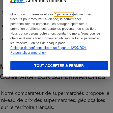
Gérer mes cookies
SP 95-E10
56,25 €
93,75 €
131,25 €
Que Choisir Ensemble et ses
7 partenaires
utilisent des
traceurs pour mesurer l’audience, la performance,
personnaliser les contenus, les partager, optimiser la
Gazole
63,15 €
105,25 €
147,35 €
promotion et afficher des contenus provenant de sites tiers.
Nous conserverons votre choix pendant 6 mois. Vous pourrez
changer d’avis à tout moment en utilisant le lien « paramétrer
SP 98
66,18 €
110,30 €
154,42 €
les traceurs » en bas de chaque page.
Politique de confidentialité mise à jour le 12/07/2024
Personnaliser mes choix
MÉTHODOLOGIE DE NOTRE
TOUT ACCEPTER & FERMER
COMPARATEUR SUPERMARCHÉS
Notre comparateur de supermarchés propose le
niveau de prix des supermarchés, géolocalisés
sur le territoire français.