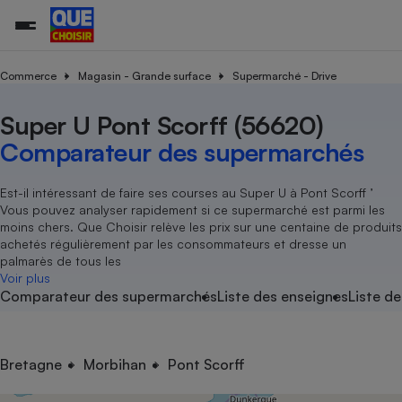
Commerce
Magasin - Grande surface
Supermarché - Drive
Super U Pont Scorff (56620)
Additifs a
Comparate
Comparatif
Comparateu
Comparatif
Comparateu
Comparatif
Comparati
Substances
Toutes les actualités
Tous les services
Tous nos combats
L’association
Organismes de défense 
Train
supermarc
cosmétiqu
Comparateur des supermarchés
Comparateu
Achat - Vente - Travaux
Démarche administrative
Enquêtes
Nos actions
Nos missions
Système judiciaire
Transport aérien
gratuit
Copropriété
Famille
Guides d'achat
Nos grandes victoires
Notre méthodologie
Est-il intéressant de faire ses courses au Super U à Pont Scorff ’
Location
Senior
Vous pouvez analyser rapidement si ce supermarché est parmi les
Comparateu
Comparate
Comparati
Comparatif
Comparate
Comparatif
Comparatif
Conseils
Les billets de la présidente
Notre financement
moins chers. Que Choisir relève les prix sur une centaine de produits
supermarc
électrique
Service marchand
Magasin - Grande surfac
Sport
Soumettre un litige
achetés régulièrement par les consommateurs et dresse un
Brèves
Nos associations locales
Nos partenaires
Air
palmarès de tous les
Marketing - Fidélisation
Vacances - Tourisme
Lettres types
Voir plus
Nous rejoindre
Nous rejoindre
Déchet
Comparateur des supermarchés
Liste des enseignes
Liste de
Méthode de vente - Abu
Rencontrer une association locale
Comparate
Comparatif
Comparatif
Comparatif
Comparatif
En savoir plus sur Que Choisir Ensemble
Eau
s
Agriculture
Achat - Vente - Location
Energie
Nutrition
Assurance auto
Bretagne
Morbihan
Pont Scorff
-nous ?
Produit alimentaire
Carburant
Comparati
Comparati
Comparati
Comparate