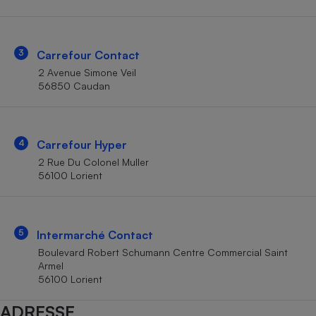
Téléphone mobile -
Smartphone
Plaque de cuisson à
induction
3
Carrefour Contact
2 Avenue Simone Veil
56850 Caudan
Climatiseur -
Ventilateur
4
Carrefour Hyper
Antivirus
2 Rue Du Colonel Muller
56100 Lorient
Climatiseur -
Ventilateur
5
Intermarché Contact
Boulevard Robert Schumann Centre Commercial Saint
Armel
56100 Lorient
ADRESSE