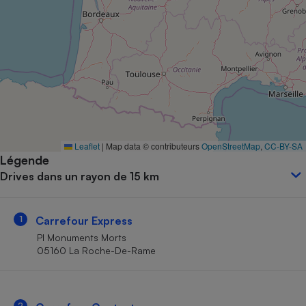
Petit électroménager - U
Complément
alimentaire
Mutuelle
Assurance emprunteur
Matelas
Champagne
Leaflet
|
Map data © contributeurs
OpenStreetMap
,
CC-BY-SA
bouteille
Banque en 
Légende
Drives dans un rayon de 15 km
Téléviseur
Antimoustique
Lave-linge
1
Carrefour Express
Pl Monuments Morts
05160 La Roche-De-Rame
Radiateur électrique
2