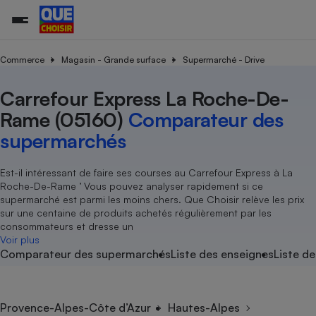
Commerce
Magasin - Grande surface
Supermarché - Drive
Carrefour Express La Roche-De-
Additifs a
Comparate
Comparatif
Comparateu
Comparatif
Comparateu
Comparatif
Comparati
Substances
Toutes les actualités
Tous les services
Tous nos combats
L’association
Organismes de défense 
Train
supermarc
cosmétiqu
Rame (05160)
Comparateur des
Comparateu
Achat - Vente - Travaux
Démarche administrative
Enquêtes
Nos actions
Nos missions
Système judiciaire
Transport aérien
gratuit
supermarchés
Copropriété
Famille
Guides d'achat
Nos grandes victoires
Notre méthodologie
Location
Senior
Comparateu
Comparate
Comparati
Comparatif
Comparate
Comparatif
Comparatif
Est-il intéressant de faire ses courses au Carrefour Express à La
Conseils
Les billets de la présidente
Notre financement
supermarc
électrique
Roche-De-Rame ’ Vous pouvez analyser rapidement si ce
Service marchand
Magasin - Grande surfac
Sport
Soumettre un litige
Brèves
Nos associations locales
Nos partenaires
supermarché est parmi les moins chers. Que Choisir relève les prix
Air
Marketing - Fidélisation
Vacances - Tourisme
Lettres types
sur une centaine de produits achetés régulièrement par les
Nous rejoindre
Nous rejoindre
Déchet
consommateurs et dresse un
Méthode de vente - Abu
Rencontrer une association locale
Comparate
Comparatif
Comparatif
Comparatif
Comparatif
Voir plus
En savoir plus sur Que Choisir Ensemble
Eau
Comparateur des supermarchés
Liste des enseignes
Liste de
s
Agriculture
Achat - Vente - Location
Energie
Nutrition
Assurance auto
-nous ?
Produit alimentaire
Carburant
Comparati
Comparati
Comparati
Comparate
Provence-Alpes-Côte d’Azur
Hautes-Alpes