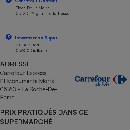
Carrefour Contact
Téléphone mobile -
Smartphone
Place De La Mairie
Plaque de cuisson à
05120 L’Argentière-la-Bessée
induction
3
Intermarché Super
Climatiseur -
Za Le Villard
Ventilateur
05600 Guillestre
ADRESSE
Antivirus
Carrefour Express
Climatiseur -
Pl Monuments Morts
Ventilateur
05160 - La Roche-De-
Rame
PRIX PRATIQUÉS DANS CE
SUPERMARCHÉ