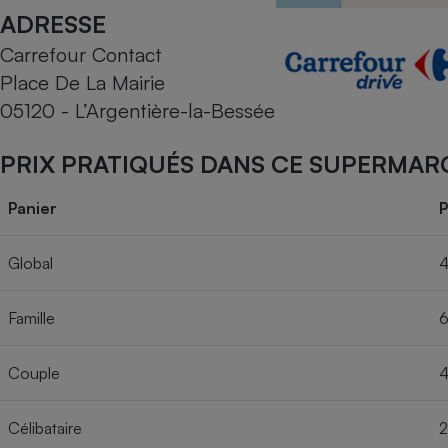
Radiateur électrique
ADRESSE
Carrefour Contact
Téléphone mobile -
Place De La Mairie
Smartphone
Plaque de cuisson à
05120 - L’Argentière-la-Bessée
induction
PRIX PRATIQUÉS DANS CE SUPERMAR
Climatiseur -
Panier
P
Ventilateur
Global
4
Antivirus
Famille
6
Climatiseur -
Ventilateur
Couple
4
Célibataire
2