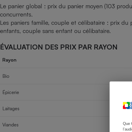
Le panier global : prix du panier moyen (103 produ
concurrents.
Les paniers famille, couple et célibataire : prix d
Cafetière à expresso
enfants, couple sans enfant ou célibataire.
ÉVALUATION DES PRIX PAR RAYON
Rayon
Bio
Robot ménager
Épicerie
Laitages
Que 
Viandes
l’aud