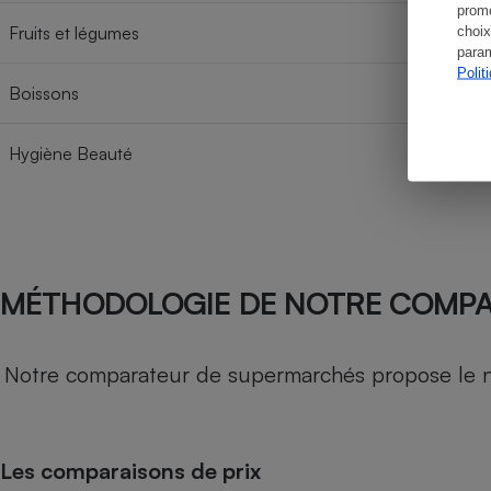
promo
Fruits et légumes
choix
param
Polit
Boissons
Hygiène Beauté
MÉTHODOLOGIE DE NOTRE COMP
Notre comparateur de supermarchés propose le nive
Les comparaisons de prix