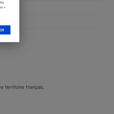
tre
en «
ER
territoire français.