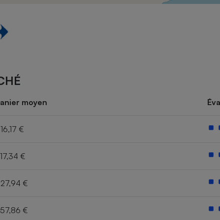
Électricité - Gaz
Appareil photo
numérique
Four encastrable
CHÉ
Lessive
anier moyen
Éva
16,17 €
17,34 €
Aspirateur
27,94 €
57,86 €