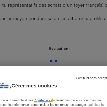
its, représentatifs des achats d’un foyer français
u panier moyen pondéré selon les différents profils
s
Réfrigérateur
Évaluation
Continuer sans accept
Gérer mes cookies
Choisir Ensemble et ses
7 partenaires
utilisent des traceurs pour mesurer
ience, la performance, personnaliser les contenus, les partager, optimiser la