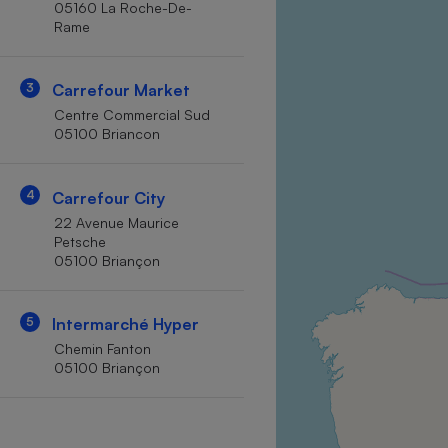
05160 La Roche-De-
Internet
Rame
Gros électroménager
Téléphonie
3
Carrefour Market
Petit électroménager 
Complément
Centre Commercial Sud
alimentaire
05100 Briancon
Mutuelle
Assurance emprunteu
4
Carrefour City
22 Avenue Maurice
Petsche
Matelas
Champa
05100 Briançon
boutei
Banque 
Téléviseur
5
Intermarché Hyper
Antimoustique
Chemin Fanton
Lave-linge
05100 Briançon