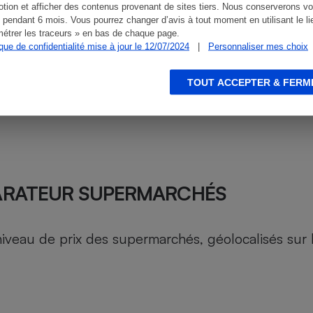
tion et afficher des contenus provenant de sites tiers. Nous conserverons vo
 pendant 6 mois. Vous pourrez changer d’avis à tout moment en utilisant le li
étrer les traceurs » en bas de chaque page.
ique de confidentialité mise à jour le 12/07/2024
|
Personnaliser mes choix
TOUT ACCEPTER & FERM
ARATEUR SUPERMARCHÉS
au de prix des supermarchés, géolocalisés sur le 