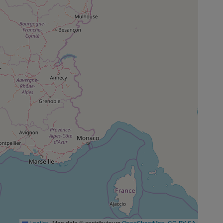
Leaflet
|
Map data © contributeurs
OpenStreetMap
,
CC-BY-SA