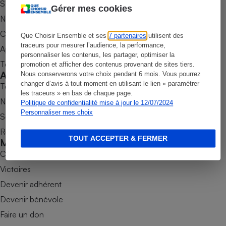
S’abonner au magazine
Gérer mes cookies
Petit électroménager - U
Nos newsletters
Complément
alimentaire
Commander une parution
Que Choisir Ensemble et ses
7 partenaires
utilisent des
Mutuelle
Assurance emprunteur
traceurs pour mesurer l’audience, la performance,
Appli Quel Produit
personnaliser les contenus, les partager, optimiser la
Tous nos tests de produits
promotion et afficher des contenus provenant de sites tiers.
Accompagner
Nous conserverons votre choix pendant 6 mois. Vous pourrez
changer d’avis à tout moment en utilisant le lien « paramétrer
Tous nos comparateurs
les traceurs » en bas de chaque page.
Matelas
Champagne
Nos services
Politique de confidentialité mise à jour le 12/07/2024
bouteille
Personnaliser mes choix
Banque en 
Soumettre un litige
Téléviseur
Rencontrer une association locale
TOUT ACCEPTER & FERMER
Mobiliser
Antimoustique
Lave-linge
Combats
Victoires
Devenir adhérent
Radiateur électrique
Devenir bénévole
Faire un don