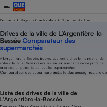
Commerce
Magasin - Grande surface
Supermarché - Drive
Drives de la ville de L’Argentière-la-
Additifs a
Comparate
Comparatif
Comparateu
Comparatif
Comparateu
Comparatif
Comparati
Substances
Toutes les actualités
Tous les services
Tous nos combats
L’association
Organismes de défense 
Train
supermarc
cosmétiqu
Bessée
Comparateur des
Comparateu
Achat - Vente - Travaux
Démarche administrative
Enquêtes
Nos actions
Nos missions
Système judiciaire
Transport aérien
gratuit
supermarchés
Copropriété
Famille
Guides d'achat
Nos grandes victoires
Notre méthodologie
Location
Senior
Comparateu
Comparate
Comparati
Comparatif
Comparate
Comparatif
Comparatif
À L’Argentière-la-Bessée, trouvez quel est le drive le moins cher de
Conseils
Les billets de la présidente
Notre financement
supermarc
électrique
votre ville. Que Choisir relève les prix sur une centaine de produits
Service marchand
Magasin - Grande surfac
Sport
Soumettre un litige
Brèves
Nos associations locales
Nos partenaires
et dresse un palmarès de tous les supermarchés.
Air
Marketing - Fidélisation
Vacances - Tourisme
Lettres types
Comparateur des supermarchés
Liste des enseignes
Liste de
Nous rejoindre
Nous rejoindre
Déchet
Méthode de vente - Abu
Rencontrer une association locale
Comparate
Comparatif
Comparatif
Comparatif
Comparatif
En savoir plus sur Que Choisir Ensemble
Eau
s
Agriculture
Achat - Vente - Location
Liste des drives de la ville de
Energie
Nutrition
Assurance auto
L’Argentière-la-Bessée
-nous ?
Produit alimentaire
Carburant
Comparati
Comparati
Comparati
Comparate
Provence-Alpes-Côte d’Azur
Hautes-Alpes