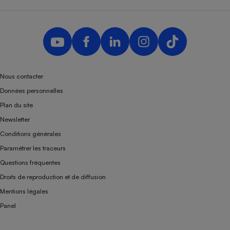
Téléphone mobile -
Smartphone
Plaque de cuisson à
induction
Climatiseur -
Nous contacter
Ventilateur
Données personnelles
Plan du site
Antivirus
Newsletter
Climatiseur -
Conditions générales
Ventilateur
Paramétrer les traceurs
Questions fréquentes
Droits de reproduction et de diffusion
Mentions légales
Panel