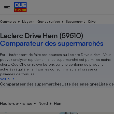
Commerce
Magasin - Grande surface
Supermarché - Drive
Leclerc Drive Hem (59510)
Additifs a
Comparate
Comparatif
Comparateu
Comparatif
Comparateu
Comparatif
Comparati
Substances
Toutes les actualités
Tous les services
Tous nos combats
L’association
Organismes de défense 
Train
supermarc
cosmétiqu
Comparateur des supermarchés
Comparateu
Achat - Vente - Travaux
Démarche administrative
Enquêtes
Nos actions
Nos missions
Système judiciaire
Transport aérien
gratuit
Copropriété
Famille
Guides d'achat
Nos grandes victoires
Notre méthodologie
Est-il intéressant de faire ses courses au Leclerc Drive à Hem ’ Vous
Location
Senior
pouvez analyser rapidement si ce supermarché est parmi les moins
Comparateu
Comparate
Comparati
Comparatif
Comparate
Comparatif
Comparatif
Conseils
Les billets de la présidente
Notre financement
chers. Que Choisir relève les prix sur une centaine de produits
supermarc
électrique
Service marchand
Magasin - Grande surfac
Sport
Soumettre un litige
achetés régulièrement par les consommateurs et dresse un
Brèves
Nos associations locales
Nos partenaires
Air
palmarès de tous les
Marketing - Fidélisation
Vacances - Tourisme
Lettres types
Voir plus
Nous rejoindre
Nous rejoindre
Déchet
Comparateur des supermarchés
Liste des enseignes
Liste de
Méthode de vente - Abu
Rencontrer une association locale
Comparate
Comparatif
Comparatif
Comparatif
Comparatif
En savoir plus sur Que Choisir Ensemble
Eau
s
Agriculture
Achat - Vente - Location
Energie
Nutrition
Assurance auto
Hauts-de-France
Nord
Hem
-nous ?
Produit alimentaire
Carburant
Comparati
Comparati
Comparati
Comparate