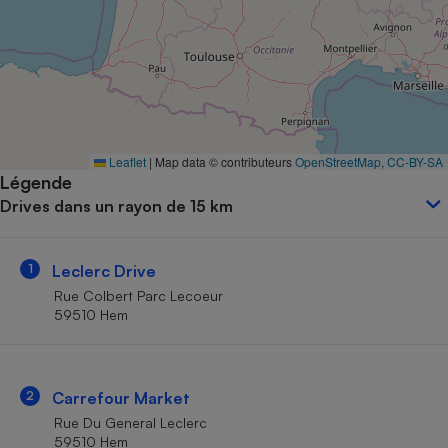
Petit électroménager - U
Complément
alimentaire
Mutuelle
Assurance emprunteur
Leaflet
|
Map data © contributeurs
OpenStreetMap
,
CC-BY-SA
Légende
Matelas
Champagne
Drives dans un rayon de 15 km
bouteille
Banque en 
Téléviseur
1
Leclerc Drive
Antimoustique
Lave-linge
Rue Colbert Parc Lecoeur
59510 Hem
Radiateur électrique
2
Carrefour Market
Rue Du General Leclerc
59510 Hem