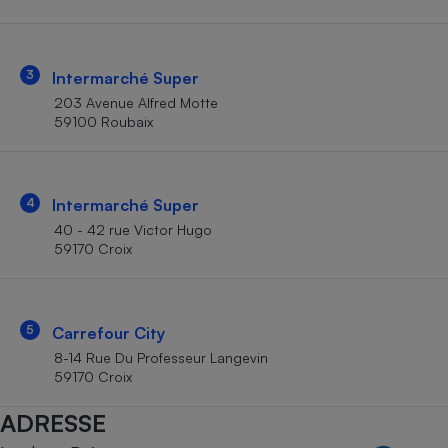
Téléphone mobile -
Smartphone
Plaque de cuisson à
induction
3
Intermarché Super
203 Avenue Alfred Motte
59100 Roubaix
Climatiseur -
Ventilateur
4
Intermarché Super
Antivirus
40 - 42 rue Victor Hugo
59170 Croix
Climatiseur -
Ventilateur
5
Carrefour City
8-14 Rue Du Professeur Langevin
59170 Croix
ADRESSE