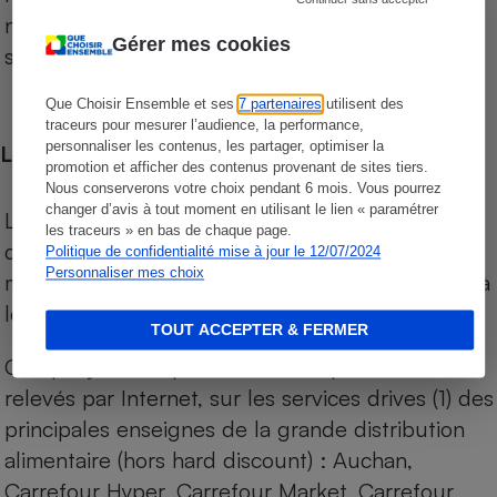
niveau de prix des supermarchés, géolocalisés
Gérer mes cookies
sur le territoire français.
Que Choisir Ensemble et ses
7 partenaires
utilisent des
traceurs pour mesurer l’audience, la performance,
personnaliser les contenus, les partager, optimiser la
Les comparaisons de prix
promotion et afficher des contenus provenant de sites tiers.
Nous conserverons votre choix pendant 6 mois. Vous pourrez
changer d’avis à tout moment en utilisant le lien « paramétrer
Les comparaisons sont réalisées sur l’ensemble
les traceurs » en bas de chaque page.
des produits des magasins. Les produits de
Politique de confidentialité mise à jour le 12/07/2024
Personnaliser mes choix
marques de distributeurs (MDD) sont comparés à
leurs équivalents chez leurs concurrents.
TOUT ACCEPTER & FERMER
Chaque jour, les prix de tous les produits sont
relevés par Internet, sur les services drives (1) des
principales enseignes de la grande distribution
alimentaire (hors hard discount) : Auchan,
Carrefour Hyper, Carrefour Market, Carrefour