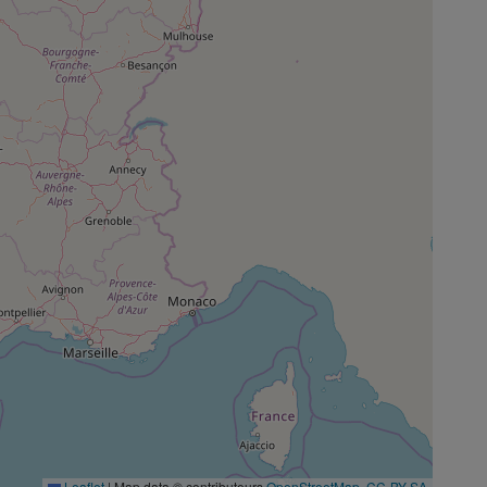
Leaflet
|
Map data © contributeurs
OpenStreetMap
,
CC-BY-SA