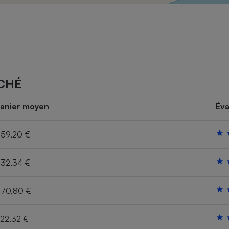
Électricité - Gaz
Appareil photo
numérique
Four encastrable
CHÉ
Lessive
anier moyen
Éva
59,20 €
32,34 €
Aspirateur
70,80 €
22,32 €