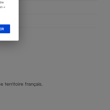
tre
en «
ER
territoire français.