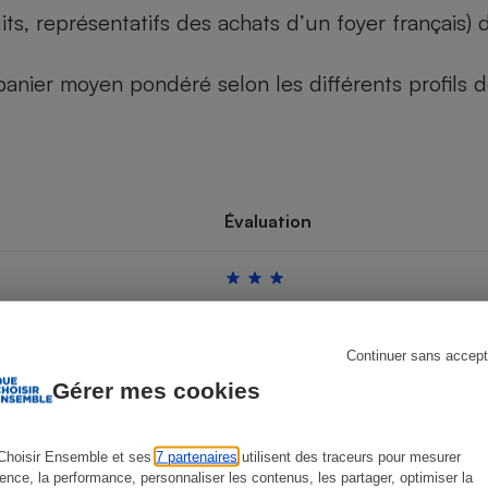
its, représentatifs des achats d’un foyer français
u panier moyen pondéré selon les différents profils
s
Réfrigérateur
Évaluation
Continuer sans accept
Gérer mes cookies
Choisir Ensemble et ses
7 partenaires
utilisent des traceurs pour mesurer
ience, la performance, personnaliser les contenus, les partager, optimiser la