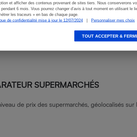
tion et afficher des contenus provenant de sites tiers. Nous conserverons vo
 pendant 6 mois. Vous pourrez changer d’avis à tout moment en utilisant le li
étrer les traceurs » en bas de chaque page.
ique de confidentialité mise à jour le 12/07/2024
|
Personnaliser mes choix
TOUT ACCEPTER & FERM
ARATEUR SUPERMARCHÉS
au de prix des supermarchés, géolocalisés sur le 