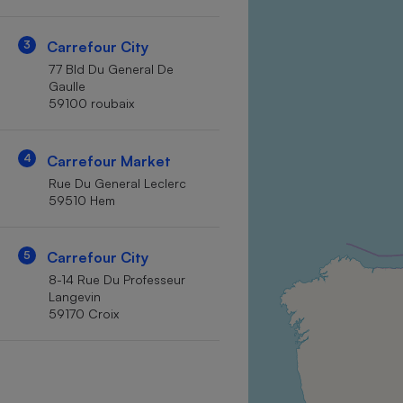
Internet
3
Carrefour City
Gros électroménager
Téléphonie
77 Bld Du General De
Petit électroménager 
Gaulle
Complément
59100 roubaix
alimentaire
Mutuelle
Assurance emprunteu
4
Carrefour Market
Rue Du General Leclerc
59510 Hem
Matelas
Champa
boutei
5
Carrefour City
Banque 
8-14 Rue Du Professeur
Téléviseur
Langevin
Antimoustique
59170 Croix
Lave-linge