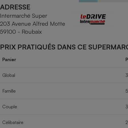
Radiateur électrique
ADRESSE
Intermarché Super
Téléphone mobile -
203 Avenue Alfred Motte
Smartphone
Plaque de cuisson à
59100 - Roubaix
induction
PRIX PRATIQUÉS DANS CE SUPERMAR
Climatiseur -
Panier
P
Ventilateur
Global
3
Antivirus
Famille
5
Climatiseur -
Ventilateur
Couple
3
Célibataire
2