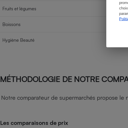
promo
Fruits et légumes
choix
param
Polit
Boissons
Hygiène Beauté
MÉTHODOLOGIE DE NOTRE COMP
Notre comparateur de supermarchés propose le nive
Les comparaisons de prix