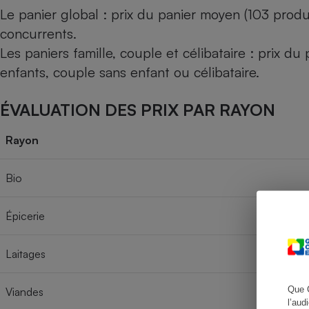
Le panier global : prix du panier moyen (103 produ
concurrents.
Les paniers famille, couple et célibataire : prix d
Cafetière à expresso
enfants, couple sans enfant ou célibataire.
ÉVALUATION DES PRIX PAR RAYON
Rayon
Bio
Robot ménager
Épicerie
Laitages
Que 
Viandes
l’aud