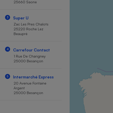
25660 Saone
Internet
Gros électroménager
Téléphonie
3
Super U
Petit électroménager 
Zac Les Pres Chalots
Complément
25220 Roche Lez
alimentaire
Beaupré
Mutuelle
Assurance emprunteu
4
Carrefour Contact
1 Rue De Charigney
25000 Besançon
Matelas
Champa
boutei
Banque 
5
Intermarché Express
Téléviseur
20 Avenue Fontaine
Antimoustique
Argent
Lave-linge
25000 Besançon