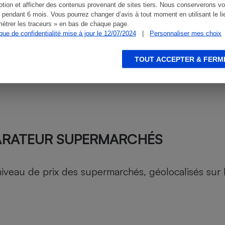
tion et afficher des contenus provenant de sites tiers. Nous conserverons vo
 pendant 6 mois. Vous pourrez changer d’avis à tout moment en utilisant le li
étrer les traceurs » en bas de chaque page.
ique de confidentialité mise à jour le 12/07/2024
|
Personnaliser mes choix
TOUT ACCEPTER & FERM
ARATEUR SUPERMARCHÉS
au de prix des supermarchés, géolocalisés sur le 