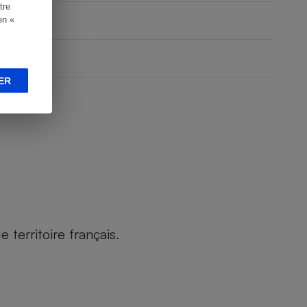
tre
en «
ER
territoire français.