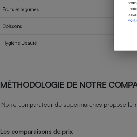
promo
Fruits et légumes
choix
param
Polit
Boissons
Hygiène Beauté
MÉTHODOLOGIE DE NOTRE COMP
Notre comparateur de supermarchés propose le nive
Les comparaisons de prix