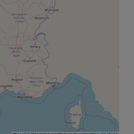
Leaflet
|
Map data © contributeurs
OpenStreetMap
,
CC-BY-SA