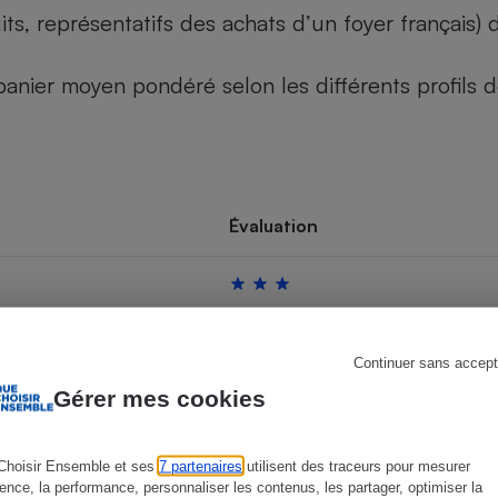
its, représentatifs des achats d’un foyer français
u panier moyen pondéré selon les différents profils
s
Réfrigérateur
Évaluation
Continuer sans accept
Gérer mes cookies
Choisir Ensemble et ses
7 partenaires
utilisent des traceurs pour mesurer
ience, la performance, personnaliser les contenus, les partager, optimiser la