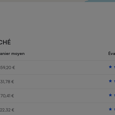
Électricité - Gaz
Appareil photo
numérique
Four encastrable
CHÉ
Lessive
anier moyen
Éva
59,20 €
31,78 €
Aspirateur
70,41 €
22,32 €