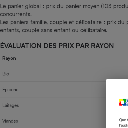
Le panier global : prix du panier moyen (103 produ
concurrents.
Les paniers famille, couple et célibataire : prix d
Cafetière à expresso
enfants, couple sans enfant ou célibataire.
ÉVALUATION DES PRIX PAR RAYON
Rayon
Bio
Robot ménager
Épicerie
Laitages
Que 
Viandes
l’aud