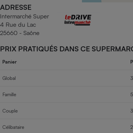
Radiateur électrique
ADRESSE
Intermarché Super
Téléphone mobile -
4 Rue du Lac
Smartphone
Plaque de cuisson à
25660 - Saône
induction
PRIX PRATIQUÉS DANS CE SUPERMAR
Climatiseur -
Panier
P
Ventilateur
Global
3
Antivirus
Famille
5
Climatiseur -
Ventilateur
Couple
3
Célibataire
2