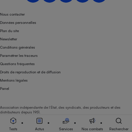
Téléphone mobile -
Smartphone
Plaque de cuisson à
Nous contacter
induction
Données personnelles
Plan du site
Newsletter
Climatiseur -
Conditions générales
Ventilateur
Paramétrer les traceurs
Questions fréquentes
Antivirus
Droits de reproduction et de diffusion
Climatiseur -
Mentions légales
Ventilateur
Panel
Association indépendante de l’État, des syndicats, des producteurs et des
distributeurs depuis 1951.
Tests
Actus
Services
Nos combats
Rechercher