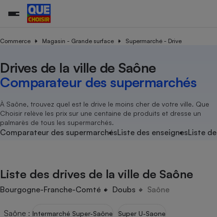
Commerce
Magasin - Grande surface
Supermarché - Drive
Drives de la ville de Saône
Additifs a
Comparate
Comparatif
Comparateu
Comparatif
Comparateu
Comparatif
Comparati
Substances
Toutes les actualités
Tous les services
Tous nos combats
L’association
Organismes de défense 
Train
supermarc
cosmétiqu
Comparateur des supermarchés
Comparateu
Achat - Vente - Travaux
Démarche administrative
Enquêtes
Nos actions
Nos missions
Système judiciaire
Transport aérien
gratuit
Copropriété
Famille
Guides d'achat
Nos grandes victoires
Notre méthodologie
À Saône, trouvez quel est le drive le moins cher de votre ville. Que
Location
Senior
Choisir relève les prix sur une centaine de produits et dresse un
Comparateu
Comparate
Comparati
Comparatif
Comparate
Comparatif
Comparatif
Conseils
Les billets de la présidente
Notre financement
palmarès de tous les supermarchés.
supermarc
électrique
Service marchand
Magasin - Grande surfac
Sport
Soumettre un litige
Comparateur des supermarchés
Liste des enseignes
Liste de
Brèves
Nos associations locales
Nos partenaires
Air
Marketing - Fidélisation
Vacances - Tourisme
Lettres types
Nous rejoindre
Nous rejoindre
Déchet
Méthode de vente - Abu
Rencontrer une association locale
Comparate
Comparatif
Comparatif
Comparatif
Comparatif
En savoir plus sur Que Choisir Ensemble
Liste des drives de la ville de Saône
Eau
s
Agriculture
Achat - Vente - Location
Energie
Bourgogne-Franche-Comté
Doubs
Saône
Nutrition
Assurance auto
-nous ?
Produit alimentaire
Carburant
Comparati
Comparati
Comparati
Comparate
Saône
:
Intermarché Super-Saône
Super U-Saone