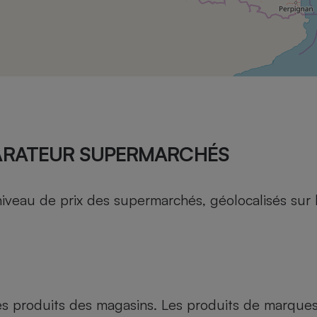
Électricité - Gaz
Appareil photo
numérique
Four encastrable
Lessive
ARATEUR SUPERMARCHÉS
au de prix des supermarchés, géolocalisés sur le 
Aspirateur
es produits des magasins. Les produits de marque