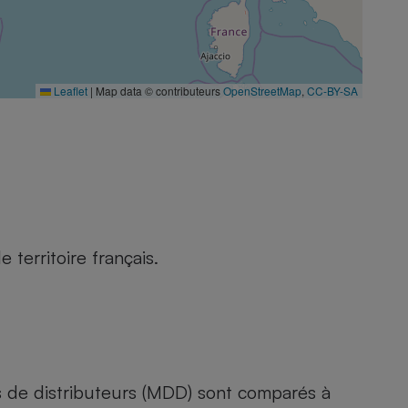
Leaflet
|
Map data © contributeurs
OpenStreetMap
,
CC-BY-SA
territoire français.
s de distributeurs (MDD) sont comparés à