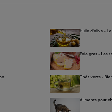
Huile d'olive - L
Foie gras - Les r
mon
Thés verts - Bien
Aliments pour ch