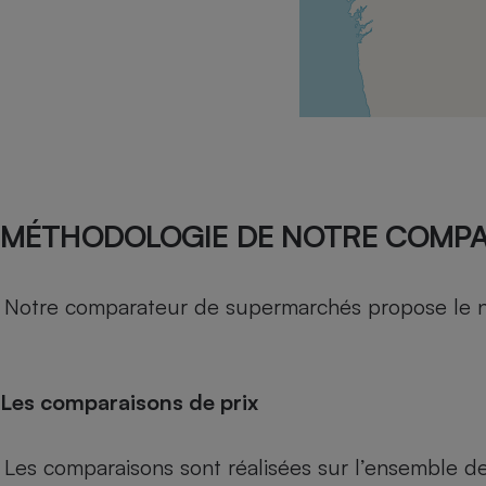
Radiateur électrique
Téléphone mobile -
Smartphone
Plaque de cuisson à
induction
Climatiseur -
MÉTHODOLOGIE DE NOTRE COMP
Ventilateur
Notre comparateur de supermarchés propose le nive
Antivirus
Climatiseur -
Ventilateur
Les comparaisons de prix
Les comparaisons sont réalisées sur l’ensemble d