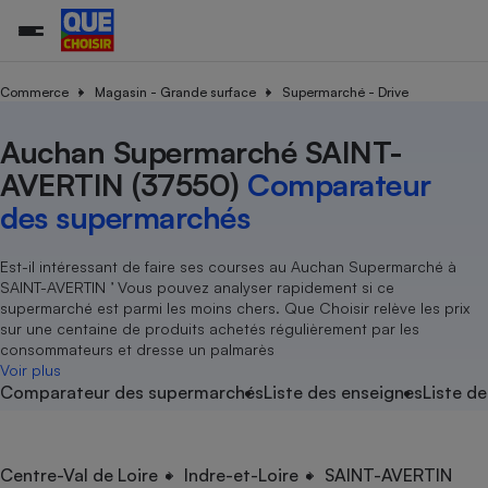
Commerce
Magasin - Grande surface
Supermarché - Drive
Auchan Supermarché SAINT-
Additifs a
Comparate
Comparatif
Comparateu
Comparatif
Comparateu
Comparatif
Comparati
Substances
Toutes les actualités
Tous les services
Tous nos combats
L’association
Organismes de défense 
Train
supermarc
cosmétiqu
AVERTIN (37550)
Comparateur
Comparateu
Achat - Vente - Travaux
Démarche administrative
Enquêtes
Nos actions
Nos missions
Système judiciaire
Transport aérien
gratuit
des supermarchés
Copropriété
Famille
Guides d'achat
Nos grandes victoires
Notre méthodologie
Location
Senior
Comparateu
Comparate
Comparati
Comparatif
Comparate
Comparatif
Comparatif
Est-il intéressant de faire ses courses au Auchan Supermarché à
Conseils
Les billets de la présidente
Notre financement
supermarc
électrique
SAINT-AVERTIN ’ Vous pouvez analyser rapidement si ce
Service marchand
Magasin - Grande surfac
Sport
Soumettre un litige
Brèves
Nos associations locales
Nos partenaires
supermarché est parmi les moins chers. Que Choisir relève les prix
Air
Marketing - Fidélisation
Vacances - Tourisme
Lettres types
sur une centaine de produits achetés régulièrement par les
Nous rejoindre
Nous rejoindre
Déchet
consommateurs et dresse un palmarès
Méthode de vente - Abu
Rencontrer une association locale
Comparate
Comparatif
Comparatif
Comparatif
Comparatif
Voir plus
En savoir plus sur Que Choisir Ensemble
Eau
Comparateur des supermarchés
Liste des enseignes
Liste de
s
Agriculture
Achat - Vente - Location
Energie
Nutrition
Assurance auto
-nous ?
Produit alimentaire
Carburant
Comparati
Comparati
Comparati
Comparate
Centre-Val de Loire
Indre-et-Loire
SAINT-AVERTIN