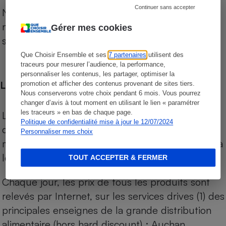
Continuer sans accepter
Notre comparateur de supermarchés propose le
niveau de prix des supermarchés, géolocalisés
Gérer mes cookies
sur le territoire français.
Que Choisir Ensemble et ses
7 partenaires
utilisent des
traceurs pour mesurer l’audience, la performance,
personnaliser les contenus, les partager, optimiser la
Les comparaisons de prix
promotion et afficher des contenus provenant de sites tiers.
Nous conserverons votre choix pendant 6 mois. Vous pourrez
changer d’avis à tout moment en utilisant le lien « paramétrer
les traceurs » en bas de chaque page.
Les comparaisons sont réalisées sur l’ensemble
Politique de confidentialité mise à jour le 12/07/2024
des produits des magasins. Les produits de
Personnaliser mes choix
marques de distributeurs (MDD) sont comparés à
leurs équivalents chez leurs concurrents.
TOUT ACCEPTER & FERMER
Chaque jour, les prix de tous les produits sont
relevés par Internet, sur les services drives (1) des
principales enseignes de la grande distribution
alimentaire (hors hard discount) : Auchan,