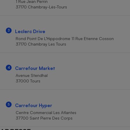
1 Rue Jean Perrin
Téléphone mobile -
37170 Chambray-Lès-Tours
Smartphone
Plaque de cuisson à
induction
3
Leclerc Drive
Rond Point De L’Hippodrome 11 Rue Etienne Cosson
Climatiseur -
37170 Chambray Les Tours
Ventilateur
Antivirus
4
Carrefour Market
Avenue Stendhal
Climatiseur -
Ventilateur
37000 Tours
5
Carrefour Hyper
Centre Commercial Les Atlantes
37700 Saint Pierre Des Corps