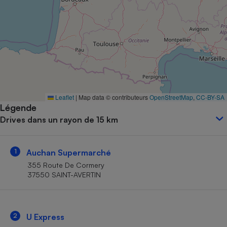
Petit électroménager - U
Complément
alimentaire
Mutuelle
Assurance emprunteur
Matelas
Leaflet
|
Map data © contributeurs
OpenStreetMap
,
CC-BY-SA
Champagne
Légende
bouteille
Banque en 
Drives dans un rayon de 15 km
Téléviseur
Antimoustique
Lave-linge
1
Auchan Supermarché
355 Route De Cormery
37550 SAINT-AVERTIN
Radiateur électrique
2
U Express