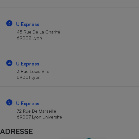
Téléphone mobile -
Smartphone
Plaque de cuisson à
induction
3
U Express
45 Rue De La Charité
69002 Lyon
Climatiseur -
Ventilateur
4
U Express
Antivirus
3 Rue Louis Vitet
69001 Lyon
Climatiseur -
Ventilateur
5
U Express
72 Rue De Marseille
69007 Lyon Université
ADRESSE