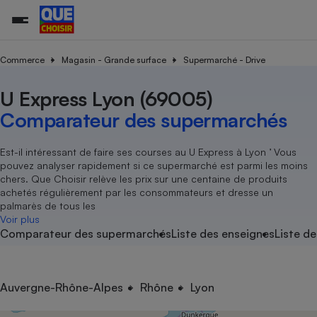
Commerce
Magasin - Grande surface
Supermarché - Drive
U Express Lyon (69005)
Additifs a
Comparate
Comparatif
Comparateu
Comparatif
Comparateu
Comparatif
Comparati
Substances
Toutes les actualités
Tous les services
Tous nos combats
L’association
Organismes de défense 
Train
supermarc
cosmétiqu
Comparateur des supermarchés
Comparateu
Achat - Vente - Travaux
Démarche administrative
Enquêtes
Nos actions
Nos missions
Système judiciaire
Transport aérien
gratuit
Copropriété
Famille
Guides d'achat
Nos grandes victoires
Notre méthodologie
Est-il intéressant de faire ses courses au U Express à Lyon ’ Vous
Location
Senior
pouvez analyser rapidement si ce supermarché est parmi les moins
Comparateu
Comparate
Comparati
Comparatif
Comparate
Comparatif
Comparatif
Conseils
Les billets de la présidente
Notre financement
chers. Que Choisir relève les prix sur une centaine de produits
supermarc
électrique
Service marchand
Magasin - Grande surfac
Sport
Soumettre un litige
achetés régulièrement par les consommateurs et dresse un
Brèves
Nos associations locales
Nos partenaires
Air
palmarès de tous les
Marketing - Fidélisation
Vacances - Tourisme
Lettres types
Voir plus
Nous rejoindre
Nous rejoindre
Déchet
Comparateur des supermarchés
Liste des enseignes
Liste de
Méthode de vente - Abu
Rencontrer une association locale
Comparate
Comparatif
Comparatif
Comparatif
Comparatif
En savoir plus sur Que Choisir Ensemble
Eau
s
Agriculture
Achat - Vente - Location
Energie
Nutrition
Assurance auto
Auvergne-Rhône-Alpes
Rhône
Lyon
-nous ?
Produit alimentaire
Carburant
Comparati
Comparati
Comparati
Comparate