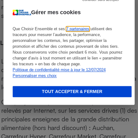
niveau de prix des supermarchés, géolocalisés
Gérer mes cookies
sur le territoire français.
Que Choisir Ensemble et ses
7 partenaires
utilisent des
traceurs pour mesurer l’audience, la performance,
personnaliser les contenus, les partager, optimiser la
Les comparaisons de prix
promotion et afficher des contenus provenant de sites tiers.
Nous conserverons votre choix pendant 6 mois. Vous pourrez
changer d’avis à tout moment en utilisant le lien « paramétrer
Les comparaisons sont réalisées sur l’ensemble
les traceurs » en bas de chaque page.
des produits des magasins. Les produits de
Politique de confidentialité mise à jour le 12/07/2024
Personnaliser mes choix
marques de distributeurs (MDD) sont comparés à
leurs équivalents chez leurs concurrents.
TOUT ACCEPTER & FERMER
Chaque jour, les prix de tous les produits sont
relevés par Internet, sur les services drives (1) des
principales enseignes de la grande distribution
alimentaire (hors hard discount) : Auchan,
Carrefour Hyper, Carrefour Market, Carrefour