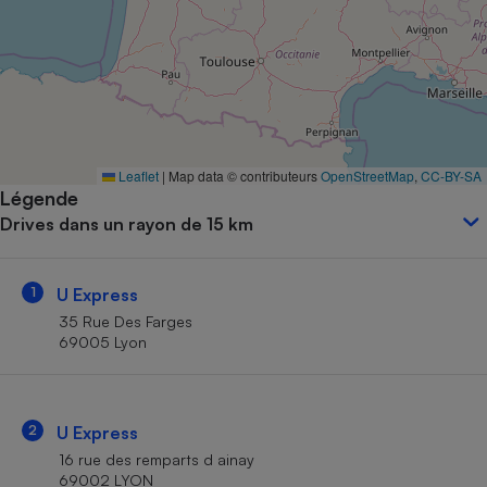
Petit électroménager - U
Complément
alimentaire
Mutuelle
Assurance emprunteur
Leaflet
|
Map data © contributeurs
OpenStreetMap
,
CC-BY-SA
Légende
Matelas
Champagne
Drives dans un rayon de 15 km
bouteille
Banque en 
Téléviseur
1
U Express
Antimoustique
Lave-linge
35 Rue Des Farges
69005 Lyon
Radiateur électrique
2
U Express
16 rue des remparts d ainay
69002 LYON