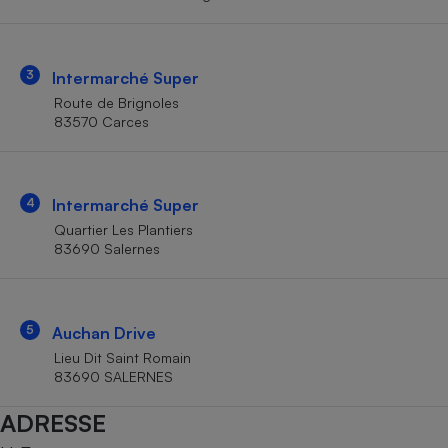
Téléphone mobile -
Smartphone
Plaque de cuisson à
induction
3
Intermarché Super
Route de Brignoles
83570 Carces
Climatiseur -
Ventilateur
4
Intermarché Super
Antivirus
Quartier Les Plantiers
83690 Salernes
Climatiseur -
Ventilateur
5
Auchan Drive
Lieu Dit Saint Romain
83690 SALERNES
ADRESSE