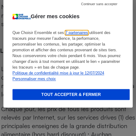
Continuer sans accepter
Notre comparateur de supermarchés propose le
niveau de prix des supermarchés, géolocalisés
Gérer mes cookies
sur le territoire français.
Que Choisir Ensemble et ses
7 partenaires
utilisent des
traceurs pour mesurer l’audience, la performance,
personnaliser les contenus, les partager, optimiser la
Les comparaisons de prix
promotion et afficher des contenus provenant de sites tiers.
Nous conserverons votre choix pendant 6 mois. Vous pourrez
changer d’avis à tout moment en utilisant le lien « paramétrer
Les comparaisons sont réalisées sur l’ensemble
les traceurs » en bas de chaque page.
Politique de confidentialité mise à jour le 12/07/2024
des produits des magasins. Les produits de
Personnaliser mes choix
marques de distributeurs (MDD) sont comparés à
leurs équivalents chez leurs concurrents.
TOUT ACCEPTER & FERMER
Chaque jour, les prix de tous les produits sont
relevés par Internet, sur les services drives (1) des
principales enseignes de la grande distribution
alimentaire (hors hard discount) : Auchan,