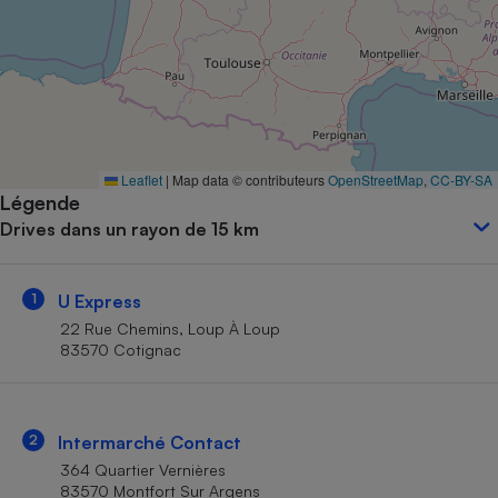
Petit électroménager - U
Complément
alimentaire
Mutuelle
Assurance emprunteur
Leaflet
|
Map data © contributeurs
OpenStreetMap
,
CC-BY-SA
Légende
Matelas
Champagne
Drives dans un rayon de 15 km
bouteille
Banque en 
Téléviseur
1
U Express
Antimoustique
Lave-linge
22 Rue Chemins, Loup À Loup
83570 Cotignac
Radiateur électrique
2
Intermarché Contact
364 Quartier Vernières
83570 Montfort Sur Argens