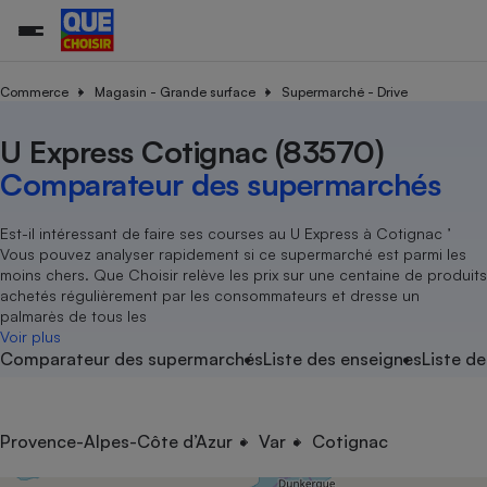
Commerce
Magasin - Grande surface
Supermarché - Drive
U Express Cotignac (83570)
Additifs a
Comparate
Comparatif
Comparateu
Comparatif
Comparateu
Comparatif
Comparati
Substances
Toutes les actualités
Tous les services
Tous nos combats
L’association
Organismes de défense 
Train
supermarc
cosmétiqu
Comparateur des supermarchés
Comparateu
Achat - Vente - Travaux
Démarche administrative
Enquêtes
Nos actions
Nos missions
Système judiciaire
Transport aérien
gratuit
Copropriété
Famille
Guides d'achat
Nos grandes victoires
Notre méthodologie
Est-il intéressant de faire ses courses au U Express à Cotignac ’
Location
Senior
Vous pouvez analyser rapidement si ce supermarché est parmi les
Comparateu
Comparate
Comparati
Comparatif
Comparate
Comparatif
Comparatif
Conseils
Les billets de la présidente
Notre financement
moins chers. Que Choisir relève les prix sur une centaine de produits
supermarc
électrique
Service marchand
Magasin - Grande surfac
Sport
Soumettre un litige
achetés régulièrement par les consommateurs et dresse un
Brèves
Nos associations locales
Nos partenaires
Air
palmarès de tous les
Marketing - Fidélisation
Vacances - Tourisme
Lettres types
Voir plus
Nous rejoindre
Nous rejoindre
Déchet
Comparateur des supermarchés
Liste des enseignes
Liste de
Méthode de vente - Abu
Rencontrer une association locale
Comparate
Comparatif
Comparatif
Comparatif
Comparatif
En savoir plus sur Que Choisir Ensemble
Eau
s
Agriculture
Achat - Vente - Location
Energie
Nutrition
Assurance auto
Provence-Alpes-Côte d’Azur
Var
Cotignac
-nous ?
Produit alimentaire
Carburant
Comparati
Comparati
Comparati
Comparate