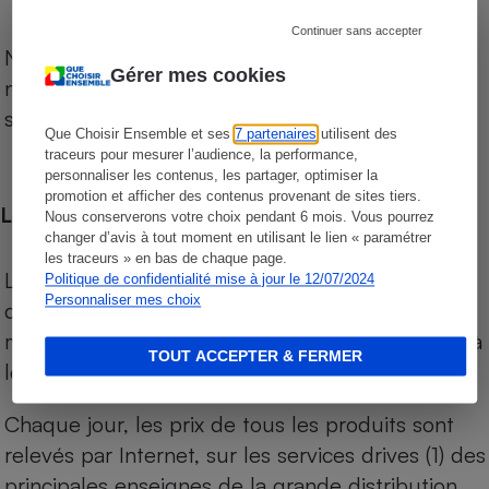
Continuer sans accepter
Notre comparateur de supermarchés propose le
Gérer mes cookies
niveau de prix des supermarchés, géolocalisés
sur le territoire français.
Que Choisir Ensemble et ses
7 partenaires
utilisent des
traceurs pour mesurer l’audience, la performance,
personnaliser les contenus, les partager, optimiser la
promotion et afficher des contenus provenant de sites tiers.
Les comparaisons de prix
Nous conserverons votre choix pendant 6 mois. Vous pourrez
changer d’avis à tout moment en utilisant le lien « paramétrer
les traceurs » en bas de chaque page.
Les comparaisons sont réalisées sur l’ensemble
Politique de confidentialité mise à jour le 12/07/2024
Personnaliser mes choix
des produits des magasins. Les produits de
marques de distributeurs (MDD) sont comparés à
TOUT ACCEPTER & FERMER
leurs équivalents chez leurs concurrents.
Chaque jour, les prix de tous les produits sont
relevés par Internet, sur les services drives (1) des
principales enseignes de la grande distribution