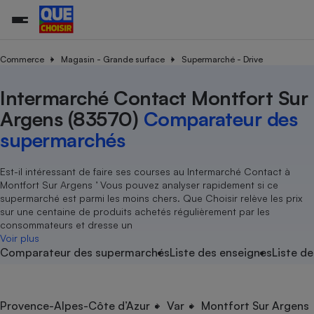
Commerce
Magasin - Grande surface
Supermarché - Drive
Intermarché Contact Montfort Sur
Additifs a
Comparate
Comparatif
Comparateu
Comparatif
Comparateu
Comparatif
Comparati
Substances
Toutes les actualités
Tous les services
Tous nos combats
L’association
Organismes de défense 
Train
supermarc
cosmétiqu
Argens (83570)
Comparateur des
Comparateu
Achat - Vente - Travaux
Démarche administrative
Enquêtes
Nos actions
Nos missions
Système judiciaire
Transport aérien
gratuit
supermarchés
Copropriété
Famille
Guides d'achat
Nos grandes victoires
Notre méthodologie
Location
Senior
Comparateu
Comparate
Comparati
Comparatif
Comparate
Comparatif
Comparatif
Est-il intéressant de faire ses courses au Intermarché Contact à
Conseils
Les billets de la présidente
Notre financement
supermarc
électrique
Montfort Sur Argens ’ Vous pouvez analyser rapidement si ce
Service marchand
Magasin - Grande surfac
Sport
Soumettre un litige
Brèves
Nos associations locales
Nos partenaires
supermarché est parmi les moins chers. Que Choisir relève les prix
Air
Marketing - Fidélisation
Vacances - Tourisme
Lettres types
sur une centaine de produits achetés régulièrement par les
Nous rejoindre
Nous rejoindre
Déchet
consommateurs et dresse un
Méthode de vente - Abu
Rencontrer une association locale
Comparate
Comparatif
Comparatif
Comparatif
Comparatif
Voir plus
En savoir plus sur Que Choisir Ensemble
Eau
Comparateur des supermarchés
Liste des enseignes
Liste de
s
Agriculture
Achat - Vente - Location
Energie
Nutrition
Assurance auto
-nous ?
Produit alimentaire
Carburant
Comparati
Comparati
Comparati
Comparate
Provence-Alpes-Côte d’Azur
Var
Montfort Sur Argens