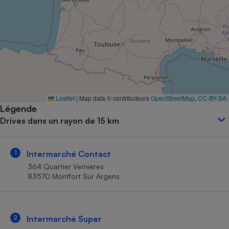
Petit électroménager - U
Complément
alimentaire
Mutuelle
Assurance emprunteur
Matelas
Leaflet
|
Map data © contributeurs
OpenStreetMap
,
CC-BY-SA
Champagne
Légende
bouteille
Banque en 
Drives dans un rayon de 15 km
Téléviseur
Antimoustique
Lave-linge
1
Intermarché Contact
364 Quartier Vernières
83570 Montfort Sur Argens
Radiateur électrique
2
Intermarché Super