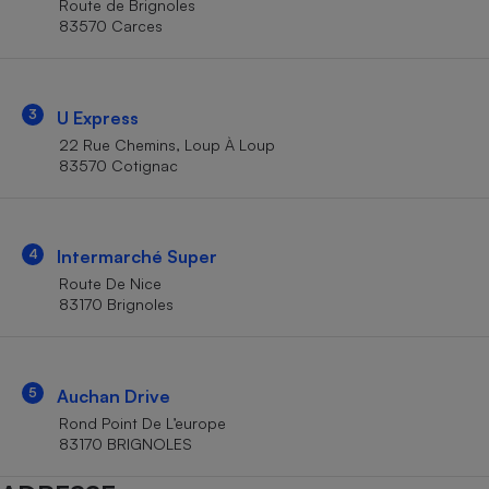
Route de Brignoles
Téléphone mobile -
83570 Carces
Smartphone
Plaque de cuisson à
induction
3
U Express
22 Rue Chemins, Loup À Loup
Climatiseur -
83570 Cotignac
Ventilateur
Antivirus
4
Intermarché Super
Route De Nice
Climatiseur -
Ventilateur
83170 Brignoles
5
Auchan Drive
Rond Point De L’europe
83170 BRIGNOLES