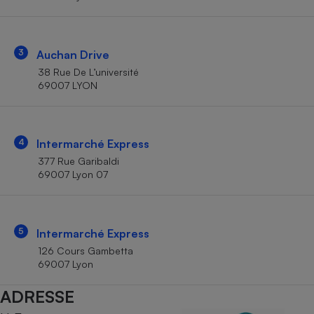
Téléphone mobile -
Smartphone
Plaque de cuisson à
induction
3
Auchan Drive
38 Rue De L’université
69007 LYON
Climatiseur -
Ventilateur
4
Intermarché Express
Antivirus
377 Rue Garibaldi
69007 Lyon 07
Climatiseur -
Ventilateur
5
Intermarché Express
126 Cours Gambetta
69007 Lyon
ADRESSE