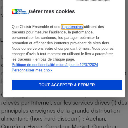
niveau de prix des supermarchés, géolocalisés
Gérer mes cookies
sur le territoire français.
Que Choisir Ensemble et ses
7 partenaires
utilisent des
traceurs pour mesurer l’audience, la performance,
personnaliser les contenus, les partager, optimiser la
Les comparaisons de prix
promotion et afficher des contenus provenant de sites tiers.
Nous conserverons votre choix pendant 6 mois. Vous pourrez
changer d’avis à tout moment en utilisant le lien « paramétrer
Les comparaisons sont réalisées sur l’ensemble
les traceurs » en bas de chaque page.
des produits des magasins. Les produits de
Politique de confidentialité mise à jour le 12/07/2024
Personnaliser mes choix
marques de distributeurs (MDD) sont comparés à
leurs équivalents chez leurs concurrents.
TOUT ACCEPTER & FERMER
Chaque jour, les prix de tous les produits sont
relevés par Internet, sur les services drives (1) des
principales enseignes de la grande distribution
alimentaire (hors hard discount) : Auchan,
Carrefour Hyper, Carrefour Market, Carrefour