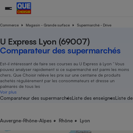
Commerce
Magasin - Grande surface
Supermarché - Drive
U Express Lyon (69007)
Additifs a
Comparate
Comparatif
Comparateu
Comparatif
Comparateu
Comparatif
Comparati
Substances
Toutes les actualités
Tous les services
Tous nos combats
L’association
Organismes de défense 
Train
supermarc
cosmétiqu
Comparateur des supermarchés
Comparateu
Achat - Vente - Travaux
Démarche administrative
Enquêtes
Nos actions
Nos missions
Système judiciaire
Transport aérien
gratuit
Copropriété
Famille
Guides d'achat
Nos grandes victoires
Notre méthodologie
Est-il intéressant de faire ses courses au U Express à Lyon ’ Vous
Location
Senior
pouvez analyser rapidement si ce supermarché est parmi les moins
Comparateu
Comparate
Comparati
Comparatif
Comparate
Comparatif
Comparatif
Conseils
Les billets de la présidente
Notre financement
chers. Que Choisir relève les prix sur une centaine de produits
supermarc
électrique
Service marchand
Magasin - Grande surfac
Sport
Soumettre un litige
achetés régulièrement par les consommateurs et dresse un
Brèves
Nos associations locales
Nos partenaires
Air
palmarès de tous les
Marketing - Fidélisation
Vacances - Tourisme
Lettres types
Voir plus
Nous rejoindre
Nous rejoindre
Déchet
Comparateur des supermarchés
Liste des enseignes
Liste de
Méthode de vente - Abu
Rencontrer une association locale
Comparate
Comparatif
Comparatif
Comparatif
Comparatif
En savoir plus sur Que Choisir Ensemble
Eau
s
Agriculture
Achat - Vente - Location
Energie
Nutrition
Assurance auto
Auvergne-Rhône-Alpes
Rhône
Lyon
-nous ?
Produit alimentaire
Carburant
Comparati
Comparati
Comparati
Comparate