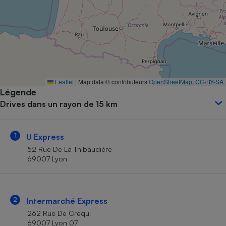
Petit électroménager - U
Complément
alimentaire
Mutuelle
Assurance emprunteur
Leaflet
|
Map data © contributeurs
OpenStreetMap
,
CC-BY-SA
Légende
Matelas
Champagne
Drives dans un rayon de 15 km
bouteille
Banque en 
Téléviseur
1
U Express
Antimoustique
Lave-linge
52 Rue De La Thibaudière
69007 Lyon
Radiateur électrique
2
Intermarché Express
262 Rue De Créqui
69007 Lyon 07