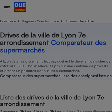
Commerce
Magasin - Grande surface
Supermarché - Drive
Drives de la ville de Lyon 7e
Additifs a
Comparate
Comparatif
Comparateu
Comparatif
Comparateu
Comparatif
Comparati
Substances
Toutes les actualités
Tous les services
Tous nos combats
L’association
Organismes de défense 
Train
supermarc
cosmétiqu
arrondissement
Comparateur des
Comparateu
Achat - Vente - Travaux
Démarche administrative
Enquêtes
Nos actions
Nos missions
Système judiciaire
Transport aérien
gratuit
supermarchés
Copropriété
Famille
Guides d'achat
Nos grandes victoires
Notre méthodologie
Location
Senior
Comparateu
Comparate
Comparati
Comparatif
Comparate
Comparatif
Comparatif
À Lyon 7e arrondissement, trouvez quel est le drive le moins cher de
Conseils
Les billets de la présidente
Notre financement
supermarc
électrique
votre ville. Que Choisir relève les prix sur une centaine de produits
Service marchand
Magasin - Grande surfac
Sport
Soumettre un litige
Brèves
Nos associations locales
Nos partenaires
et dresse un palmarès de tous les supermarchés.
Air
Marketing - Fidélisation
Vacances - Tourisme
Lettres types
Comparateur des supermarchés
Liste des enseignes
Liste de
Nous rejoindre
Nous rejoindre
Déchet
Méthode de vente - Abu
Rencontrer une association locale
Comparate
Comparatif
Comparatif
Comparatif
Comparatif
En savoir plus sur Que Choisir Ensemble
Eau
s
Agriculture
Achat - Vente - Location
Liste des drives de la ville de Lyon 7e
Energie
Nutrition
Assurance auto
arrondissement
-nous ?
Produit alimentaire
Carburant
Comparati
Comparati
Comparati
Comparate
Auvergne-Rhône-Alpes
Rhône
Lyon 7e arrondissement