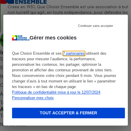
Créée en 1951, Que Choisir Ensemble est une association à but
Petit électroménager - U
non lucratif qui agit, en toute indépendance, pour défendre les
Complément
droits des consommateurs et des usagers, et promouvoir une
alimentaire
consommation responsable, accessible et respectueuse des
Mutuelle
Assurance emprunteur
Continuer sans accepter
enjeux sanitaires, sociétaux et environnementaux.
Gérer mes cookies
Nous découvrir
Informer
Que Choisir Ensemble et ses
7 partenaires
utilisent des
Matelas
Champagne
S’abonner au site
traceurs pour mesurer l’audience, la performance,
bouteille
personnaliser les contenus, les partager, optimiser la
Banque en 
S’abonner au magazine
promotion et afficher des contenus provenant de sites tiers.
Téléviseur
Nos newsletters
Nous conserverons votre choix pendant 6 mois. Vous pourrez
changer d’avis à tout moment en utilisant le lien « paramétrer
Antimoustique
Commander une parution
Lave-linge
les traceurs » en bas de chaque page.
Politique de confidentialité mise à jour le 12/07/2024
Appli Quel Produit
Personnaliser mes choix
Tous nos tests de produits
Accompagner
TOUT ACCEPTER & FERMER
Radiateur électrique
Tous nos comparateurs
Nos services