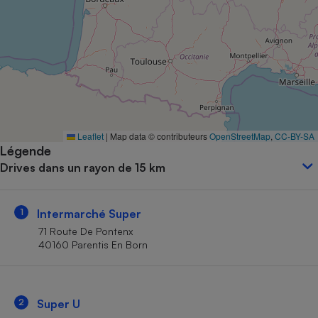
Petit électroménager - U
Complément
alimentaire
Mutuelle
Assurance emprunteur
Matelas
Leaflet
|
Map data © contributeurs
OpenStreetMap
,
CC-BY-SA
Champagne
Légende
bouteille
Banque en 
Drives dans un rayon de 15 km
Téléviseur
Antimoustique
Lave-linge
1
Intermarché Super
71 Route De Pontenx
40160 Parentis En Born
Radiateur électrique
2
Super U