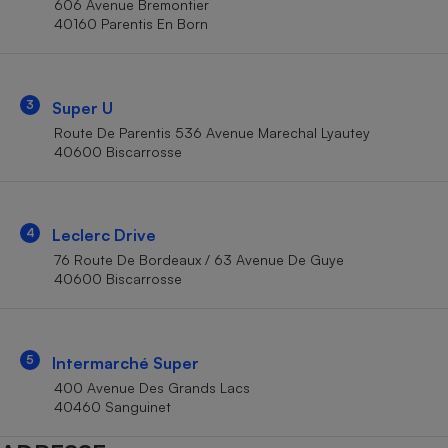
606 Avenue Bremontier
Téléphone mobile -
40160 Parentis En Born
Smartphone
Plaque de cuisson à
induction
3
Super U
Route De Parentis 536 Avenue Marechal Lyautey
Climatiseur -
40600 Biscarrosse
Ventilateur
Antivirus
4
Leclerc Drive
76 Route De Bordeaux / 63 Avenue De Guye
Climatiseur -
Ventilateur
40600 Biscarrosse
5
Intermarché Super
400 Avenue Des Grands Lacs
40460 Sanguinet