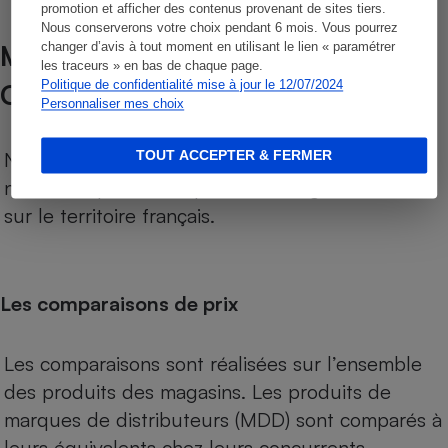
promotion et afficher des contenus provenant de sites tiers.
Nous conserverons votre choix pendant 6 mois. Vous pourrez
MÉTHODOLOGIE DE NOTRE
changer d’avis à tout moment en utilisant le lien « paramétrer
les traceurs » en bas de chaque page.
COMPARATEUR SUPERMARCHÉS
Politique de confidentialité mise à jour le 12/07/2024
Personnaliser mes choix
Notre comparateur de supermarchés propose le
TOUT ACCEPTER & FERMER
niveau de prix des supermarchés, géolocalisés
sur le territoire français.
Les comparaisons de prix
Les comparaisons sont réalisées sur l’ensemble
des produits des magasins. Les produits de
marques de distributeurs (MDD) sont comparés à
leurs équivalents chez leurs concurrents.