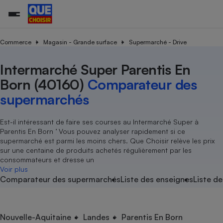
Commerce
Magasin - Grande surface
Supermarché - Drive
Intermarché Super Parentis En
Additifs a
Comparate
Comparatif
Comparateu
Comparatif
Comparateu
Comparatif
Comparati
Substances
Toutes les actualités
Tous les services
Tous nos combats
L’association
Organismes de défense 
Train
supermarc
cosmétiqu
Born (40160)
Comparateur des
Comparateu
Achat - Vente - Travaux
Démarche administrative
Enquêtes
Nos actions
Nos missions
Système judiciaire
Transport aérien
gratuit
supermarchés
Copropriété
Famille
Guides d'achat
Nos grandes victoires
Notre méthodologie
Location
Senior
Comparateu
Comparate
Comparati
Comparatif
Comparate
Comparatif
Comparatif
Est-il intéressant de faire ses courses au Intermarché Super à
Conseils
Les billets de la présidente
Notre financement
supermarc
électrique
Parentis En Born ’ Vous pouvez analyser rapidement si ce
Service marchand
Magasin - Grande surfac
Sport
Soumettre un litige
Brèves
Nos associations locales
Nos partenaires
supermarché est parmi les moins chers. Que Choisir relève les prix
Air
Marketing - Fidélisation
Vacances - Tourisme
Lettres types
sur une centaine de produits achetés régulièrement par les
Nous rejoindre
Nous rejoindre
Déchet
consommateurs et dresse un
Méthode de vente - Abu
Rencontrer une association locale
Comparate
Comparatif
Comparatif
Comparatif
Comparatif
Voir plus
En savoir plus sur Que Choisir Ensemble
Eau
Comparateur des supermarchés
Liste des enseignes
Liste de
s
Agriculture
Achat - Vente - Location
Energie
Nutrition
Assurance auto
-nous ?
Produit alimentaire
Carburant
Comparati
Comparati
Comparati
Comparate
Nouvelle-Aquitaine
Landes
Parentis En Born