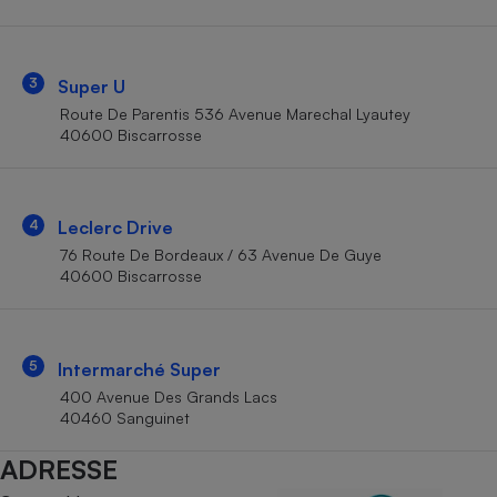
Téléphone mobile -
Smartphone
Plaque de cuisson à
induction
3
Super U
Route De Parentis 536 Avenue Marechal Lyautey
40600 Biscarrosse
Climatiseur -
Ventilateur
4
Leclerc Drive
Antivirus
76 Route De Bordeaux / 63 Avenue De Guye
40600 Biscarrosse
Climatiseur -
Ventilateur
5
Intermarché Super
400 Avenue Des Grands Lacs
40460 Sanguinet
ADRESSE