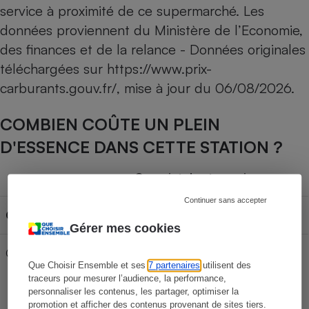
service à proximité de ce supermarché. Les
données proviennent du Ministère de l’Economie,
des finances et de la relance - Données originales
téléchargées sur
https://www.prix-
carburants.gouv.fr/
, mise à jour du
06/08/2026
.
COMBIEN COÛTE UN PLEIN
D'ESSENCE DANS CETTE STATION ?
Capacité du réservoir
Continuer sans accepter
Carburant
30L
50L
70L
Gérer mes cookies
Gazole
65,97 €
109,95 €
153,93 €
Que Choisir Ensemble et ses
7 partenaires
utilisent des
traceurs pour mesurer l’audience, la performance,
personnaliser les contenus, les partager, optimiser la
promotion et afficher des contenus provenant de sites tiers.