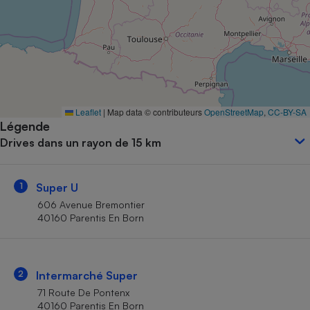
Petit électroménager - U
Complément
alimentaire
Mutuelle
Assurance emprunteur
Leaflet
|
Map data © contributeurs
OpenStreetMap
,
CC-BY-SA
Légende
Matelas
Champagne
Drives dans un rayon de 15 km
bouteille
Banque en 
Téléviseur
1
Super U
Antimoustique
Lave-linge
606 Avenue Bremontier
40160 Parentis En Born
Radiateur électrique
2
Intermarché Super
71 Route De Pontenx
40160 Parentis En Born