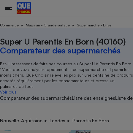
Commerce
Magasin - Grande surface
Supermarché - Drive
Super U Parentis En Born (40160)
Additifs a
Comparate
Comparatif
Comparateu
Comparatif
Comparateu
Comparatif
Comparati
Substances
Toutes les actualités
Tous les services
Tous nos combats
L’association
Organismes de défense 
Train
supermarc
cosmétiqu
Comparateur des supermarchés
Comparateu
Achat - Vente - Travaux
Démarche administrative
Enquêtes
Nos actions
Nos missions
Système judiciaire
Transport aérien
gratuit
Copropriété
Famille
Guides d'achat
Nos grandes victoires
Notre méthodologie
Est-il intéressant de faire ses courses au Super U à Parentis En Born
Location
Senior
’ Vous pouvez analyser rapidement si ce supermarché est parmi les
Comparateu
Comparate
Comparati
Comparatif
Comparate
Comparatif
Comparatif
Conseils
Les billets de la présidente
Notre financement
moins chers. Que Choisir relève les prix sur une centaine de produits
supermarc
électrique
Service marchand
Magasin - Grande surfac
Sport
Soumettre un litige
achetés régulièrement par les consommateurs et dresse un
Brèves
Nos associations locales
Nos partenaires
Air
palmarès de tous
Marketing - Fidélisation
Vacances - Tourisme
Lettres types
Voir plus
Nous rejoindre
Nous rejoindre
Déchet
Comparateur des supermarchés
Liste des enseignes
Liste de
Méthode de vente - Abu
Rencontrer une association locale
Comparate
Comparatif
Comparatif
Comparatif
Comparatif
En savoir plus sur Que Choisir Ensemble
Eau
s
Agriculture
Achat - Vente - Location
Energie
Nutrition
Assurance auto
Nouvelle-Aquitaine
Landes
Parentis En Born
-nous ?
Produit alimentaire
Carburant
Comparati
Comparati
Comparati
Comparate