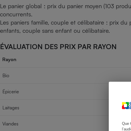
Le panier global : prix du panier moyen (103 produ
concurrents.
Les paniers famille, couple et célibataire : prix d
Cafetière à expresso
enfants, couple sans enfant ou célibataire.
ÉVALUATION DES PRIX PAR RAYON
Rayon
Bio
Robot ménager
Épicerie
Laitages
Viandes
Que 
l’aud