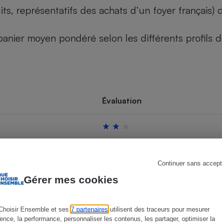
its, représentatifs des achats d’un foyer français
u panier moyen pondéré selon les différents profils
s
Réfrigérateur
Évaluation
Continuer sans accept
Gérer mes cookies
Choisir Ensemble et ses
7 partenaires
utilisent des traceurs pour mesurer
ience, la performance, personnaliser les contenus, les partager, optimiser la