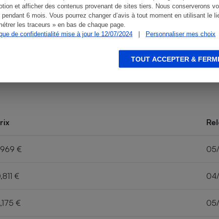
tion et afficher des contenus provenant de sites tiers. Nous conserverons vo
 pendant 6 mois. Vous pourrez changer d’avis à tout moment en utilisant le li
étrer les traceurs » en bas de chaque page.
ique de confidentialité mise à jour le 12/07/2024
|
Personnaliser mes choix
TOUT ACCEPTER & FERM
rix
Rel
,969 €
05
,811 €
04
,175 €
05