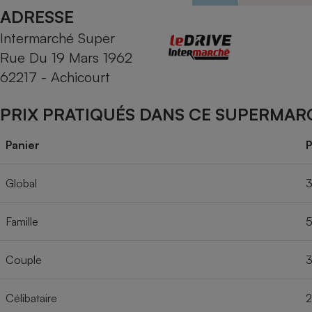
Radiateur électrique
ADRESSE
Intermarché Super
Téléphone mobile -
Rue Du 19 Mars 1962
Smartphone
Plaque de cuisson à
62217 - Achicourt
induction
PRIX PRATIQUÉS DANS CE SUPERMAR
Climatiseur -
Panier
P
Ventilateur
Global
3
Antivirus
Famille
5
Climatiseur -
Ventilateur
Couple
3
Célibataire
2