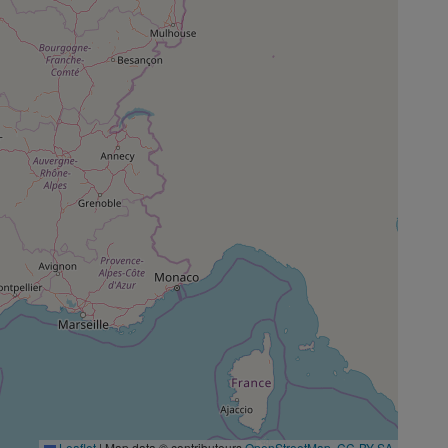
Leaflet
|
Map data © contributeurs
OpenStreetMap
,
CC-BY-SA