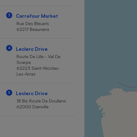
Internet
3
Carrefour Market
Gros électroménager
Téléphonie
Rue Des Bleuets
Petit électroménager 
62217 Beaurains
Complément
alimentaire
Mutuelle
Assurance emprunteu
4
Leclerc Drive
Route De Lille - Val De
Scarpe
62223 Saint-Nicolas-
Lez-Arras
Matelas
Champa
boutei
Banque 
5
Leclerc Drive
Téléviseur
18 Bis Route De Doullens
Antimoustique
62000 Dainville
Lave-linge