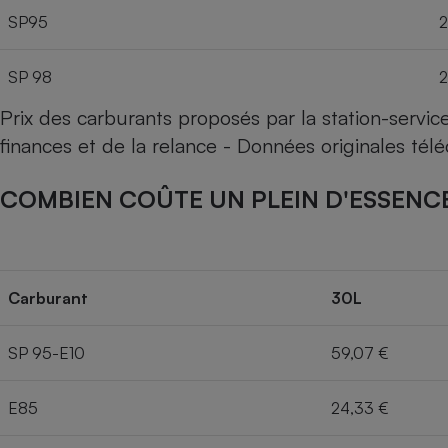
SP95
2
SP 98
2
Prix des carburants proposés par la station-servi
finances et de la relance - Données originales té
COMBIEN COÛTE UN PLEIN D'ESSENCE
Carburant
30L
SP 95-E10
59,07 €
E85
24,33 €