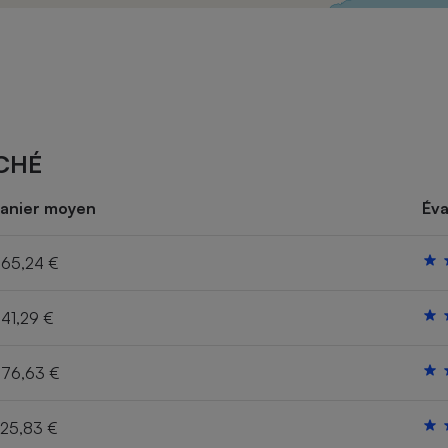
Électricité - Gaz
Appareil photo
numérique
Four encastrable
CHÉ
Lessive
anier moyen
Éva
65,24 €
41,29 €
Aspirateur
76,63 €
25,83 €