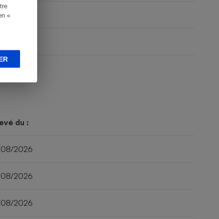
tre
en «
ER
evé du :
/08/2026
/08/2026
/08/2026