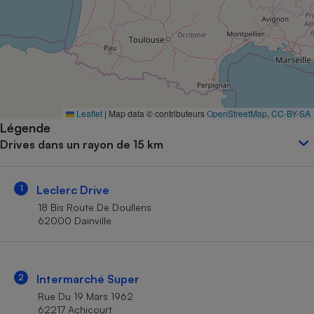
Petit électroménager - U
Complément
alimentaire
Mutuelle
Assurance emprunteur
Leaflet
|
Map data © contributeurs
OpenStreetMap
,
CC-BY-SA
Légende
Matelas
Champagne
Drives dans un rayon de 15 km
bouteille
Banque en 
Téléviseur
1
Leclerc Drive
Antimoustique
Lave-linge
18 Bis Route De Doullens
62000 Dainville
Radiateur électrique
2
Intermarché Super
Rue Du 19 Mars 1962
62217 Achicourt