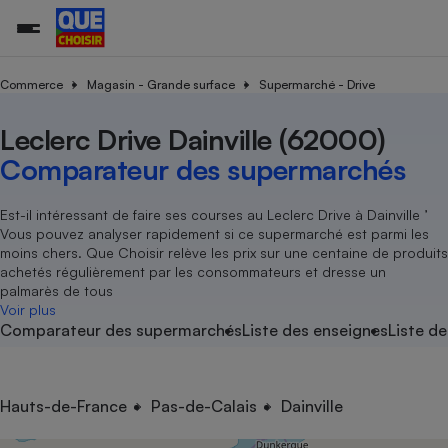
Commerce
Magasin - Grande surface
Supermarché - Drive
Leclerc Drive Dainville (62000)
Additifs a
Comparate
Comparatif
Comparateu
Comparatif
Comparateu
Comparatif
Comparati
Substances
Toutes les actualités
Tous les services
Tous nos combats
L’association
Organismes de défense 
Train
supermarc
cosmétiqu
Comparateur des supermarchés
Comparateu
Achat - Vente - Travaux
Démarche administrative
Enquêtes
Nos actions
Nos missions
Système judiciaire
Transport aérien
gratuit
Copropriété
Famille
Guides d'achat
Nos grandes victoires
Notre méthodologie
Est-il intéressant de faire ses courses au Leclerc Drive à Dainville ’
Location
Senior
Vous pouvez analyser rapidement si ce supermarché est parmi les
Comparateu
Comparate
Comparati
Comparatif
Comparate
Comparatif
Comparatif
Conseils
Les billets de la présidente
Notre financement
moins chers. Que Choisir relève les prix sur une centaine de produits
supermarc
électrique
Service marchand
Magasin - Grande surfac
Sport
Soumettre un litige
achetés régulièrement par les consommateurs et dresse un
Brèves
Nos associations locales
Nos partenaires
Air
palmarès de tous
Marketing - Fidélisation
Vacances - Tourisme
Lettres types
Voir plus
Nous rejoindre
Nous rejoindre
Déchet
Comparateur des supermarchés
Liste des enseignes
Liste de
Méthode de vente - Abu
Rencontrer une association locale
Comparate
Comparatif
Comparatif
Comparatif
Comparatif
En savoir plus sur Que Choisir Ensemble
Eau
s
Agriculture
Achat - Vente - Location
Energie
Nutrition
Assurance auto
Hauts-de-France
Pas-de-Calais
Dainville
-nous ?
Produit alimentaire
Carburant
Comparati
Comparati
Comparati
Comparate