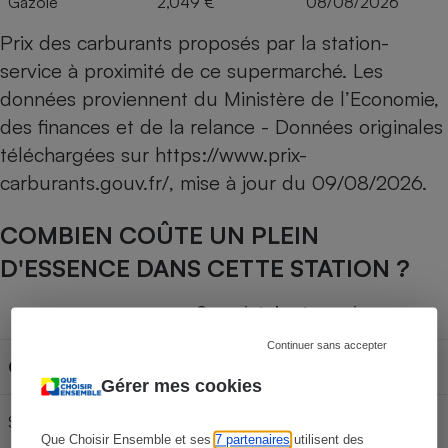
Gazole
2,049 €
08/08/2026
Prix des carburants proposés par la station-
service à proximité de ce supermarché. Les
données proviennent du Ministère de l’Economie,
des finances et de la relance - Données originales
téléchargées sur
https://www.prix-
carburants.gouv.fr/
, mise à jour du
09/08/2026
.
COMBIEN COÛTE UN PLEIN
D'ESSENCE DANS CETTE STATION ?
Capacité du réservoir
Continuer sans accepter
Carburant
30L
50L
70L
Gérer mes cookies
SP 95-E10
57,00 €
95,00 €
133,00 €
Que Choisir Ensemble et ses
7 partenaires
utilisent des