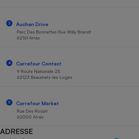
Téléphone mobile -
Smartphone
Plaque de cuisson à
induction
3
Auchan Drive
Parc Des Bonnettes Rue Willy Brandt
62161 Arras
Climatiseur -
Ventilateur
4
Carrefour Contact
Antivirus
9 Route Nationale 25
62123 Beaumetz-lès-Loges
Climatiseur -
Ventilateur
5
Carrefour Market
Rue Des Rosati
62000 Arras
ADRESSE