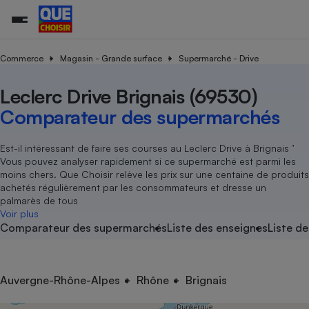
Commerce
Magasin - Grande surface
Supermarché - Drive
Leclerc Drive Brignais (69530)
Additifs a
Comparate
Comparatif
Comparateu
Comparatif
Comparateu
Comparatif
Comparati
Substances
Toutes les actualités
Tous les services
Tous nos combats
L’association
Organismes de défense 
Train
supermarc
cosmétiqu
Comparateur des supermarchés
Comparateu
Achat - Vente - Travaux
Démarche administrative
Enquêtes
Nos actions
Nos missions
Système judiciaire
Transport aérien
gratuit
Copropriété
Famille
Guides d'achat
Nos grandes victoires
Notre méthodologie
Est-il intéressant de faire ses courses au Leclerc Drive à Brignais ’
Location
Senior
Vous pouvez analyser rapidement si ce supermarché est parmi les
Comparateu
Comparate
Comparati
Comparatif
Comparate
Comparatif
Comparatif
Conseils
Les billets de la présidente
Notre financement
moins chers. Que Choisir relève les prix sur une centaine de produits
supermarc
électrique
Service marchand
Magasin - Grande surfac
Sport
Soumettre un litige
achetés régulièrement par les consommateurs et dresse un
Brèves
Nos associations locales
Nos partenaires
Air
palmarès de tous
Marketing - Fidélisation
Vacances - Tourisme
Lettres types
Voir plus
Nous rejoindre
Nous rejoindre
Déchet
Comparateur des supermarchés
Liste des enseignes
Liste de
Méthode de vente - Abu
Rencontrer une association locale
Comparate
Comparatif
Comparatif
Comparatif
Comparatif
En savoir plus sur Que Choisir Ensemble
Eau
s
Agriculture
Achat - Vente - Location
Energie
Nutrition
Assurance auto
Auvergne-Rhône-Alpes
Rhône
Brignais
-nous ?
Produit alimentaire
Carburant
Comparati
Comparati
Comparati
Comparate