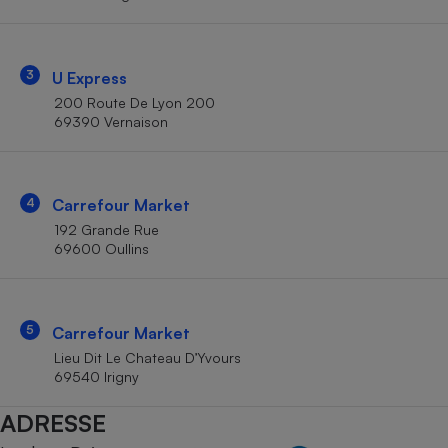
Téléphone mobile -
Smartphone
Plaque de cuisson à
induction
3
U Express
200 Route De Lyon 200
69390 Vernaison
Climatiseur -
Ventilateur
4
Carrefour Market
Antivirus
192 Grande Rue
69600 Oullins
Climatiseur -
Ventilateur
5
Carrefour Market
Lieu Dit Le Chateau D’Yvours
69540 Irigny
ADRESSE