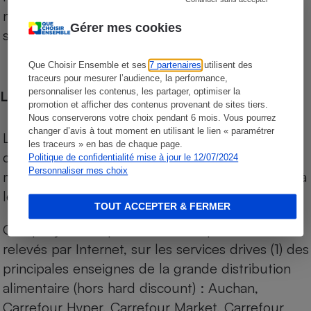
niveau de prix des supermarchés, géolocalisés
Gérer mes cookies
sur le territoire français.
Que Choisir Ensemble et ses
7 partenaires
utilisent des
traceurs pour mesurer l’audience, la performance,
personnaliser les contenus, les partager, optimiser la
Les comparaisons de prix
promotion et afficher des contenus provenant de sites tiers.
Nous conserverons votre choix pendant 6 mois. Vous pourrez
changer d’avis à tout moment en utilisant le lien « paramétrer
Les comparaisons sont réalisées sur l’ensemble
les traceurs » en bas de chaque page.
des produits des magasins. Les produits de
Politique de confidentialité mise à jour le 12/07/2024
Personnaliser mes choix
marques de distributeurs (MDD) sont comparés à
leurs équivalents chez leurs concurrents.
TOUT ACCEPTER & FERMER
Chaque jour, les prix de tous les produits sont
relevés par Internet, sur les services drives (1) des
principales enseignes de la grande distribution
alimentaire (hors hard discount) : Auchan,
Carrefour Hyper, Carrefour Market, Carrefour