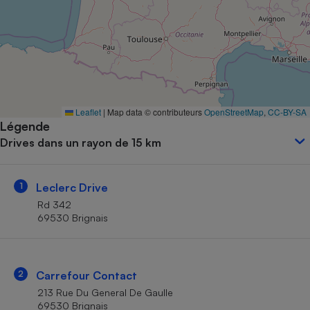
Petit électroménager - U
Complément
alimentaire
Mutuelle
Assurance emprunteur
Leaflet
|
Map data © contributeurs
OpenStreetMap
,
CC-BY-SA
Légende
Matelas
Champagne
Drives dans un rayon de 15 km
bouteille
Banque en 
Téléviseur
1
Leclerc Drive
Antimoustique
Lave-linge
Rd 342
69530 Brignais
Radiateur électrique
2
Carrefour Contact
213 Rue Du General De Gaulle
69530 Brignais