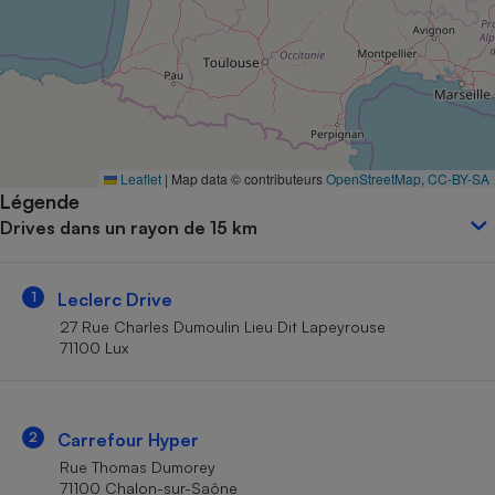
Petit électroménager - U
Complément
alimentaire
Mutuelle
Assurance emprunteur
Leaflet
|
Map data © contributeurs
OpenStreetMap
,
CC-BY-SA
Légende
Matelas
Champagne
Drives dans un rayon de 15 km
bouteille
Banque en 
Téléviseur
1
Leclerc Drive
Antimoustique
Lave-linge
27 Rue Charles Dumoulin Lieu Dit Lapeyrouse
71100 Lux
Radiateur électrique
2
Carrefour Hyper
Rue Thomas Dumorey
71100 Chalon-sur-Saône