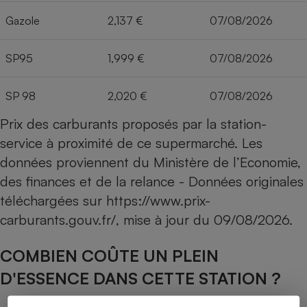
Gazole
2,137 €
07/08/2026
SP95
1,999 €
07/08/2026
SP 98
2,020 €
07/08/2026
Prix des carburants proposés par la station-
service à proximité de ce supermarché. Les
données proviennent du Ministère de l’Economie,
des finances et de la relance - Données originales
téléchargées sur
https://www.prix-
carburants.gouv.fr/
, mise à jour du
09/08/2026
.
COMBIEN COÛTE UN PLEIN
D'ESSENCE DANS CETTE STATION ?