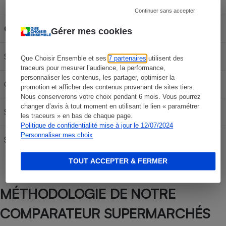
Capacité du réservoir
Continuer sans accepter
Carburant
30L
50L
70L
Gérer mes cookies
SP 95-E10
57,60 €
96,00 €
134,40 €
Que Choisir Ensemble et ses
7 partenaires
utilisent des
traceurs pour mesurer l’audience, la performance,
personnaliser les contenus, les partager, optimiser la
Gazole
64,11 €
106,85 €
149,59 €
promotion et afficher des contenus provenant de sites tiers.
Nous conserverons votre choix pendant 6 mois. Vous pourrez
changer d’avis à tout moment en utilisant le lien « paramétrer
SP95
59,97 €
99,95 €
139,93 €
les traceurs » en bas de chaque page.
Politique de confidentialité mise à jour le 12/07/2024
Personnaliser mes choix
SP 98
60,60 €
101,00 €
141,40 €
TOUT ACCEPTER & FERMER
MÉTHODOLOGIE DE NOTRE
COMPARATEUR SUPERMARCHÉS