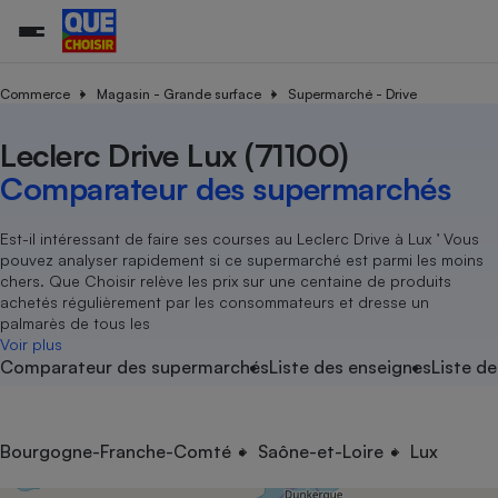
Commerce
Magasin - Grande surface
Supermarché - Drive
Leclerc Drive Lux (71100)
Additifs a
Comparate
Comparatif
Comparateu
Comparatif
Comparateu
Comparatif
Comparati
Substances
Toutes les actualités
Tous les services
Tous nos combats
L’association
Organismes de défense 
Train
supermarc
cosmétiqu
Comparateur des supermarchés
Comparateu
Achat - Vente - Travaux
Démarche administrative
Enquêtes
Nos actions
Nos missions
Système judiciaire
Transport aérien
gratuit
Copropriété
Famille
Guides d'achat
Nos grandes victoires
Notre méthodologie
Est-il intéressant de faire ses courses au Leclerc Drive à Lux ’ Vous
Location
Senior
pouvez analyser rapidement si ce supermarché est parmi les moins
Comparateu
Comparate
Comparati
Comparatif
Comparate
Comparatif
Comparatif
Conseils
Les billets de la présidente
Notre financement
chers. Que Choisir relève les prix sur une centaine de produits
supermarc
électrique
Service marchand
Magasin - Grande surfac
Sport
Soumettre un litige
achetés régulièrement par les consommateurs et dresse un
Brèves
Nos associations locales
Nos partenaires
Air
palmarès de tous les
Marketing - Fidélisation
Vacances - Tourisme
Lettres types
Voir plus
Nous rejoindre
Nous rejoindre
Déchet
Comparateur des supermarchés
Liste des enseignes
Liste de
Méthode de vente - Abu
Rencontrer une association locale
Comparate
Comparatif
Comparatif
Comparatif
Comparatif
En savoir plus sur Que Choisir Ensemble
Eau
s
Agriculture
Achat - Vente - Location
Energie
Nutrition
Assurance auto
Bourgogne-Franche-Comté
Saône-et-Loire
Lux
-nous ?
Produit alimentaire
Carburant
Comparati
Comparati
Comparati
Comparate