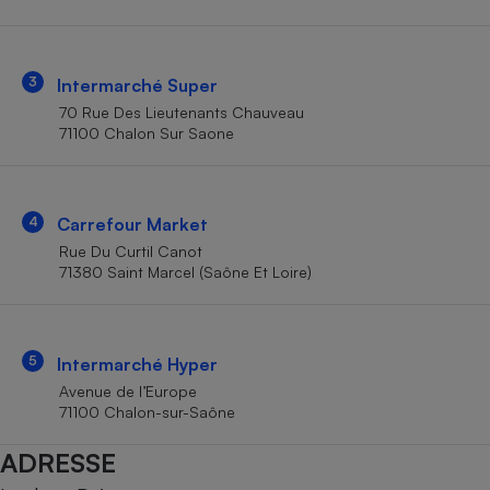
Téléphone mobile -
Smartphone
Plaque de cuisson à
induction
3
Intermarché Super
70 Rue Des Lieutenants Chauveau
71100 Chalon Sur Saone
Climatiseur -
Ventilateur
4
Carrefour Market
Antivirus
Rue Du Curtil Canot
71380 Saint Marcel (Saône Et Loire)
Climatiseur -
Ventilateur
5
Intermarché Hyper
Avenue de l’Europe
71100 Chalon-sur-Saône
ADRESSE