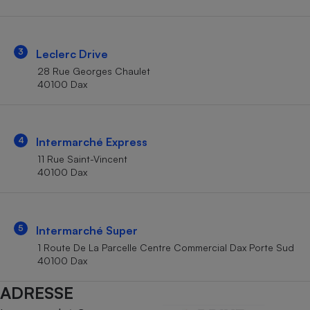
Téléphone mobile -
Smartphone
Plaque de cuisson à
induction
3
Leclerc Drive
28 Rue Georges Chaulet
40100 Dax
Climatiseur -
Ventilateur
4
Intermarché Express
Antivirus
11 Rue Saint-Vincent
40100 Dax
Climatiseur -
Ventilateur
5
Intermarché Super
1 Route De La Parcelle Centre Commercial Dax Porte Sud
40100 Dax
ADRESSE