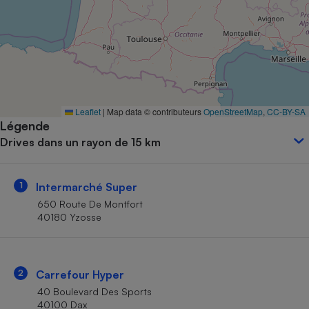
Petit électroménager - U
Complément
alimentaire
Mutuelle
Assurance emprunteur
Leaflet
|
Map data © contributeurs
OpenStreetMap
,
CC-BY-SA
Légende
Matelas
Champagne
Drives dans un rayon de 15 km
bouteille
Banque en 
Téléviseur
1
Intermarché Super
Antimoustique
Lave-linge
650 Route De Montfort
40180 Yzosse
Radiateur électrique
2
Carrefour Hyper
40 Boulevard Des Sports
40100 Dax