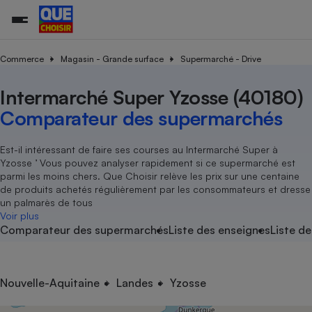
Commerce
Magasin - Grande surface
Supermarché - Drive
Intermarché Super Yzosse (40180)
Additifs a
Comparate
Comparatif
Comparateu
Comparatif
Comparateu
Comparatif
Comparati
Substances
Toutes les actualités
Tous les services
Tous nos combats
L’association
Organismes de défense 
Train
supermarc
cosmétiqu
Comparateur des supermarchés
Comparateu
Achat - Vente - Travaux
Démarche administrative
Enquêtes
Nos actions
Nos missions
Système judiciaire
Transport aérien
gratuit
Copropriété
Famille
Guides d'achat
Nos grandes victoires
Notre méthodologie
Est-il intéressant de faire ses courses au Intermarché Super à
Location
Senior
Yzosse ’ Vous pouvez analyser rapidement si ce supermarché est
Comparateu
Comparate
Comparati
Comparatif
Comparate
Comparatif
Comparatif
Conseils
Les billets de la présidente
Notre financement
parmi les moins chers. Que Choisir relève les prix sur une centaine
supermarc
électrique
Service marchand
Magasin - Grande surfac
Sport
Soumettre un litige
de produits achetés régulièrement par les consommateurs et dresse
Brèves
Nos associations locales
Nos partenaires
Air
un palmarès de tous
Marketing - Fidélisation
Vacances - Tourisme
Lettres types
Voir plus
Nous rejoindre
Nous rejoindre
Déchet
Comparateur des supermarchés
Liste des enseignes
Liste de
Méthode de vente - Abu
Rencontrer une association locale
Comparate
Comparatif
Comparatif
Comparatif
Comparatif
En savoir plus sur Que Choisir Ensemble
Eau
s
Agriculture
Achat - Vente - Location
Energie
Nutrition
Assurance auto
Nouvelle-Aquitaine
Landes
Yzosse
-nous ?
Produit alimentaire
Carburant
Comparati
Comparati
Comparati
Comparate