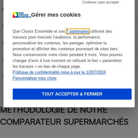
Continuer sans accepter
Carburant
30L
50L
70L
Gérer mes cookies
SP 95-E10
57,15 €
95,25 €
133,35 €
Que Choisir Ensemble et ses
7 partenaires
utilisent des
traceurs pour mesurer l’audience, la performance,
Gazole
63,03 €
105,05 €
147,07 €
personnaliser les contenus, les partager, optimiser la
promotion et afficher des contenus provenant de sites tiers.
Nous conserverons votre choix pendant 6 mois. Vous pourrez
SP95
59,22 €
98,70 €
138,18 €
changer d’avis à tout moment en utilisant le lien « paramétrer
les traceurs » en bas de chaque page.
Politique de confidentialité mise à jour le 12/07/2024
SP 98
59,97 €
99,95 €
139,93 €
Personnaliser mes choix
TOUT ACCEPTER & FERMER
MÉTHODOLOGIE DE NOTRE
COMPARATEUR SUPERMARCHÉS