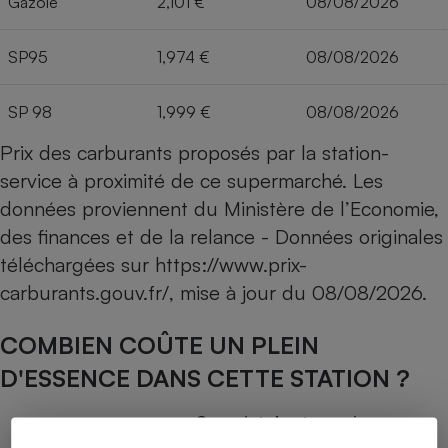
Gazole
2,101 €
08/08/2026
SP95
1,974 €
08/08/2026
SP 98
1,999 €
08/08/2026
Prix des carburants proposés par la station-
service à proximité de ce supermarché. Les
données proviennent du Ministère de l’Economie,
des finances et de la relance - Données originales
téléchargées sur
https://www.prix-
carburants.gouv.fr/
, mise à jour du
08/08/2026
.
COMBIEN COÛTE UN PLEIN
D'ESSENCE DANS CETTE STATION ?
Capacité du réservoir