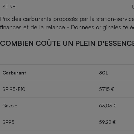
SP 98
1
Prix des carburants proposés par la station-servi
finances et de la relance - Données originales té
COMBIEN COÛTE UN PLEIN D'ESSENCE
Carburant
30L
SP 95-E10
57,15 €
Gazole
63,03 €
SP95
59,22 €