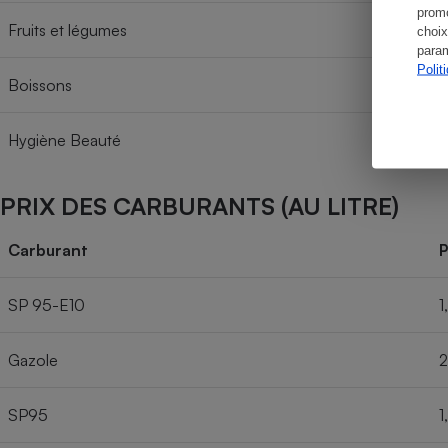
promo
Fruits et légumes
choix
param
Polit
Boissons
Hygiène Beauté
PRIX DES CARBURANTS (AU LITRE)
Carburant
P
SP 95-E10
1
Gazole
2
SP95
1