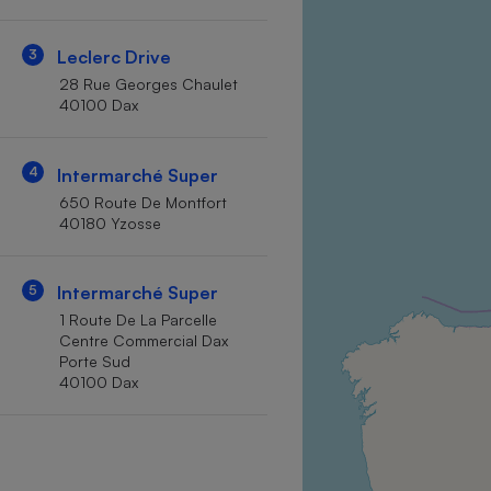
Internet
3
Leclerc Drive
Gros électroménager
Téléphonie
28 Rue Georges Chaulet
Petit électroménager 
40100 Dax
Complément
alimentaire
Mutuelle
Assurance emprunteu
4
Intermarché Super
650 Route De Montfort
40180 Yzosse
Matelas
Champa
5
Intermarché Super
boutei
Banque 
1 Route De La Parcelle
Centre Commercial Dax
Téléviseur
Porte Sud
Antimoustique
40100 Dax
Lave-linge