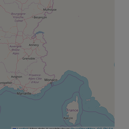
Leaflet
|
Map data © contributeurs
OpenStreetMap
,
CC-BY-SA