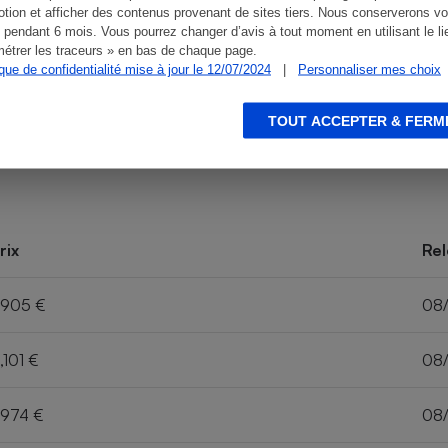
tion et afficher des contenus provenant de sites tiers. Nous conserverons vo
 pendant 6 mois. Vous pourrez changer d’avis à tout moment en utilisant le li
étrer les traceurs » en bas de chaque page.
ique de confidentialité mise à jour le 12/07/2024
|
Personnaliser mes choix
TOUT ACCEPTER & FERM
rix
Rel
,905 €
08
,101 €
08
,974 €
08