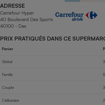
Radiateur électrique
ADRESSE
Carrefour Hyper
Téléphone mobile -
40 Boulevard Des Sports
Smartphone
Plaque de cuisson à
40100 - Dax
induction
PRIX PRATIQUÉS DANS CE SUPERMAR
Climatiseur -
Panier
P
Ventilateur
Global
3
Antivirus
Famille
5
Climatiseur -
Ventilateur
Couple
3
Célibataire
2