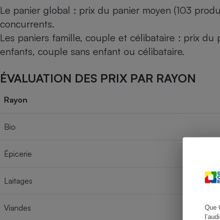
Le panier global : prix du panier moyen (103 produ
concurrents.
Les paniers famille, couple et célibataire : prix d
Cafetière à expresso
enfants, couple sans enfant ou célibataire.
ÉVALUATION DES PRIX PAR RAYON
Rayon
Bio
Robot ménager
Épicerie
Laitages
Viandes
Que 
l’aud