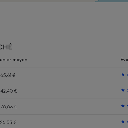
Électricité - Gaz
Appareil photo
numérique
Four encastrable
CHÉ
Lessive
anier moyen
Éva
65,61 €
42,40 €
Aspirateur
76,63 €
26,53 €