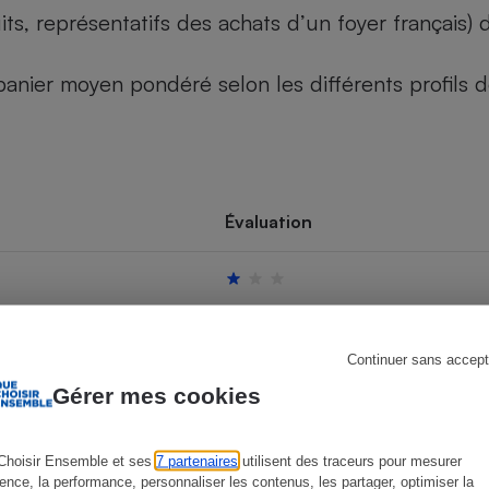
its, représentatifs des achats d’un foyer français
u panier moyen pondéré selon les différents profils
s
Réfrigérateur
Évaluation
Continuer sans accept
Gérer mes cookies
Choisir Ensemble et ses
7 partenaires
utilisent des traceurs pour mesurer
ience, la performance, personnaliser les contenus, les partager, optimiser la