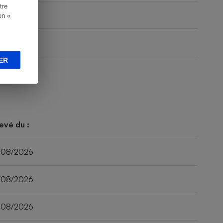
tre
en «
ER
evé du :
/08/2026
/08/2026
/08/2026